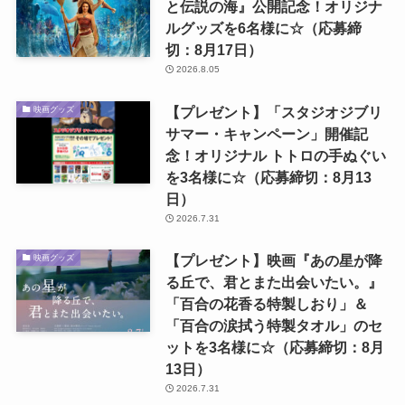
と伝説の海』公開記念！オリジナ
ルグッズを6名様に☆（応募締
切：8月17日）
2026.8.05
【プレゼント】「スタジオジブリ
映画グッズ
サマー・キャンペーン」開催記
念！オリジナル トトロの手ぬぐい
を3名様に☆（応募締切：8月13
日）
2026.7.31
【プレゼント】映画『あの星が降
映画グッズ
る丘で、君とまた出会いたい。』
「百合の花香る特製しおり」＆
「百合の涙拭う特製タオル」のセ
ットを3名様に☆（応募締切：8月
13日）
2026.7.31