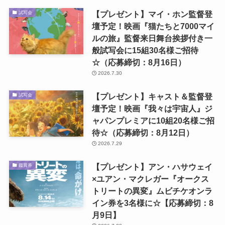
【プレゼント】マイ・ホン監督登
試写会
壇予定！映画『猫たちと7000マイ
ルの旅』監督来日舞台挨拶付き一
般試写会に15組30名様ご招待
☆（応募締切：8月16日）
2026.7.30
【プレゼント】キャスト＆監督登
試写会
壇予定！映画『我々は宇宙人』ジ
ャパンプレミアに10組20名様ご招
待☆（応募締切：8月12日）
2026.7.29
【プレゼント】アン・ハサウェイ
鑑賞券
×ユアン・マクレガー『オークス
トリートの異変』ムビチケオンラ
イン券を3名様に☆【応募締切：8
月9日】