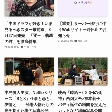
「中国ドラマが好き！いま
【重要】サーバー移行に伴
見るべきスター最前線」8
うWebサイト一時休止のお
月27日発売 「逐玉：翡翠
知らせ
の君」を徹底特集
2026.8.07
お知らせ
2026.8.07
中国ドラマ
中島健人主演、Netflixシリ
映画『時給三〇〇円の死
ーズ「SとX」仕事と恋と、
神』西畑大吾×福本莉子、
友情と―― 登場人物たちの
バディ誕生の瞬間を捉えた
姿を捉えた場面写真公開
カットなど場面写真公開