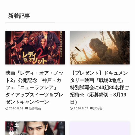
新着記事
映画『レディ・オア・ノッ
【プレゼント】ドキュメン
ト2』公開記念 神戸・カ
タリー映画『戦場0地点』
フェ「ニューラフレア」
特別試写会に40組80名様ご
タイアップスイーツ＆プレ
招待☆（応募締切：8月19
ゼントキャンペーン
日）
2026.8.07
新作映画
2026.8.07
試写会