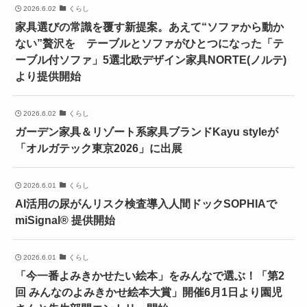
2026.6.02
くらし
家具選びの常識を覆す新提案。あえて“ソファから動か
ない”贅沢を テーブルとソファがひとつになった「テ
ーブル付ソファ」5選北欧デザイン家具NORTE(ノルテ)
より提供開始
2026.6.02
くらし
ガーデン家具＆リゾート系家具ブランドKayu styleが
「オルガテック東京2026」に出展
2026.6.01
くらし
AI活用の尿がんリスク検査導入人間ドックSOPHIAで
miSignal® 提供開始
2026.6.01
くらし
「今一番よみきかせたい絵本」をみんなで選ぶ！「第2
回 みんなのよみきかせ絵本大賞」開催6月1日より園児