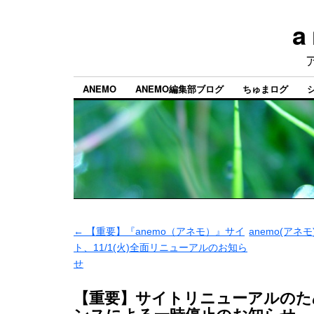
a
ANEMO
ANEMO編集部ブログ
ちゅまログ
←
【重要】『anemo（アネモ）』サイ
anemo(ア
ト、11/1(火)全面リニューアルのお知ら
せ
【重要】サイトリニューアルのた