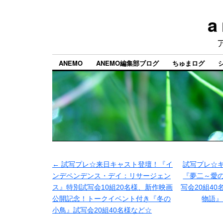
a
ANEMO
ANEMO編集部ブログ
ちゅまログ
←
試写プレ☆来日キャスト登壇！『イ
試写プレ☆
ンデペンデンス・デイ：リサージェン
『夢二～愛
ス』特別試写会10組20名様、新作映画
写会20組4
公開記念！トークイベント付き『冬の
物語
小鳥』試写会20組40名様など☆