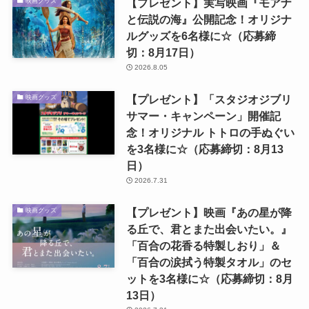
【プレゼント】実写映画『モアナ
映画グッズ
と伝説の海』公開記念！オリジナ
ルグッズを6名様に☆（応募締
切：8月17日）
2026.8.05
【プレゼント】「スタジオジブリ
映画グッズ
サマー・キャンペーン」開催記
念！オリジナル トトロの手ぬぐい
を3名様に☆（応募締切：8月13
日）
2026.7.31
【プレゼント】映画『あの星が降
映画グッズ
る丘で、君とまた出会いたい。』
「百合の花香る特製しおり」＆
「百合の涙拭う特製タオル」のセ
ットを3名様に☆（応募締切：8月
13日）