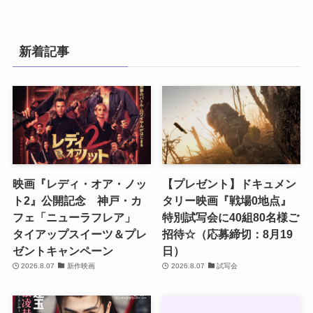
新着記事
映画『レディ・オア・ノッ
【プレゼント】ドキュメン
ト2』公開記念 神戸・カ
タリー映画『戦場0地点』
フェ「ニューラフレア」
特別試写会に40組80名様ご
タイアップスイーツ＆プレ
招待☆（応募締切：8月19
ゼントキャンペーン
日）
2026.8.07
新作映画
2026.8.07
試写会