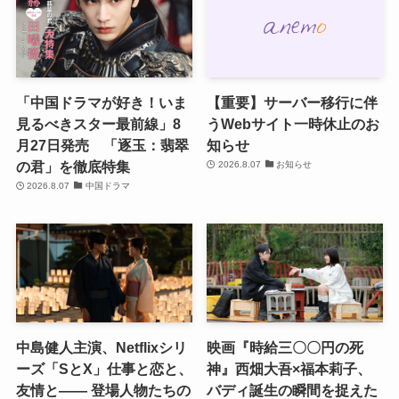
「中国ドラマが好き！いま
【重要】サーバー移行に伴
見るべきスター最前線」8
うWebサイト一時休止のお
月27日発売 「逐玉：翡翠
知らせ
の君」を徹底特集
2026.8.07
お知らせ
2026.8.07
中国ドラマ
中島健人主演、Netflixシリ
映画『時給三〇〇円の死
ーズ「SとX」仕事と恋と、
神』西畑大吾×福本莉子、
友情と―― 登場人物たちの
バディ誕生の瞬間を捉えた