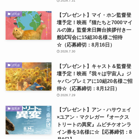
2026.7.31
【プレゼント】マイ・ホン監督登
試写会
壇予定！映画『猫たちと7000マイ
ルの旅』監督来日舞台挨拶付き一
般試写会に15組30名様ご招待
☆（応募締切：8月16日）
2026.7.30
【プレゼント】キャスト＆監督登
試写会
壇予定！映画『我々は宇宙人』ジ
ャパンプレミアに10組20名様ご招
待☆（応募締切：8月12日）
2026.7.29
【プレゼント】アン・ハサウェイ
鑑賞券
×ユアン・マクレガー『オークス
トリートの異変』ムビチケオンラ
イン券を3名様に☆【応募締切：8