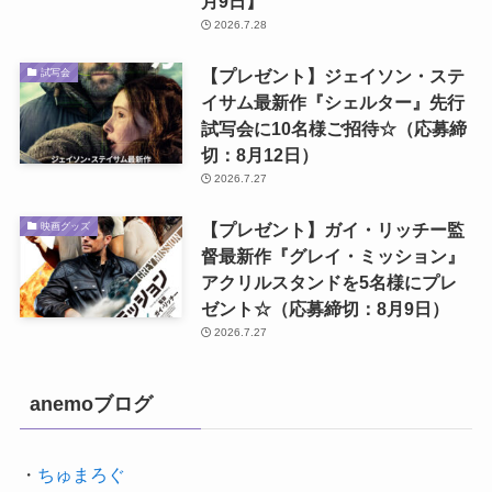
月9日】
2026.7.28
【プレゼント】ジェイソン・ステ
試写会
イサム最新作『シェルター』先行
試写会に10名様ご招待☆（応募締
切：8月12日）
2026.7.27
【プレゼント】ガイ・リッチー監
映画グッズ
督最新作『グレイ・ミッション』
アクリルスタンドを5名様にプレ
ゼント☆（応募締切：8月9日）
2026.7.27
anemoブログ
・
ちゅまろぐ