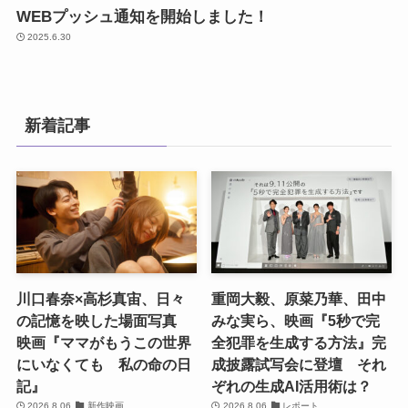
WEBプッシュ通知を開始しました！
2025.6.30
新着記事
川口春奈×高杉真宙、日々
重岡大毅、原菜乃華、田中
の記憶を映した場面写真
みな実ら、映画『5秒で完
映画『ママがもうこの世界
全犯罪を生成する方法』完
にいなくても 私の命の日
成披露試写会に登壇 それ
記』
ぞれの生成AI活用術は？
2026.8.06
新作映画
2026.8.06
レポート