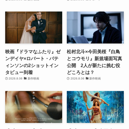
映画『ドラマなふたり』ゼ
松村北斗×今田美桜『白鳥
ンデイヤ×ロバート・パテ
とコウモリ』新規場面写真
ィンソンの2ショットイン
公開 2人が新たに挑む役
タビュー到着
どころとは？
2026.8.06
新作映画
2026.8.06
新作映画