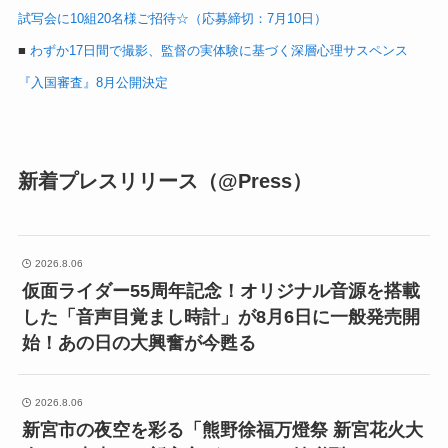
試写会に10組20名様ご招待☆（応募締切：7月10日）
■
わずか17日間で撮影、監督の実体験に基づく深層心理サスペンス
『入国審査』8月公開決定
新着プレスリリース（@Press）
2026.8.06
仮面ライダー55周年記念！オリジナル音源を搭載
した「音声目覚まし時計」が8月6日に一般発売開
始！あの日の大興奮が今甦る
2026.8.06
新宮市の夜空を彩る「熊野徐福万燈祭 新宮花火大