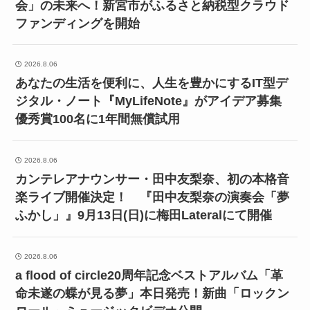
会」の未来へ！新宮市がふるさと納税型クラウド
ファンディングを開始
2026.8.06
あなたの生活を便利に、人生を豊かにするIT型デ
ジタル・ノート『MyLifeNote』がアイデア募集
優秀賞100名に1年間無償試用
2026.8.06
カンテレアナウンサー・田中友梨奈、初の本格音
楽ライブ開催決定！ 『田中友梨奈の演奏会「夢
ふかし」』9月13日(日)に梅田Lateralにて開催
2026.8.06
a flood of circle20周年記念ベストアルバム「革
命未遂の蝶が見る夢」本日発売！新曲「ロックン