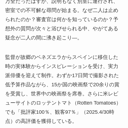
万全だったはずが、説明もなく別室に連行され、
密室での不可解な尋問が始まる。なぜ二人は止め
られたのか？審査官は何かを知っているのか？予
想外の質問が次々と浴びせられる中、やがてある
疑念が二人の間に沸き起こり―。
監督が故郷のベネズエラからスペインに移住した
時の実体験からインスピレーションを受け、実力
派俳優を迎えて制作。わずか17日間で撮影された
低予算作品ながら、15か国の映画祭で20余りの賞
を受賞し、世界中の映画祭を席巻。さらに米レビ
ューサイトのロッテントマト（Rotten Tomatoes）
でも「批評家100％、観客97％」（2025.4/30時
点）の高評価を獲得している。