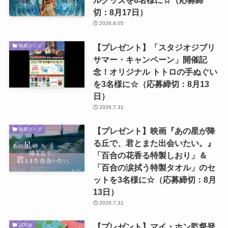
ルグッズを6名様に☆（応募締
切：8月17日）
2026.8.05
【プレゼント】「スタジオジブリ
映画グッズ
サマー・キャンペーン」開催記
念！オリジナル トトロの手ぬぐい
を3名様に☆（応募締切：8月13
日）
2026.7.31
【プレゼント】映画『あの星が降
映画グッズ
る丘で、君とまた出会いたい。』
「百合の花香る特製しおり」＆
「百合の涙拭う特製タオル」のセ
ットを3名様に☆（応募締切：8月
13日）
2026.7.31
【プレゼント】マイ・ホン監督登
試写会