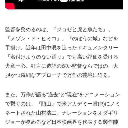
監督を務めるのは、『ジョゼと虎と魚たち』、
『メゾン・ド・ヒミコ』、『のぼうの城』などを
手掛け、近年は田中泯を追ったドキュメンタリー
『名付けようのない踊り』でも高い評価を受ける
犬童一心。狂言に造詣の深い監督ならではの、大
胆かつ繊細なアプローチで万作の芸境に迫る。
また、万作が語る“過去”と“現在”をアニメーション
で繋ぐのは、『頭山』で米アカデミー賞(R)にノミ
ネートされた山村浩二。ナレーションをオダギリ
ジョーが務めるなど日本映画界を代表する製作陣