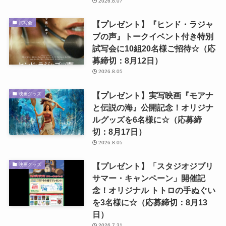
2026.8.07
【プレゼント】『ヒンド・ラジャ
試写会
ブの声』トークイベント付き特別
試写会に10組20名様ご招待☆（応
募締切：8月12日）
2026.8.05
【プレゼント】実写映画『モアナ
映画グッズ
と伝説の海』公開記念！オリジナ
ルグッズを6名様に☆（応募締
切：8月17日）
2026.8.05
【プレゼント】「スタジオジブリ
映画グッズ
サマー・キャンペーン」開催記
念！オリジナル トトロの手ぬぐい
を3名様に☆（応募締切：8月13
日）
2026.7.31