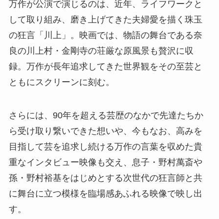
万作が公演で演じるのは、近年、ライフワークと
して取り組み、磨き上げてきた夫婦愛を描く珠玉
の狂言「川上」。映画では、物語の舞台である奈
良の川上村・金剛寺の荘厳な原風景も贅沢に収
録。万作が長年追求してきた世界観をその至芸と
ともにスクリーンに刻む。
さらには、90年を超える芸歴のなかで先達たちか
ら受け取り繋いできた想いや、今もなお、高みを
目指して芸を追求し続ける万作の言葉を収めた貴
重なインタビュー映像も交え、息子・野村萬斎や
孫・野村裕基をはじめとする次世代の狂言師と共
に舞台に立つ模様を臨場感あふれる映像で映し出
す。