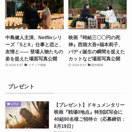
中島健人主演、Netflixシリ
映画『時給三〇〇円の死
ーズ「SとX」仕事と恋と、
神』西畑大吾×福本莉子、
友情と―― 登場人物たちの
バディ誕生の瞬間を捉えた
姿を捉えた場面写真公開
カットなど場面写真公開
2026.8.07
メディア情報
2026.8.07
新作映画
プレゼント
【プレゼント】ドキュメンタリー
試写会
映画『戦場0地点』特別試写会に
40組80名様ご招待☆（応募締切：
8月19日）