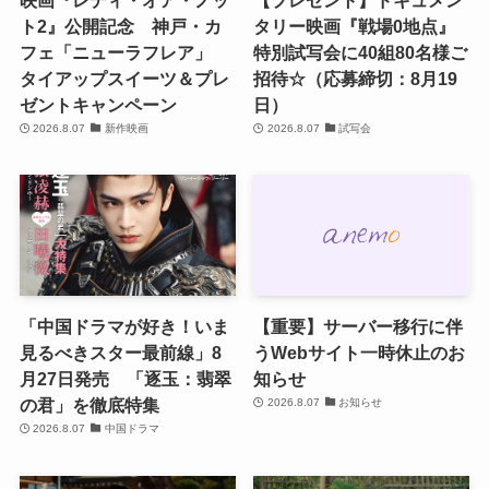
ト2』公開記念 神戸・カ
タリー映画『戦場0地点』
フェ「ニューラフレア」
特別試写会に40組80名様ご
タイアップスイーツ＆プレ
招待☆（応募締切：8月19
ゼントキャンペーン
日）
2026.8.07
新作映画
2026.8.07
試写会
「中国ドラマが好き！いま
【重要】サーバー移行に伴
見るべきスター最前線」8
うWebサイト一時休止のお
月27日発売 「逐玉：翡翠
知らせ
の君」を徹底特集
2026.8.07
お知らせ
2026.8.07
中国ドラマ