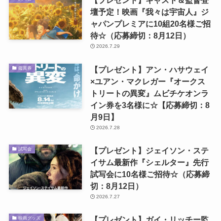
【プレゼント】キャスト＆監督登
壇予定！映画『我々は宇宙人』ジ
ャパンプレミアに10組20名様ご招
待☆（応募締切：8月12日）
2026.7.29
【プレゼント】アン・ハサウェイ
鑑賞券
×ユアン・マクレガー『オークス
トリートの異変』ムビチケオンラ
イン券を3名様に☆【応募締切：8
月9日】
2026.7.28
【プレゼント】ジェイソン・ステ
試写会
イサム最新作『シェルター』先行
試写会に10名様ご招待☆（応募締
切：8月12日）
2026.7.27
【プレゼント】ガイ・リッチー監
映画グッズ