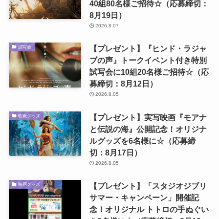
40組80名様ご招待☆（応募締切：
8月19日）
2026.8.07
【プレゼント】『ヒンド・ラジャ
試写会
ブの声』トークイベント付き特別
試写会に10組20名様ご招待☆（応
募締切：8月12日）
2026.8.05
【プレゼント】実写映画『モアナ
映画グッズ
と伝説の海』公開記念！オリジナ
ルグッズを6名様に☆（応募締
切：8月17日）
2026.8.05
【プレゼント】「スタジオジブリ
映画グッズ
サマー・キャンペーン」開催記
念！オリジナル トトロの手ぬぐい