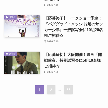
2026.7.15
【応募終了】トークショー予定！
試写会
『バグダッド・メッシ 片足のサッ
カー少年』一般試写会に10組20名
様ご招待☆
2026.7.10
【応募締切】大阪開催！映画『開
試写会
戦前夜』特別試写会に5組10名様
ご招待☆
2026.7.08
1
2
...
33