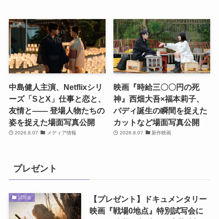
中島健人主演、Netflixシリ
映画『時給三〇〇円の死
ーズ「SとX」仕事と恋と、
神』西畑大吾×福本莉子、
友情と―― 登場人物たちの
バディ誕生の瞬間を捉えた
姿を捉えた場面写真公開
カットなど場面写真公開
2026.8.07
メディア情報
2026.8.07
新作映画
プレゼント
【プレゼント】ドキュメンタリー
試写会
映画『戦場0地点』特別試写会に