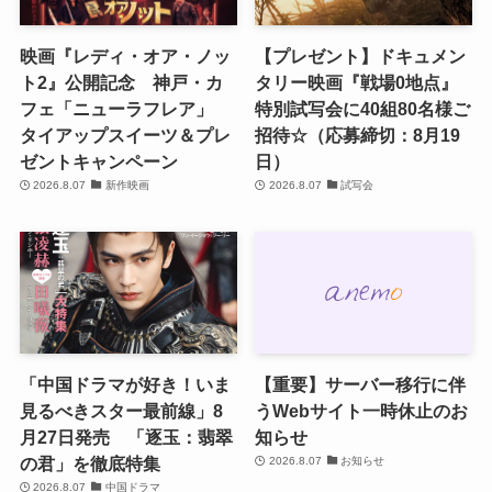
映画『レディ・オア・ノッ
【プレゼント】ドキュメン
ト2』公開記念 神戸・カ
タリー映画『戦場0地点』
フェ「ニューラフレア」
特別試写会に40組80名様ご
タイアップスイーツ＆プレ
招待☆（応募締切：8月19
ゼントキャンペーン
日）
2026.8.07
新作映画
2026.8.07
試写会
「中国ドラマが好き！いま
【重要】サーバー移行に伴
見るべきスター最前線」8
うWebサイト一時休止のお
月27日発売 「逐玉：翡翠
知らせ
の君」を徹底特集
2026.8.07
お知らせ
2026.8.07
中国ドラマ