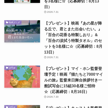
を3名様に☆（応募締切：8月13
日）
2026.7.31
【プレゼント】映画『あの星が降
映画グッズ
る丘で、君とまた出会いたい。』
「百合の花香る特製しおり」＆
「百合の涙拭う特製タオル」のセ
ットを3名様に☆（応募締切：8月
13日）
2026.7.31
【プレゼント】マイ・ホン監督登
試写会
壇予定！映画『猫たちと7000マイ
ルの旅』監督来日舞台挨拶付き一
般試写会に15組30名様ご招待
☆（応募締切：8月16日）
2026.7.30
試写会