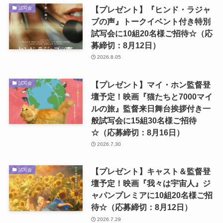
【プレゼント】『ヒンド・ラジャ
試写会
ブの声』トークイベント付き特別
試写会に10組20名様ご招待☆（応
募締切：8月12日）
2026.8.05
【プレゼント】マイ・ホン監督登
試写会
壇予定！映画『猫たちと7000マイ
ルの旅』監督来日舞台挨拶付き一
般試写会に15組30名様ご招待
☆（応募締切：8月16日）
2026.7.30
【プレゼント】キャスト＆監督登
試写会
壇予定！映画『我々は宇宙人』ジ
ャパンプレミアに10組20名様ご招
待☆（応募締切：8月12日）
2026.7.29