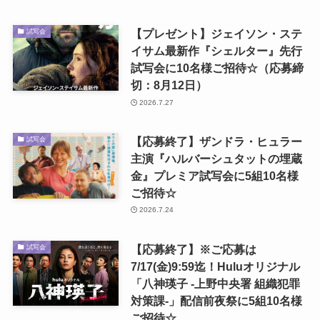
【プレゼント】ジェイソン・ステ
試写会
イサム最新作『シェルター』先行
試写会に10名様ご招待☆（応募締
切：8月12日）
2026.7.27
【応募終了】ザンドラ・ヒュラー
試写会
主演『ハルバーシュタットの埋蔵
金』プレミア試写会に5組10名様
ご招待☆
2026.7.24
【応募終了】※ご応募は
試写会
7/17(金)9:59迄！Huluオリジナル
「八神瑛子 -上野中央署 組織犯罪
対策課-」配信前夜祭に5組10名様
ご招待☆