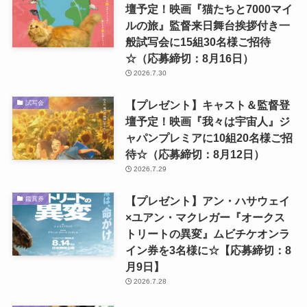
壇予定！映画『猫たちと7000マイ
ルの旅』監督来日舞台挨拶付き一
般試写会に15組30名様ご招待
☆（応募締切：8月16日）
2026.7.30
【プレゼント】キャスト＆監督登
試写会
壇予定！映画『我々は宇宙人』ジ
ャパンプレミアに10組20名様ご招
待☆（応募締切：8月12日）
2026.7.29
【プレゼント】アン・ハサウェイ
鑑賞券
×ユアン・マクレガー『オークス
トリートの異変』ムビチケオンラ
イン券を3名様に☆【応募締切：8
月9日】
2026.7.28