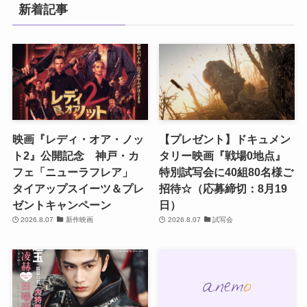
新着記事
映画『レディ・オア・ノッ
【プレゼント】ドキュメン
ト2』公開記念 神戸・カ
タリー映画『戦場0地点』
フェ「ニューラフレア」
特別試写会に40組80名様ご
タイアップスイーツ＆プレ
招待☆（応募締切：8月19
ゼントキャンペーン
日）
2026.8.07
新作映画
2026.8.07
試写会