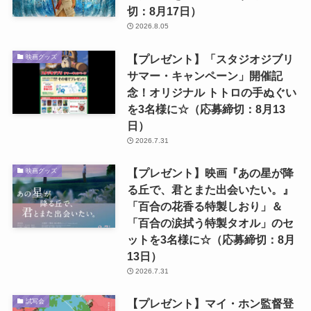
切：8月17日）
2026.8.05
【プレゼント】「スタジオジブリ
映画グッズ
サマー・キャンペーン」開催記
念！オリジナル トトロの手ぬぐい
を3名様に☆（応募締切：8月13
日）
2026.7.31
【プレゼント】映画『あの星が降
映画グッズ
る丘で、君とまた出会いたい。』
「百合の花香る特製しおり」＆
「百合の涙拭う特製タオル」のセ
ットを3名様に☆（応募締切：8月
13日）
2026.7.31
【プレゼント】マイ・ホン監督登
試写会