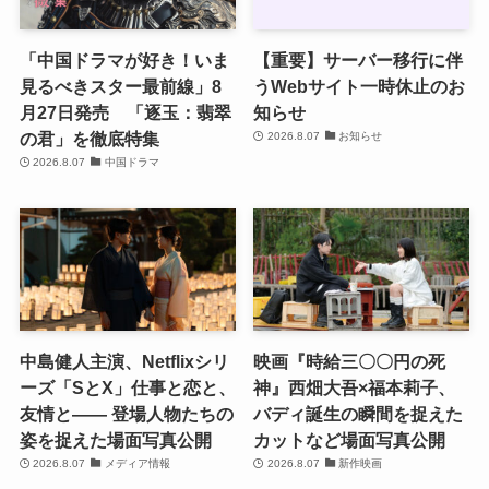
「中国ドラマが好き！いま
【重要】サーバー移行に伴
見るべきスター最前線」8
うWebサイト一時休止のお
月27日発売 「逐玉：翡翠
知らせ
の君」を徹底特集
2026.8.07
お知らせ
2026.8.07
中国ドラマ
中島健人主演、Netflixシリ
映画『時給三〇〇円の死
ーズ「SとX」仕事と恋と、
神』西畑大吾×福本莉子、
友情と―― 登場人物たちの
バディ誕生の瞬間を捉えた
姿を捉えた場面写真公開
カットなど場面写真公開
2026.8.07
メディア情報
2026.8.07
新作映画