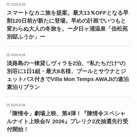
2026.8.08
スマートなカニ旅を提案。最大13％OFFとなる早
割120日前が新たに登場。早めの計画でいつもと
変わらぬ大人の冬旅を。ー夕日ヶ浦温泉「佳松苑
別邸ふうか」ー
2026.8.08
淡路島の一棟貸しヴィラを2泊、”私たちだけ”の
別荘に1日1組・最大8名様、プールとサウナとジ
ェットバス付きでVilla Mon Temps AWAJIの連泊
素泊りプラン
2026.8.08
「陳情令」劇場上映、第4弾！『陳情令スペシャ
ルナイト上映会Ⅳ 2026』プレリク2次抽選先行受
付開始！