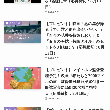
を3名様に☆（応募締切：8月13
日）
2026.7.31
【プレゼント】映画『あの星が降
映画グッズ
る丘で、君とまた出会いたい。』
「百合の花香る特製しおり」＆
「百合の涙拭う特製タオル」のセ
ットを3名様に☆（応募締切：8月
13日）
2026.7.31
【プレゼント】マイ・ホン監督登
試写会
壇予定！映画『猫たちと7000マイ
ルの旅』監督来日舞台挨拶付き一
般試写会に15組30名様ご招待
☆（応募締切：8月16日）
2026.7.30
試写会