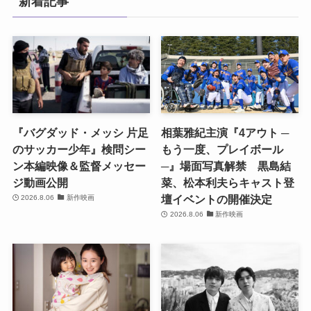
新着記事
『バグダッド・メッシ 片足
相葉雅紀主演『4アウト ─
のサッカー少年』検問シー
もう一度、プレイボール
ン本編映像＆監督メッセー
─』場面写真解禁 黒島結
ジ動画公開
菜、松本利夫らキャスト登
壇イベントの開催決定
2026.8.06
新作映画
2026.8.06
新作映画