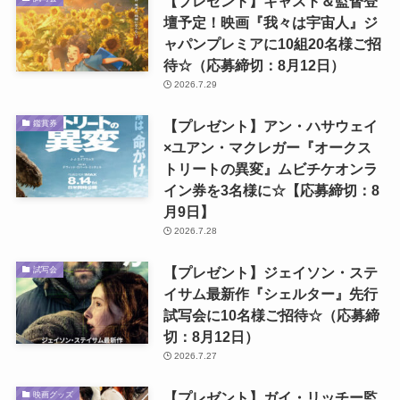
【プレゼント】キャスト＆監督登
壇予定！映画『我々は宇宙人』ジ
ャパンプレミアに10組20名様ご招
待☆（応募締切：8月12日）
2026.7.29
【プレゼント】アン・ハサウェイ
鑑賞券
×ユアン・マクレガー『オークス
トリートの異変』ムビチケオンラ
イン券を3名様に☆【応募締切：8
月9日】
2026.7.28
【プレゼント】ジェイソン・ステ
試写会
イサム最新作『シェルター』先行
試写会に10名様ご招待☆（応募締
切：8月12日）
2026.7.27
【プレゼント】ガイ・リッチー監
映画グッズ