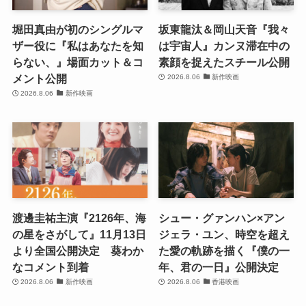
堀田真由が初のシングルマ
坂東龍汰＆岡山天音『我々
ザー役に『私はあなたを知
は宇宙人』カンヌ滞在中の
らない、』場面カット＆コ
素顔を捉えたスチール公開
メント公開
2026.8.06
新作映画
2026.8.06
新作映画
渡邊圭祐主演『2126年、海
シュー・グァンハン×アン
の星をさがして』11月13日
ジェラ・ユン、時空を超え
より全国公開決定 葵わか
た愛の軌跡を描く『僕の一
なコメント到着
年、君の一日』公開決定
2026.8.06
新作映画
2026.8.06
香港映画