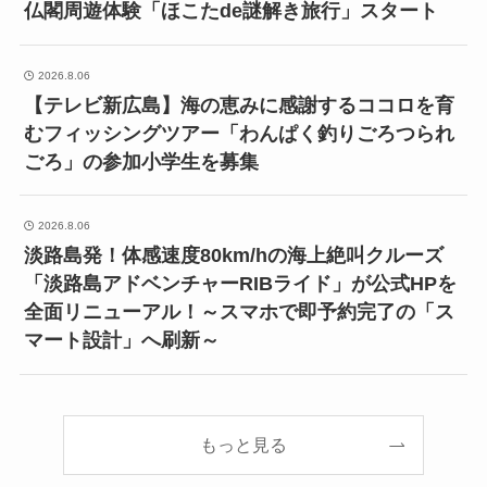
仏閣周遊体験「ほこたde謎解き旅行」スタート
2026.8.06
【テレビ新広島】海の恵みに感謝するココロを育
むフィッシングツアー「わんぱく釣りごろつられ
ごろ」の参加小学生を募集
2026.8.06
淡路島発！体感速度80km/hの海上絶叫クルーズ
「淡路島アドベンチャーRIBライド」が公式HPを
全面リニューアル！～スマホで即予約完了の「ス
マート設計」へ刷新～
もっと見る