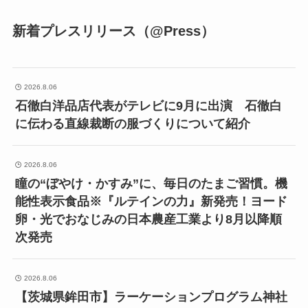
新着プレスリリース（@Press）
2026.8.06
石徹白洋品店代表がテレビに9月に出演 石徹白
に伝わる直線裁断の服づくりについて紹介
2026.8.06
瞳の“ぼやけ・かすみ”に、毎日のたまご習慣。機
能性表示食品※『ルテインの力』新発売！ヨード
卵・光でおなじみの日本農産工業より8月以降順
次発売
2026.8.06
【茨城県鉾田市】ラーケーションプログラム神社