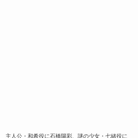
主人公・和希役に石橋陽彩、謎の少女・七緒役に