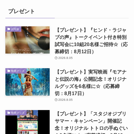
プレゼント
【プレゼント】『ヒンド・ラジャ
試写会
ブの声』トークイベント付き特別
試写会に10組20名様ご招待☆（応
募締切：8月12日）
2026.8.05
【プレゼント】実写映画『モアナ
映画グッズ
と伝説の海』公開記念！オリジナ
ルグッズを6名様に☆（応募締
切：8月17日）
2026.8.05
【プレゼント】「スタジオジブリ
映画グッズ
サマー・キャンペーン」開催記
念！オリジナル トトロの手ぬぐい