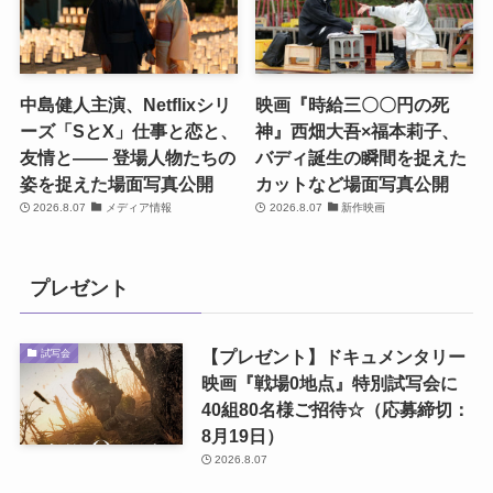
中島健人主演、Netflixシリ
映画『時給三〇〇円の死
ーズ「SとX」仕事と恋と、
神』西畑大吾×福本莉子、
友情と―― 登場人物たちの
バディ誕生の瞬間を捉えた
姿を捉えた場面写真公開
カットなど場面写真公開
2026.8.07
メディア情報
2026.8.07
新作映画
プレゼント
【プレゼント】ドキュメンタリー
試写会
映画『戦場0地点』特別試写会に
40組80名様ご招待☆（応募締切：
8月19日）
2026.8.07