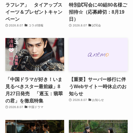
ラフレア」 タイアップス
特別試写会に40組80名様ご
イーツ＆プレゼントキャン
招待☆（応募締切：8月19
ペーン
日）
2026.8.07
コラボ情報
2026.8.07
試写会
「中国ドラマが好き！いま
【重要】サーバー移行に伴
見るべきスター最前線」8
うWebサイト一時休止のお
月27日発売 「逐玉：翡翠
知らせ
の君」を徹底特集
2026.8.07
お知らせ
2026.8.07
中国ドラマ