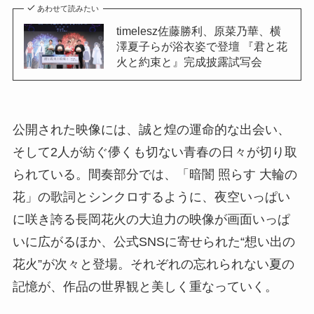
あわせて読みたい
timelesz佐藤勝利、原菜乃華、横
澤夏子らが浴衣姿で登壇 『君と花
火と約束と』完成披露試写会
公開された映像には、誠と煌の運命的な出会い、
そして2人が紡ぐ儚くも切ない青春の日々が切り取
られている。間奏部分では、「暗闇 照らす 大輪の
花」の歌詞とシンクロするように、夜空いっぱい
に咲き誇る長岡花火の大迫力の映像が画面いっぱ
いに広がるほか、公式SNSに寄せられた“想い出の
花火”が次々と登場。それぞれの忘れられない夏の
記憶が、作品の世界観と美しく重なっていく。