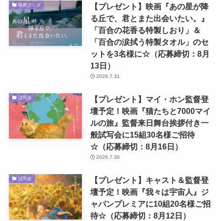
【プレゼント】映画『あの星が降
映画グッズ
る丘で、君とまた出会いたい。』
「百合の花香る特製しおり」＆
「百合の涙拭う特製タオル」のセ
ットを3名様に☆（応募締切：8月
13日）
2026.7.31
【プレゼント】マイ・ホン監督登
試写会
壇予定！映画『猫たちと7000マイ
ルの旅』監督来日舞台挨拶付き一
般試写会に15組30名様ご招待
☆（応募締切：8月16日）
2026.7.30
【プレゼント】キャスト＆監督登
試写会
壇予定！映画『我々は宇宙人』ジ
ャパンプレミアに10組20名様ご招
待☆（応募締切：8月12日）