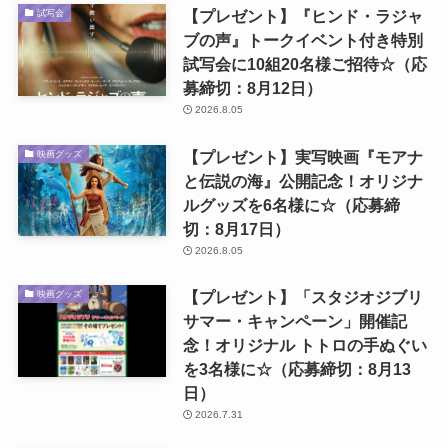
【プレゼント】『ヒンド・ラジャ
試写会
ブの声』トークイベント付き特別
試写会に10組20名様ご招待☆（応
募締切：8月12日）
2026.8.05
【プレゼント】実写映画『モアナ
映画グッズ
と伝説の海』公開記念！オリジナ
ルグッズを6名様に☆（応募締
切：8月17日）
2026.8.05
【プレゼント】「スタジオジブリ
映画グッズ
サマー・キャンペーン」開催記
念！オリジナル トトロの手ぬぐい
を3名様に☆（応募締切：8月13
日）
2026.7.31