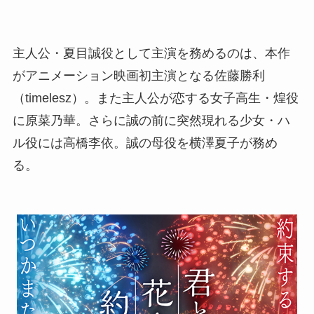
主人公・夏目誠役として主演を務めるのは、本作
がアニメーション映画初主演となる佐藤勝利
（timelesz）。また主人公が恋する女子高生・煌役
に原菜乃華。さらに誠の前に突然現れる少女・ハ
ル役には高橋李依。誠の母役を横澤夏子が務め
る。