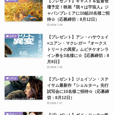
【プレゼント】キャスト＆監督登
試写会
壇予定！映画『我々は宇宙人』ジ
ャパンプレミアに10組20名様ご招
待☆（応募締切：8月12日）
2026.7.29
【プレゼント】アン・ハサウェイ
鑑賞券
×ユアン・マクレガー『オークス
トリートの異変』ムビチケオンラ
イン券を3名様に☆【応募締切：8
月9日】
2026.7.28
【プレゼント】ジェイソン・ステ
試写会
イサム最新作『シェルター』先行
試写会に10名様ご招待☆（応募締
切：8月12日）
2026.7.27
映画グッズ