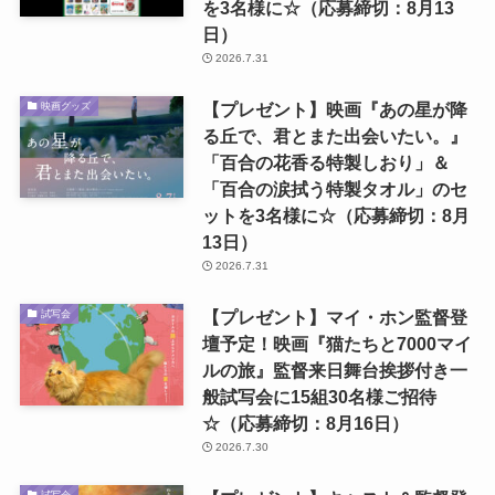
を3名様に☆（応募締切：8月13
日）
2026.7.31
【プレゼント】映画『あの星が降
映画グッズ
る丘で、君とまた出会いたい。』
「百合の花香る特製しおり」＆
「百合の涙拭う特製タオル」のセ
ットを3名様に☆（応募締切：8月
13日）
2026.7.31
【プレゼント】マイ・ホン監督登
試写会
壇予定！映画『猫たちと7000マイ
ルの旅』監督来日舞台挨拶付き一
般試写会に15組30名様ご招待
☆（応募締切：8月16日）
2026.7.30