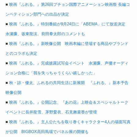
■
映画『ふれる。』第26回プチョン国際アニメーション映画祭 長編コ
ンペティション部門への出品が決定
■
映画『ふれる。』特別番組が9月24日に「ABEMA」にて放送決定
永瀬廉、坂東龍汰、前田拳太郎のコメントも
■
映画『ふれる。』新映像公開 映画本編に登場する商品やブランド
とのコラボも決定
■
映画『ふれる。』完成披露試写会イベント 永瀬廉、声優オーディ
ション合格に「我を失っちゃうくらい嬉しかった」
■
秋・諒・優太、ふれるの共同生活に新展開 『ふれる。』新本予告
映像公開
■
映画『ふれる。』公開記念、『あの花』上映会＆スペシャルトーク
イベントに長井龍雪、茅野愛衣、石見舞菜香が登壇
■
映画『ふれる。』主人公たちを取り巻くキャラクター4人の場面写真
が公開 BIGBOX高田馬場でパネル展の開催も