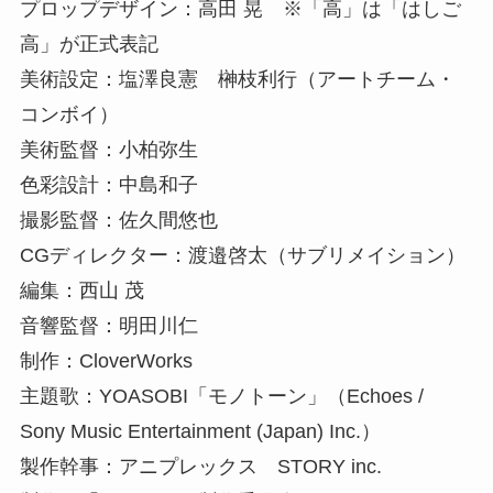
プロップデザイン：高田 晃 ※「高」は「はしご
高」が正式表記
美術設定：塩澤良憲 榊枝利行（アートチーム・
コンボイ）
美術監督：小柏弥生
色彩設計：中島和子
撮影監督：佐久間悠也
CGディレクター：渡邉啓太（サブリメイション）
編集：西山 茂
音響監督：明田川仁
制作：CloverWorks
主題歌：YOASOBI「モノトーン」（Echoes /
Sony Music Entertainment (Japan) Inc.）
製作幹事：アニプレックス STORY inc.