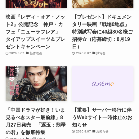
映画『レディ・オア・ノッ
【プレゼント】ドキュメン
ト2』公開記念 神戸・カ
タリー映画『戦場0地点』
フェ「ニューラフレア」
特別試写会に40組80名様ご
タイアップスイーツ＆プレ
招待☆（応募締切：8月19
ゼントキャンペーン
日）
2026.8.07
新作映画
2026.8.07
試写会
「中国ドラマが好き！いま
【重要】サーバー移行に伴
見るべきスター最前線」8
うWebサイト一時休止のお
月27日発売 「逐玉：翡翠
知らせ
の君」を徹底特集
2026.8.07
お知らせ
2026.8.07
中国ドラマ