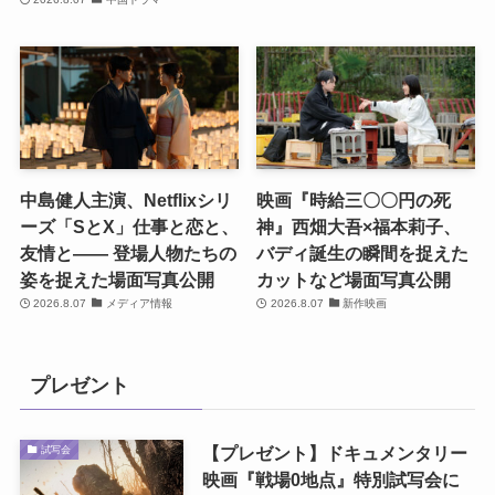
中島健人主演、Netflixシリ
映画『時給三〇〇円の死
ーズ「SとX」仕事と恋と、
神』西畑大吾×福本莉子、
友情と―― 登場人物たちの
バディ誕生の瞬間を捉えた
姿を捉えた場面写真公開
カットなど場面写真公開
2026.8.07
メディア情報
2026.8.07
新作映画
プレゼント
【プレゼント】ドキュメンタリー
試写会
映画『戦場0地点』特別試写会に