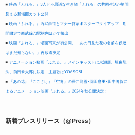
■
映画『ふれる。』3人と不思議な生き物「ふれる」の共同生活が垣間
見える新場面カット公開
■
映画『ふれる。』西武鉄道とマナー啓蒙ポスターでタイアップ 期
間限定で西武線73駅構内ほかで掲出
■
映画『ふれる。』場面写真が初公開、「あの日見た花の名前を僕達
はまだ知らない。」再放送決定
■
アニメーション映画『ふれる。』メインキャストは永瀬廉、坂東
龍
汰、前田拳太郎に決定 主題歌はYOASOBI
■
『あの花』『ここさけ』『空青』の長井龍雪×岡田麿里×田中将賀に
よるアニメーション映画『ふれる。』2024年秋公開決定！
新着プレスリリース（@Press）