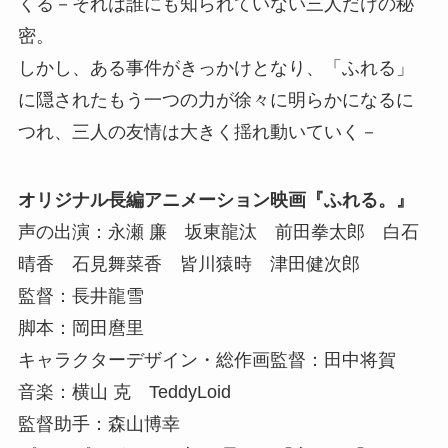
くる－それは誰にも知られていない三人だけの秘
密。
しかし、ある事件がきっかけとなり、「ふれる」
に隠されたもう一つの力が徐々に明らかになるに
つれ、三人の友情は大きく揺れ動いていく－
オリジナル長編アニメーション映画『ふれる。』
声の出演：永瀬 廉 坂東龍汰 前田拳太郎 白石
晴香 石見舞菜香 皆川猿時 津田健次郎
監督：長井龍雪
脚本：岡田麿里
キャラクターデザイン・総作画監督：田中将賀
音楽：横山 克 TeddyLoid
監督助手：森山博幸