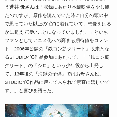
う
蒼井 優さん
は「収録にあたり本編映像を少し観
たのですが、原作を読んでいた時に自分の頭の中
で思っていた以上の“色”に溢れていて、想像をはる
かに超えて凄いことになっていました。」といち
ファンとしてアニメ化への高まる期待値をコメン
ト。2006年公開の『鉄コン筋クリート』以来とな
るSTUDIO4℃作品参加にあたって、「『鉄コン筋
クリート』の「シロ」という少年役から出発し
て、13年後の『海獣の子供』ではお母さん役。
STUDIO4℃作品に戻って来られて素直に嬉しいで
す。」と喜びを語った。