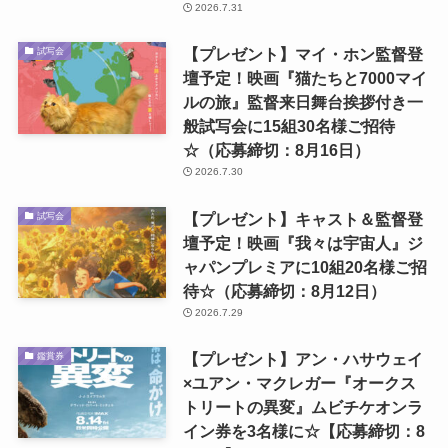
2026.7.31
【プレゼント】マイ・ホン監督登
試写会
壇予定！映画『猫たちと7000マイ
ルの旅』監督来日舞台挨拶付き一
般試写会に15組30名様ご招待
☆（応募締切：8月16日）
2026.7.30
【プレゼント】キャスト＆監督登
試写会
壇予定！映画『我々は宇宙人』ジ
ャパンプレミアに10組20名様ご招
待☆（応募締切：8月12日）
2026.7.29
【プレゼント】アン・ハサウェイ
鑑賞券
×ユアン・マクレガー『オークス
トリートの異変』ムビチケオンラ
イン券を3名様に☆【応募締切：8