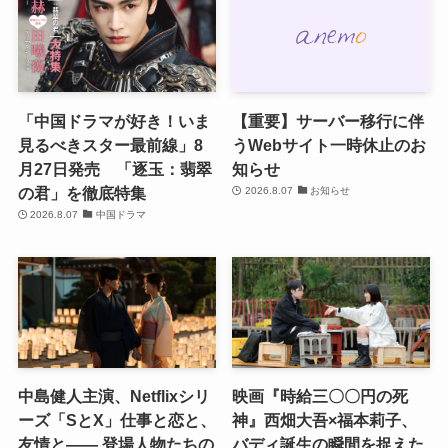
「中国ドラマが好き！いま
【重要】サーバー移行に伴
見るべきスター最前線」8
うWebサイト一時休止のお
月27日発売 「逐玉：翡翠
知らせ
の君」を徹底特集
2026.8.07
お知らせ
2026.8.07
中国ドラマ
中島健人主演、Netflixシリ
映画『時給三〇〇円の死
ーズ「SとX」仕事と恋と、
神』西畑大吾×福本莉子、
友情と―― 登場人物たちの
バディ誕生の瞬間を捉えた