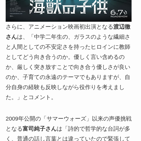
さらに、アニメーション映画初出演となる
渡辺徹
さん
は、「中学二年生の、ガラスのような繊細さ
と人間としての不安定さを持ったヒロインに教師
としてどう向き合うのか。優しく言い含めるの
か、厳しく突き放すことで向き合う優しさが良い
のか、子育ての永遠のテーマでもありますが、自
分自身の経験も反映しながら役作りを考えまし
た。」とコメント。
2009年公開の「サマーウォーズ」以来の声優挑戦
となる
富司純子さん
は「詩的で哲学的な台詞が多
く、普通の話し言葉とは違っていたので緊張して