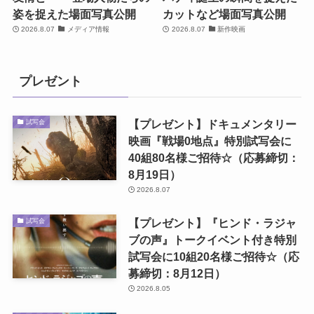
姿を捉えた場面写真公開
カットなど場面写真公開
2026.8.07
メディア情報
2026.8.07
新作映画
プレゼント
【プレゼント】ドキュメンタリー
試写会
映画『戦場0地点』特別試写会に
40組80名様ご招待☆（応募締切：
8月19日）
2026.8.07
【プレゼント】『ヒンド・ラジャ
試写会
ブの声』トークイベント付き特別
試写会に10組20名様ご招待☆（応
募締切：8月12日）
2026.8.05