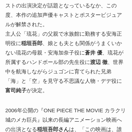
ストの出演決定が話題となっているなか、この
度、本作の追加声優キャストとポスタービジュア
ルが解禁された。
主人公「琉花」の父親で水族館に勤務する安海正
明役に
稲垣吾郎
、娘とも夫とも関係がうまくいか
ない琉花の母親・安海加奈子役に
蒼井 優
、琉花が
所属するハンドボール部の先生役に
渡辺 徹
、世界
中を航海しながらジュゴンに育てられた兄弟
「海」と「空」を見守る不思議な人物・デデ役に
富司純子
が決定。
2006年公開の『ONE PIECE THE MOVIE カラクリ
城のメカ巨兵』以来の長編アニメーション映画へ
の出演となる
稲垣吾郎
さん
は、「この映画は、誰