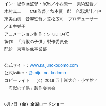
イン・総作画監督・演出／小西賢一 美術監督／
木村真二 CGI監督／秋本賢一郎 色彩設計／伊
東美由樹 音響監督／笠松広司 プロデューサー
／田中栄子
アニメーション制作：STUDIO4℃
製作：「海獣の子供」製作委員会
配給：東宝映像事業部
公式サイト：
www.kaijunokodomo.com
公式twitter：
@kaiju_no_kodomo
コピーライト：（c）2019 五十嵐大介・小学館／
「海獣の子供」製作委員会
6月7日（金）全国ロードショー