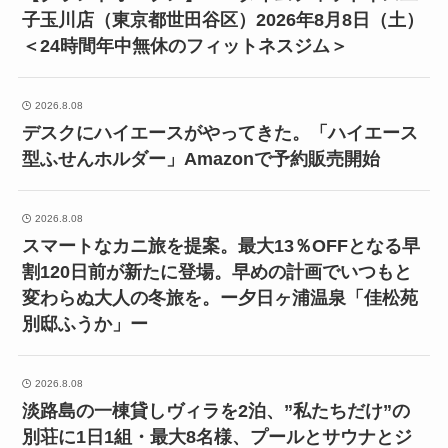
子玉川店（東京都世田谷区）2026年8月8日（土）
＜24時間年中無休のフィットネスジム＞
2026.8.08
デスクにハイエースがやってきた。「ハイエース
型ふせんホルダー」Amazonで予約販売開始
2026.8.08
スマートなカニ旅を提案。最大13％OFFとなる早
割120日前が新たに登場。早めの計画でいつもと
変わらぬ大人の冬旅を。ー夕日ヶ浦温泉「佳松苑
別邸ふうか」ー
2026.8.08
淡路島の一棟貸しヴィラを2泊、”私たちだけ”の
別荘に1日1組・最大8名様、プールとサウナとジ