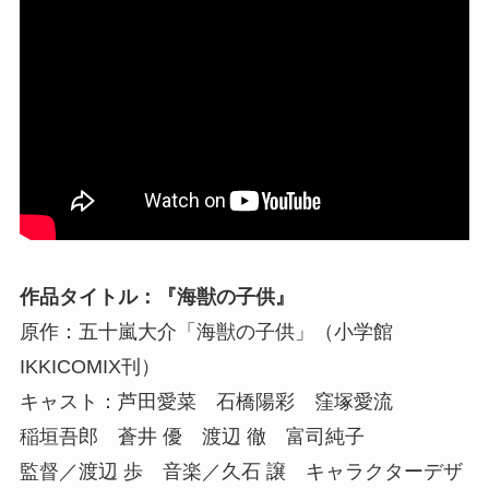
作品タイトル：『海獣の子供』
原作：五十嵐大介「海獣の子供」（小学館
IKKICOMIX刊）
キャスト：芦田愛菜 石橋陽彩 窪塚愛流
稲垣吾郎 蒼井 優 渡辺 徹 富司純子
監督／渡辺 歩 音楽／久石 譲 キャラクターデザ