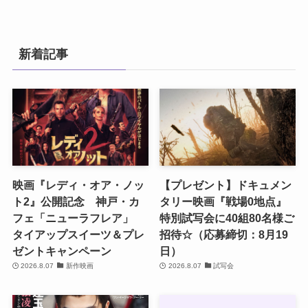
新着記事
映画『レディ・オア・ノッ
【プレゼント】ドキュメン
ト2』公開記念 神戸・カ
タリー映画『戦場0地点』
フェ「ニューラフレア」
特別試写会に40組80名様ご
タイアップスイーツ＆プレ
招待☆（応募締切：8月19
ゼントキャンペーン
日）
2026.8.07
新作映画
2026.8.07
試写会