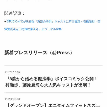
関連記事：
■
STUDIO４℃が映画化『海獣の子供』キャストに芦田愛菜・石橋陽彩・窪
塚愛流決定！特報映像＆キービジュアル解禁
新着プレスリリース（@Press）
2026.8.08
『8歳から始める魔法学』ボイスコミック公開！
村瀬歩、藤原夏海ら大人気キャストが出演！
2026.8.08
【グランドオープン】エニタイムフィットネス二