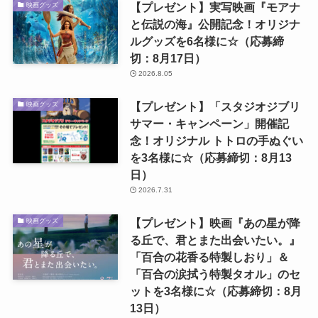
【プレゼント】実写映画『モアナ
映画グッズ
と伝説の海』公開記念！オリジナ
ルグッズを6名様に☆（応募締
切：8月17日）
2026.8.05
【プレゼント】「スタジオジブリ
映画グッズ
サマー・キャンペーン」開催記
念！オリジナル トトロの手ぬぐい
を3名様に☆（応募締切：8月13
日）
2026.7.31
【プレゼント】映画『あの星が降
映画グッズ
る丘で、君とまた出会いたい。』
「百合の花香る特製しおり」＆
「百合の涙拭う特製タオル」のセ
ットを3名様に☆（応募締切：8月
13日）