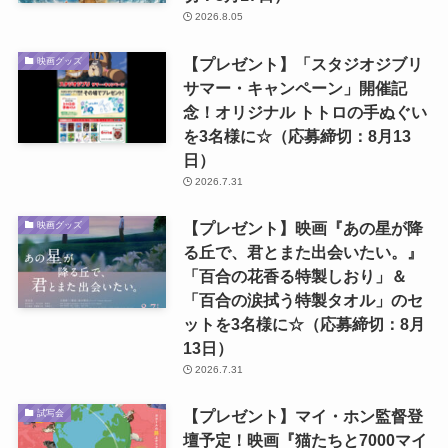
2026.8.05
【プレゼント】「スタジオジブリ
映画グッズ
サマー・キャンペーン」開催記
念！オリジナル トトロの手ぬぐい
を3名様に☆（応募締切：8月13
日）
2026.7.31
【プレゼント】映画『あの星が降
映画グッズ
る丘で、君とまた出会いたい。』
「百合の花香る特製しおり」＆
「百合の涙拭う特製タオル」のセ
ットを3名様に☆（応募締切：8月
13日）
2026.7.31
【プレゼント】マイ・ホン監督登
試写会
壇予定！映画『猫たちと7000マイ