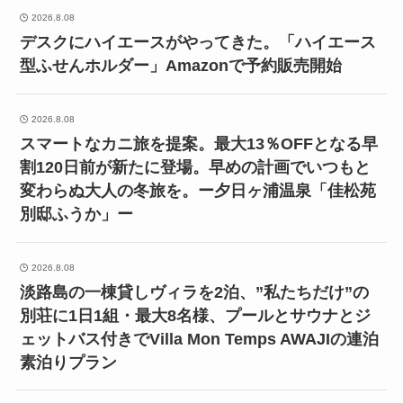
2026.8.08
デスクにハイエースがやってきた。「ハイエース
型ふせんホルダー」Amazonで予約販売開始
2026.8.08
スマートなカニ旅を提案。最大13％OFFとなる早
割120日前が新たに登場。早めの計画でいつもと
変わらぬ大人の冬旅を。ー夕日ヶ浦温泉「佳松苑
別邸ふうか」ー
2026.8.08
淡路島の一棟貸しヴィラを2泊、”私たちだけ”の
別荘に1日1組・最大8名様、プールとサウナとジ
ェットバス付きでVilla Mon Temps AWAJIの連泊
素泊りプラン