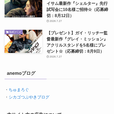
イサム最新作『シェルター』先行
試写会に10名様ご招待☆（応募締
切：8月12日）
2026.7.27
【プレゼント】ガイ・リッチー監
映画グッズ
督最新作『グレイ・ミッション』
アクリルスタンドを5名様にプレ
ゼント☆（応募締切：8月9日）
2026.7.27
anemoブログ
・
ちゅまろぐ
・
シカゴつぶやきブログ