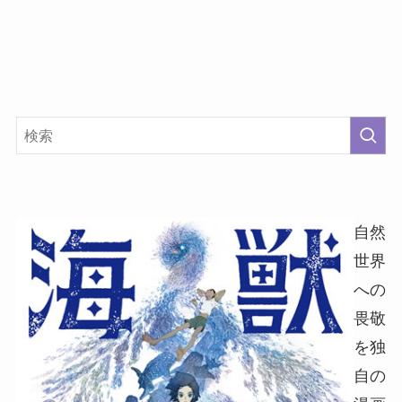
自然
世界
への
畏敬
を独
自の