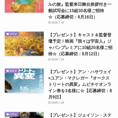
ルの旅』監督来日舞台挨拶付き一
般試写会に15組30名様ご招待
☆（応募締切：8月16日）
2026.7.30
【プレゼント】キャスト＆監督登
試写会
壇予定！映画『我々は宇宙人』ジ
ャパンプレミアに10組20名様ご招
待☆（応募締切：8月12日）
2026.7.29
【プレゼント】アン・ハサウェイ
鑑賞券
×ユアン・マクレガー『オークス
トリートの異変』ムビチケオンラ
イン券を3名様に☆【応募締切：8
月9日】
2026.7.28
【プレゼント】ジェイソン・ステ
試写会