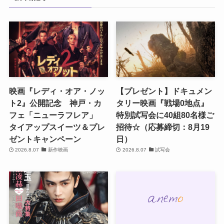
映画『レディ・オア・ノッ
【プレゼント】ドキュメン
ト2』公開記念 神戸・カ
タリー映画『戦場0地点』
フェ「ニューラフレア」
特別試写会に40組80名様ご
タイアップスイーツ＆プレ
招待☆（応募締切：8月19
ゼントキャンペーン
日）
2026.8.07
新作映画
2026.8.07
試写会