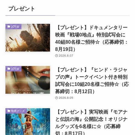
プレゼント
【プレゼント】ドキュメンタリー
試写会
映画『戦場0地点』特別試写会に
40組80名様ご招待☆（応募締切：
8月19日）
2026.8.07
【プレゼント】『ヒンド・ラジャ
試写会
ブの声』トークイベント付き特別
試写会に10組20名様ご招待☆（応
募締切：8月12日）
2026.8.05
【プレゼント】実写映画『モアナ
映画グッズ
と伝説の海』公開記念！オリジナ
ルグッズを6名様に☆（応募締
切：8月17日）