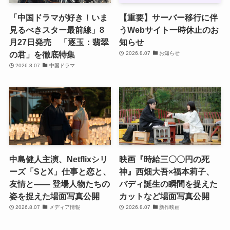
「中国ドラマが好き！いま
【重要】サーバー移行に伴
見るべきスター最前線」8
うWebサイト一時休止のお
月27日発売 「逐玉：翡翠
知らせ
の君」を徹底特集
2026.8.07
お知らせ
2026.8.07
中国ドラマ
中島健人主演、Netflixシリ
映画『時給三〇〇円の死
ーズ「SとX」仕事と恋と、
神』西畑大吾×福本莉子、
友情と―― 登場人物たちの
バディ誕生の瞬間を捉えた
姿を捉えた場面写真公開
カットなど場面写真公開
2026.8.07
メディア情報
2026.8.07
新作映画