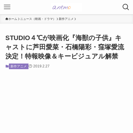
ホーム
ニュース（映画・ドラマ）
新作アニメ
STUDIO４℃が映画化『海獣の子供』キ
ャストに芦田愛菜・石橋陽彩・窪塚愛流
決定！特報映像＆キービジュアル解禁
2019.2.27
新作アニメ