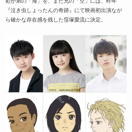
彩が弟の「海」を、また兄の「空」には、昨年
『泣き虫しょったんの奇跡』にて映画初出演なが
ら確かな存在感を残した窪塚愛流に決定。