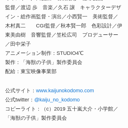
監督／渡辺 歩 音楽／久石 譲 キャラクターデザ
イン・総作画監督・演出／小西賢一 美術監督／
木村真二 CGI監督／秋本賢一郎 色彩設計／伊
東美由樹 音響監督／笠松広司 プロデューサー
／田中栄子
アニメーション制作：STUDIO4℃
製作：「海獣の子供」製作委員会
配給：東宝映像事業部
公式サイト：
www.kaijunokodomo.com
公式twitter：
@kaiju_no_kodomo
コピーライト：（c）2019 五十嵐大介・小学館／
「海獣の子供」製作委員会