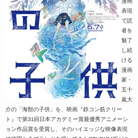
漫画
表現
で読
者を
魅了
し続
ける
漫画
家・
五十
嵐大
介の「海獣の子供」を、映画『鉄コン筋クリー
ト』で第31回日本アカデミー賞最優秀アニメーシ
ョン作品賞を受賞し、そのハイエッジな映像表現