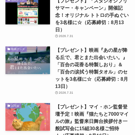
【プレゼント】「スタジオジブリ
サマー・キャンペーン」開催記
念！オリジナル トトロの手ぬぐい
を3名様に☆（応募締切：8月13
日）
2026.7.31
【プレゼント】映画『あの星が降
映画グッズ
る丘で、君とまた出会いたい。』
「百合の花香る特製しおり」＆
「百合の涙拭う特製タオル」のセ
ットを3名様に☆（応募締切：8月
13日）
2026.7.31
【プレゼント】マイ・ホン監督登
試写会
壇予定！映画『猫たちと7000マイ
ルの旅』監督来日舞台挨拶付き一
般試写会に15組30名様ご招待