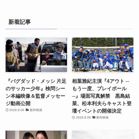
新着記事
『バグダッド・メッシ 片足
相葉雅紀主演『4アウト ─
のサッカー少年』検問シー
もう一度、プレイボール
ン本編映像＆監督メッセー
─』場面写真解禁 黒島結
ジ動画公開
菜、松本利夫らキャスト登
壇イベントの開催決定
2026.8.06
新作映画
2026.8.06
新作映画