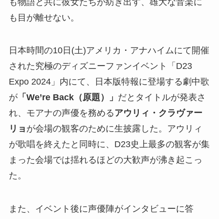
も物語と共に彼女たちが紡ぎ出す、雄大な音楽に
も目が離せない。
日本時間の10日(土)アメリカ・アナハイムにて開催
された究極のディズニーファンイベント「D23
Expo 2024」内にて、日本版特報に登場する劇中歌
が
「We’re Back（原題）」
だとタイトルが発表さ
れ、モアナの声優を務める
アウリィ・クラヴァー
リョ
が会場の観客のために生披露した。アウリィ
が歌唱を終えたと同時に、D23史上最多の観客が集
まった会場では揺れるほどの大歓声が沸き起こっ
た。
また、イベント後に声優陣がインタビューに答