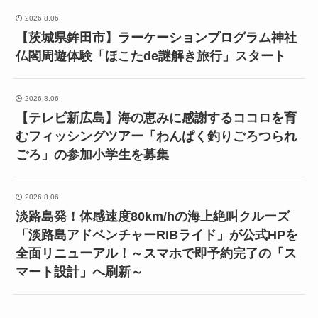
2026.8.06
【茨城県鉾田市】ラーケーションプログラム神社
仏閣周遊体験「ほこたde謎解き旅行」スタート
2026.8.06
【テレビ新広島】海の恵みに感謝するココロを育
むフィッシングツアー「わんぱく釣りごろつられ
ごろ」の参加小学生を募集
2026.8.06
淡路島発！体感速度80km/hの海上絶叫クルーズ
「淡路島アドベンチャーRIBライド」が公式HPを
全面リニューアル！～スマホで即予約完了の「ス
マート設計」へ刷新～