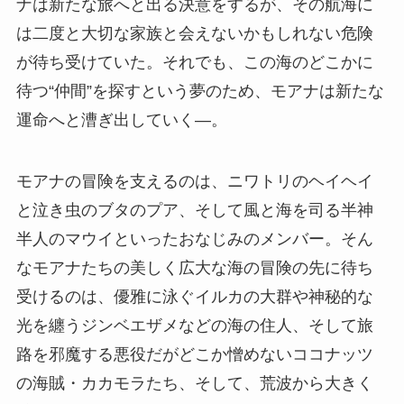
ナは新たな旅へと出る決意をするが、その航海に
は二度と大切な家族と会えないかもしれない危険
が待ち受けていた。それでも、この海のどこかに
待つ“仲間”を探すという夢のため、モアナは新たな
運命へと漕ぎ出していく―。
モアナの冒険を支えるのは、ニワトリのヘイヘイ
と泣き虫のブタのプア、そして風と海を司る半神
半人のマウイといったおなじみのメンバー。そん
なモアナたちの美しく広大な海の冒険の先に待ち
受けるのは、優雅に泳ぐイルカの大群や神秘的な
光を纏うジンベエザメなどの海の住人、そして旅
路を邪魔する悪役だがどこか憎めないココナッツ
の海賊・カカモラたち、そして、荒波から大きく