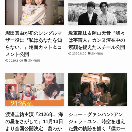
堀田真由が初のシングルマ
坂東龍汰＆岡山天音『我々
ザー役に『私はあなたを知
は宇宙人』カンヌ滞在中の
らない、』場面カット＆コ
素顔を捉えたスチール公開
メント公開
2026.8.06
新作映画
2026.8.06
新作映画
渡邊圭祐主演『2126年、海
シュー・グァンハン×アン
の星をさがして』11月13日
ジェラ・ユン、時空を超え
より全国公開決定 葵わか
た愛の軌跡を描く『僕の一