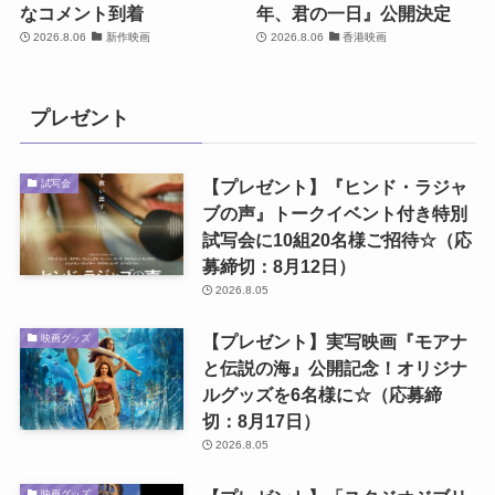
なコメント到着
年、君の一日』公開決定
2026.8.06
新作映画
2026.8.06
香港映画
プレゼント
【プレゼント】『ヒンド・ラジャ
試写会
ブの声』トークイベント付き特別
試写会に10組20名様ご招待☆（応
募締切：8月12日）
2026.8.05
【プレゼント】実写映画『モアナ
映画グッズ
と伝説の海』公開記念！オリジナ
ルグッズを6名様に☆（応募締
切：8月17日）
2026.8.05
映画グッズ