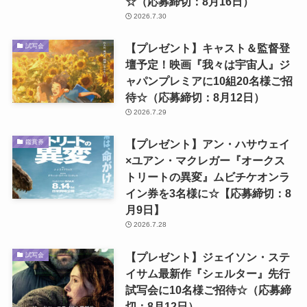
☆（応募締切：8月16日）
2026.7.30
【プレゼント】キャスト＆監督登
試写会
壇予定！映画『我々は宇宙人』ジ
ャパンプレミアに10組20名様ご招
待☆（応募締切：8月12日）
2026.7.29
【プレゼント】アン・ハサウェイ
鑑賞券
×ユアン・マクレガー『オークス
トリートの異変』ムビチケオンラ
イン券を3名様に☆【応募締切：8
月9日】
2026.7.28
【プレゼント】ジェイソン・ステ
試写会
イサム最新作『シェルター』先行
試写会に10名様ご招待☆（応募締
切：8月12日）