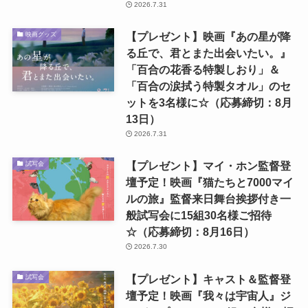
2026.7.31
【プレゼント】映画『あの星が降
映画グッズ
る丘で、君とまた出会いたい。』
「百合の花香る特製しおり」＆
「百合の涙拭う特製タオル」のセ
ットを3名様に☆（応募締切：8月
13日）
2026.7.31
【プレゼント】マイ・ホン監督登
試写会
壇予定！映画『猫たちと7000マイ
ルの旅』監督来日舞台挨拶付き一
般試写会に15組30名様ご招待
☆（応募締切：8月16日）
2026.7.30
【プレゼント】キャスト＆監督登
試写会
壇予定！映画『我々は宇宙人』ジ