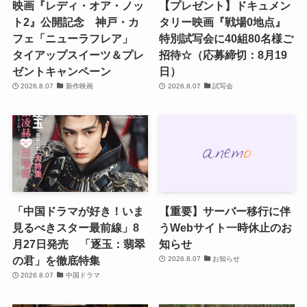
映画『レディ・オア・ノッ
【プレゼント】ドキュメン
ト2』公開記念 神戸・カ
タリー映画『戦場0地点』
フェ「ニューラフレア」
特別試写会に40組80名様ご
タイアップスイーツ＆プレ
招待☆（応募締切：8月19
ゼントキャンペーン
日）
2026.8.07
新作映画
2026.8.07
試写会
「中国ドラマが好き！いま
【重要】サーバー移行に伴
見るべきスター最前線」8
うWebサイト一時休止のお
月27日発売 「逐玉：翡翠
知らせ
の君」を徹底特集
2026.8.07
お知らせ
2026.8.07
中国ドラマ