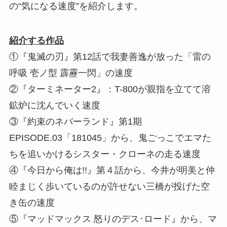
の“気になる速度”を紹介します。
紹介する作品
①『鬼滅の刃』第12話で我妻善逸が放った「雷の
呼吸 壱ノ型 霹靂一閃」の速度
②『ターミネーター2』：T-800が親指を立てて溶
鉱炉に沈んでいく速度
③『約束のネバーランド』第1期
EPISODE.03「181045」から、鬼ごっこでエマた
ちを追いかけるシスター・クローネの走る速度
④『今日から俺は!!』第４話から、今井が明美と仲
睦まじく歩いているのが許せない三橋が投げた空
き缶の速度
⑤『マッドマックス 怒りのデス･ロード』から、マ