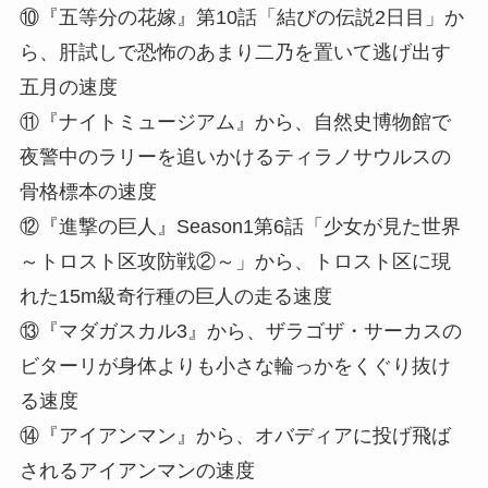
⑩『五等分の花嫁』第10話「結びの伝説2日目」か
ら、肝試しで恐怖のあまり二乃を置いて逃げ出す
五月の速度
⑪『ナイトミュージアム』から、自然史博物館で
夜警中のラリーを追いかけるティラノサウルスの
骨格標本の速度
⑫『進撃の巨人』Season1第6話「少女が見た世界
～トロスト区攻防戦②～」から、トロスト区に現
れた15m級奇行種の巨人の走る速度
⑬『マダガスカル3』から、ザラゴザ・サーカスの
ビターリが身体よりも小さな輪っかをくぐり抜け
る速度
⑭『アイアンマン』から、オバディアに投げ飛ば
されるアイアンマンの速度