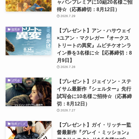
ャパンプレミアに10組20名様ご招
待☆（応募締切：8月12日）
2026.7.29
【プレゼント】アン・ハサウェイ
鑑賞券
×ユアン・マクレガー『オークス
トリートの異変』ムビチケオンラ
イン券を3名様に☆【応募締切：8
月9日】
2026.7.28
【プレゼント】ジェイソン・ステ
試写会
イサム最新作『シェルター』先行
試写会に10名様ご招待☆（応募締
切：8月12日）
2026.7.27
【プレゼント】ガイ・リッチー監
映画グッズ
督最新作『グレイ・ミッション』