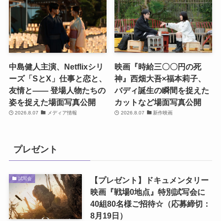
中島健人主演、Netflixシリ
映画『時給三〇〇円の死
ーズ「SとX」仕事と恋と、
神』西畑大吾×福本莉子、
友情と―― 登場人物たちの
バディ誕生の瞬間を捉えた
姿を捉えた場面写真公開
カットなど場面写真公開
2026.8.07
メディア情報
2026.8.07
新作映画
プレゼント
【プレゼント】ドキュメンタリー
試写会
映画『戦場0地点』特別試写会に
40組80名様ご招待☆（応募締切：
8月19日）