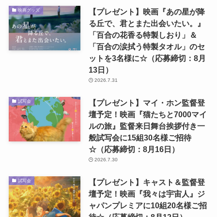
【プレゼント】映画『あの星が降
映画グッズ
る丘で、君とまた出会いたい。』
「百合の花香る特製しおり」＆
「百合の涙拭う特製タオル」のセ
ットを3名様に☆（応募締切：8月
13日）
2026.7.31
【プレゼント】マイ・ホン監督登
試写会
壇予定！映画『猫たちと7000マイ
ルの旅』監督来日舞台挨拶付き一
般試写会に15組30名様ご招待
☆（応募締切：8月16日）
2026.7.30
【プレゼント】キャスト＆監督登
試写会
壇予定！映画『我々は宇宙人』ジ
ャパンプレミアに10組20名様ご招