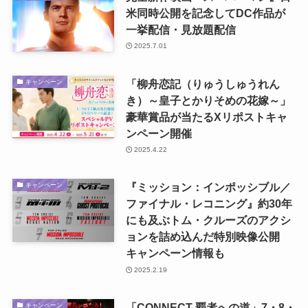
米同時公開を記念してDC作品が
一挙配信・見放題配信
2025.7.01
「柳舟恋記（りゅうしゅうれん
キャンペーン
き）～皇子とかりそめの花嫁～」
豪華賞品が当たるXリポストキャ
ンペーン開催
2025.4.22
『ミッション：インポッシブル／
キャンペーン
ファイナル・レコニング』約30年
にも及ぶトム・クルーズのアクシ
ョンを詰め込んだ特別映像公開
キャンペーン情報も
2025.2.19
「CONNECT 覇者への道」7・8・
キャンペーン