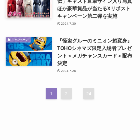
伝」キャスト直筆サイン入り写真
ほか豪華賞品が当たるXリポスト
キャンペーン第二弾を実施
2024.7.30
『怪盗グルーのミニオン超変身』
キャンペーン
TOHOシネマズ限定入場者プレゼ
ント＜メガチャンスカード＞配布
決定
2024.7.26
1
2
...
24