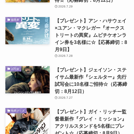
待☆（応募締切：8月12日）
2026.7.29
【プレゼント】アン・ハサウェイ
鑑賞券
×ユアン・マクレガー『オークス
トリートの異変』ムビチケオンラ
イン券を3名様に☆【応募締切：8
月9日】
2026.7.28
【プレゼント】ジェイソン・ステ
試写会
イサム最新作『シェルター』先行
試写会に10名様ご招待☆（応募締
切：8月12日）
2026.7.27
【プレゼント】ガイ・リッチー監
映画グッズ
督最新作『グレイ・ミッション』
アクリルスタンドを5名様にプレ
ゼント☆（応募締切：8月9日）