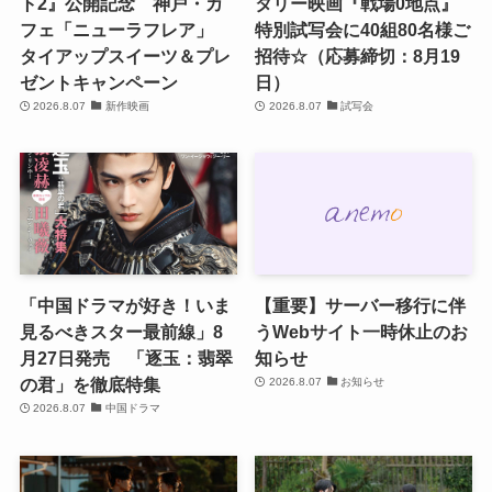
ト2』公開記念 神戸・カ
タリー映画『戦場0地点』
フェ「ニューラフレア」
特別試写会に40組80名様ご
タイアップスイーツ＆プレ
招待☆（応募締切：8月19
ゼントキャンペーン
日）
2026.8.07
新作映画
2026.8.07
試写会
「中国ドラマが好き！いま
【重要】サーバー移行に伴
見るべきスター最前線」8
うWebサイト一時休止のお
月27日発売 「逐玉：翡翠
知らせ
の君」を徹底特集
2026.8.07
お知らせ
2026.8.07
中国ドラマ