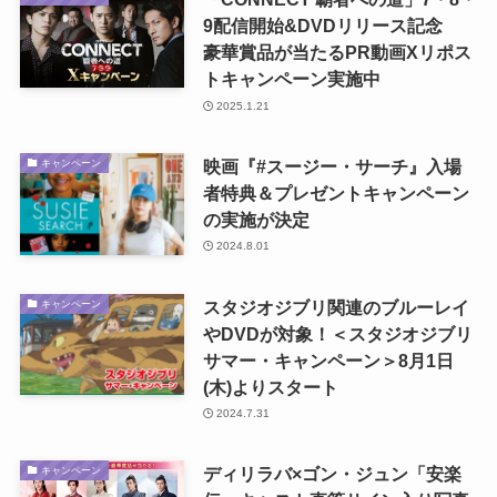
9配信開始&DVDリリース記念
豪華賞品が当たるPR動画Xリポス
トキャンペーン実施中
2025.1.21
映画『#スージー・サーチ』入場
キャンペーン
者特典＆プレゼントキャンペーン
の実施が決定
2024.8.01
スタジオジブリ関連のブルーレイ
キャンペーン
やDVDが対象！＜スタジオジブリ
サマー・キャンペーン＞8月1日
(木)よりスタート
2024.7.31
ディリラバ×ゴン・ジュン「安楽
キャンペーン