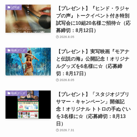
【プレゼント】『ヒンド・ラジャ
試写会
ブの声』トークイベント付き特別
試写会に10組20名様ご招待☆（応
募締切：8月12日）
2026.8.05
【プレゼント】実写映画『モアナ
映画グッズ
と伝説の海』公開記念！オリジナ
ルグッズを6名様に☆（応募締
切：8月17日）
2026.8.05
【プレゼント】「スタジオジブリ
映画グッズ
サマー・キャンペーン」開催記
念！オリジナル トトロの手ぬぐい
を3名様に☆（応募締切：8月13
日）
2026.7.31