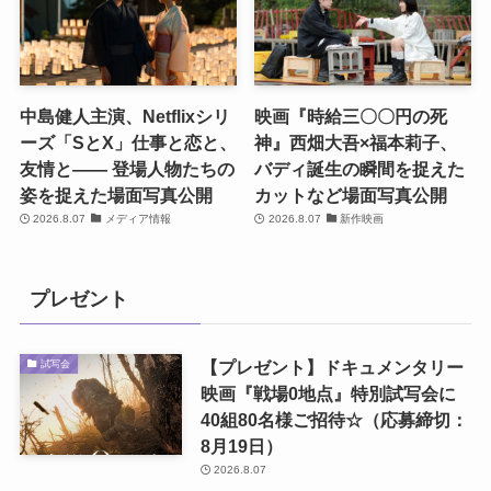
中島健人主演、Netflixシリ
映画『時給三〇〇円の死
ーズ「SとX」仕事と恋と、
神』西畑大吾×福本莉子、
友情と―― 登場人物たちの
バディ誕生の瞬間を捉えた
姿を捉えた場面写真公開
カットなど場面写真公開
2026.8.07
メディア情報
2026.8.07
新作映画
プレゼント
【プレゼント】ドキュメンタリー
試写会
映画『戦場0地点』特別試写会に
40組80名様ご招待☆（応募締切：
8月19日）
2026.8.07