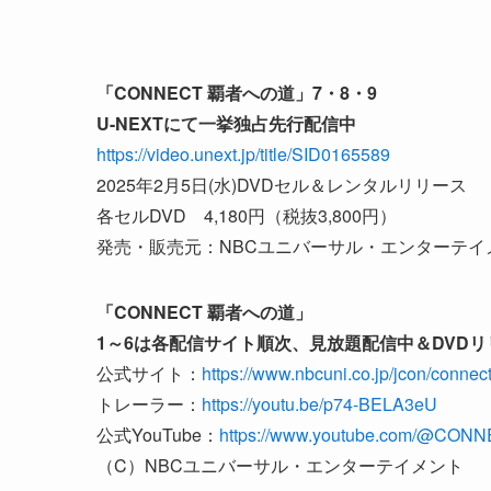
「CONNECT 覇者への道」7・8・9
U-NEXTにて一挙独占先行配信中
https://video.unext.jp/title/SID0165589
2025年2月5日(水)DVDセル＆レンタルリリース
各セルDVD 4,180円（税抜3,800円）
発売・販売元：NBCユニバーサル・エンターテイ
「CONNECT 覇者への道」
1～6は各配信サイト順次、見放題配信中＆DVDリ
公式サイト：
https://www.nbcuni.co.jp/jcon/connec
トレーラー：
https://youtu.be/p74-BELA3eU
公式YouTube：
https://www.youtube.com/@
（C）NBCユニバーサル・エンターテイメント