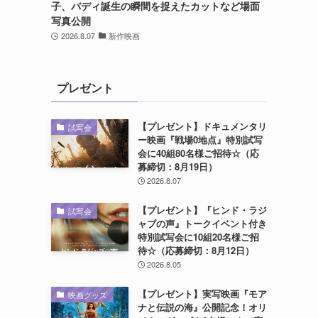
子、バディ誕生の瞬間を捉えたカットなど場面
写真公開
2026.8.07
新作映画
プレゼント
【プレゼント】ドキュメンタリ
試写会
ー映画『戦場0地点』特別試写
会に40組80名様ご招待☆（応
募締切：8月19日）
2026.8.07
【プレゼント】『ヒンド・ラジ
試写会
ャブの声』トークイベント付き
特別試写会に10組20名様ご招
待☆（応募締切：8月12日）
2026.8.05
【プレゼント】実写映画『モア
映画グッズ
ナと伝説の海』公開記念！オリ