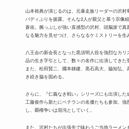
山本裕典が演じるのは、元暴走族リーダーの沢村
バディぶりを披露。そんな2人が親父と慕う宗像
蒼佑。腕っぷしが強い直感型の沢村、頭脳派で真
なる魅力を見せつけ、さらなるケミストリーを生
八王会の新会長となった黒須明人役を強烈なカリ
品の生き字引として、数々の名作に出演してきた
また、松田賢二、國本鍾建、黒石高大、脇知弘、
き続き脇を固める。
さらに、『仁義なき戦い』シリーズにも出演した
工藤俊作ら新たにベテランの名優たちも参加。強
し、覇権争いは混沌としていく。
また、沢村たちが出張先で味わうご当地ラーメン