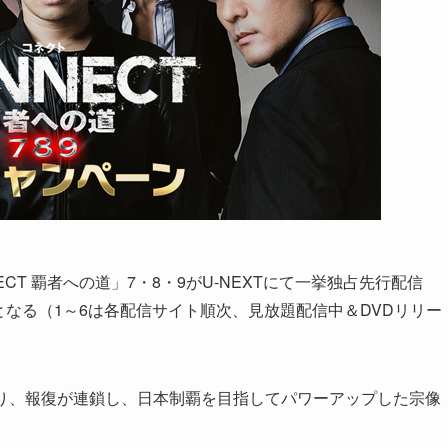
CT 覇者への道」7・8・9がU-NEXTにて一挙独占先行配信
スとなる（1～6は各配信サイト順次、見放題配信中＆DVDリリー
切り、報復が連鎖し、日本制覇を目指してパワーアップした宗像