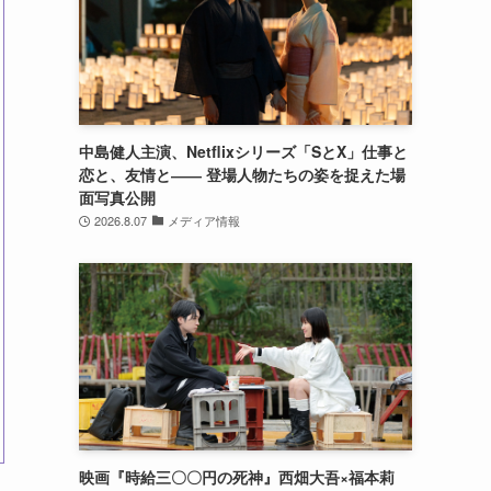
中島健人主演、Netflixシリーズ「SとX」仕事と
恋と、友情と―― 登場人物たちの姿を捉えた場
面写真公開
2026.8.07
メディア情報
映画『時給三〇〇円の死神』西畑大吾×福本莉