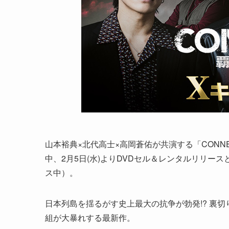
山本裕典×北代高士×高岡蒼佑が共演する「CONNE
中、2月5日(水)よりDVDセル＆レンタルリリー
ス中）。
日本列島を揺るがす史上最大の抗争が勃発!? 裏
組が大暴れする最新作。