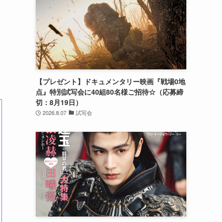
【プレゼント】ドキュメンタリー映画『戦場0地
点』特別試写会に40組80名様ご招待☆（応募締
切：8月19日）
2026.8.07
試写会