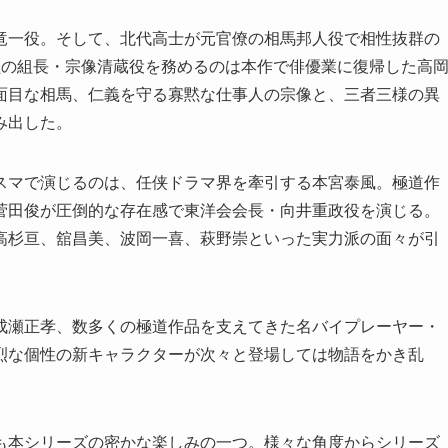
竜一役。そして、北代高士が元官僚の相馬邦人役で相性抜群の
組の組長・宗像清蔵役を務めるのは本作で俳優業に復帰した高
面目な相馬、仁義を守る寡黙な仕事人の宗像と、三者三様の異
み出した。
スマで演じるのは、任侠ドラマ界を牽引する本宮泰風。極道作
菅田俊が圧倒的な存在感で東洋会会長・向井重政役を演じる。
高杉亘、舘昌美、波岡一喜、萩野崇といった実力派の面々が引
成瀬正孝、数多くの極道作品を支えてきた名バイプレーヤー・
烈な個性の新キャラクターが次々と登場しては物語をかき乱
も本シリーズの密かな楽しみの一つ。様々な角度からシリーズ