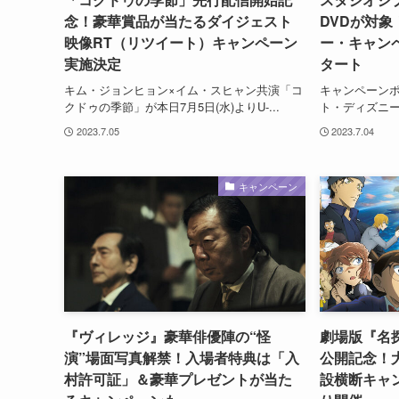
念！豪華賞品が当たるダイジェスト
DVDが対象
映像RT（リツイート）キャンペーン
ー・キャンペ
実施決定
タート
キム・ジョンヒョン×イム・スヒャン共演「コ
キャンペーンポスター
クドゥの季節」が本日7月5日(水)よりU-...
ト・ディズニー・
2023.7.05
2023.7.04
キャンペーン
『ヴィレッジ』豪華俳優陣の“怪
劇場版『名
演”場面写真解禁！入場者特典は「入
公開記念！
村許可証」＆豪華プレゼントが当た
設横断キャン