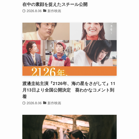
在中の素顔を捉えたスチール公開
2026.8.06
新作映画
渡邊圭祐主演『2126年、海の星をさがして』11
月13日より全国公開決定 葵わかなコメント到
着
2026.8.06
新作映画