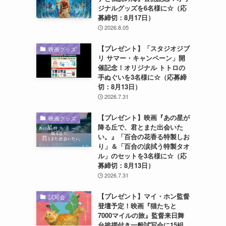
ジナルグッズを6名様に☆（応
募締切：8月17日）
2026.8.05
【プレゼント】「スタジオジブ
映画グッズ
リ サマー・キャンペーン」開
催記念！オリジナル トトロの
手ぬぐいを3名様に☆（応募締
切：8月13日）
2026.7.31
【プレゼント】映画『あの星が
映画グッズ
降る丘で、君とまた出会いた
い。』「百合の花香る特製しお
り」＆「百合の涙拭う特製タオ
ル」のセットを3名様に☆（応
募締切：8月13日）
2026.7.31
【プレゼント】マイ・ホン監督
試写会
登壇予定！映画『猫たちと
7000マイルの旅』監督来日舞
台挨拶付き一般試写会に15組