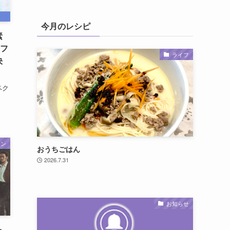
今月のレシピ
素
 フ
ライフ
決
ペク
ーン
おうちごはん
2026.7.31
お知らせ
ャ