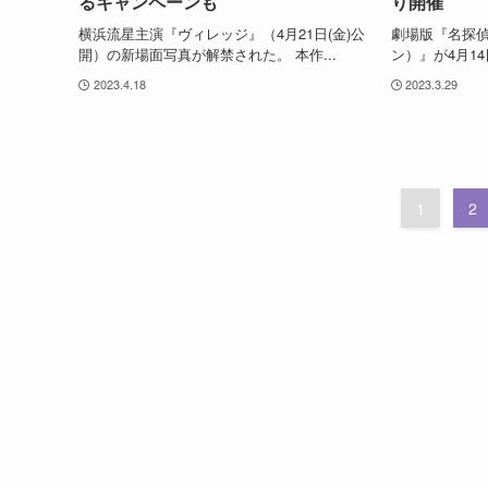
るキャンペーンも
り開催
横浜流星主演『ヴィレッジ』（4月21日(金)公
劇場版『名探偵
開）の新場面写真が解禁された。 本作...
ン）』が4月14
2023.4.18
2023.3.29
1
2