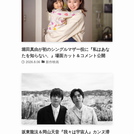
堀田真由が初のシングルマザー役に『私はあな
たを知らない、』場面カット＆コメント公開
2026.8.06
新作映画
坂東龍汰＆岡山天音『我々は宇宙人』カンヌ滞