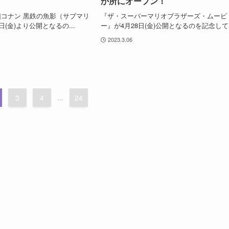
か所にオープン！
コナン 黒鉄の魚影（サブマリ
『ザ・スーパーマリオブラザーズ・ムービ
日(金)より公開となるの...
ー』が4月28日(金)公開となるのを記念して.
2023.3.06
3
4
...
24