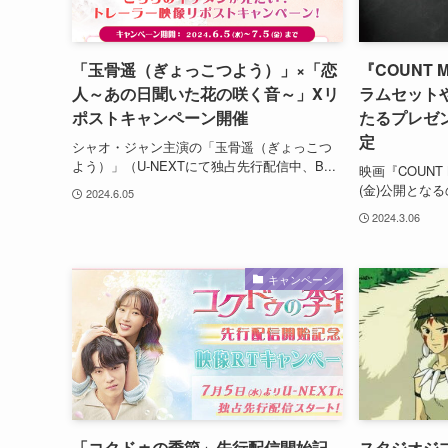
「玉骨遥（ぎょっこつよう）」×「恋
『COUNT 
人～あの日聞いた花の咲く音～」Xリ
ラムセット
ポストキャンペーン開催
たるプレゼ
定
シャオ・ジャン主演の「玉骨遥（ぎょっこつ
よう）」（U-NEXTにて独占先行配信中、B...
映画『COUNT 
(金)公開となる
2024.6.05
2024.3.06
キャンペーン
「コクドゥの季節」先行配信開始記
スタジオジ