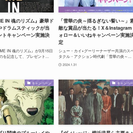
ME IN 魂のリズム』豪華ド
「雪華の炎～揺るぎない誓い～」
やドラムスティックが当
敵な賞品が当たる！X＆Instagram
ントキャンペーン実施決
ォロー＆いいねキャンペーン実施
定
ME IN 魂のリズム』が3月15日
シュー・カイ×グーリーナーザー共演のス
のを記念して、プレゼント...
タクル・アクション時代劇「雪華の炎～...
2024.1.31
キャンペーン
キャンペ
ブリ関連のブルーレイや
『ヴィレッジ』横浜流星ら主要キ