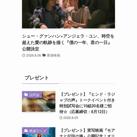
シュー・グァンハン×アンジェラ・ユン、時空を
超えた愛の軌跡を描く『僕の一年、君の一日』
公開決定
2026.8.06
香港映画
プレゼント
【プレゼント】『ヒンド・ラジ
試写会
ャブの声』トークイベント付き
特別試写会に10組20名様ご招
待☆（応募締切：8月12日）
2026.8.05
【プレゼント】実写映画『モア
映画グッズ
ナと伝説の海』公開記念！オリ