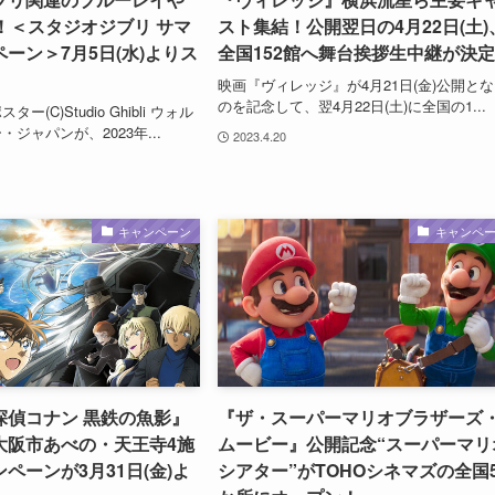
！＜スタジオジブリ サマ
スト集結！公開翌日の4月22日(土)
ーン＞7月5日(水)よりス
全国152館へ舞台挨拶生中継が決
映画『ヴィレッジ』が4月21日(金)公開と
のを記念して、翌4月22日(土)に全国の1...
(C)Studio Ghibli ウォル
ジャパンが、2023年...
2023.4.20
キャンペーン
キャンペ
探偵コナン 黒鉄の魚影』
『ザ・スーパーマリオブラザーズ
大阪市あべの・天王寺4施
ムービー』公開記念“スーパーマリ
ペーンが3月31日(金)よ
シアター”がTOHOシネマズの全国