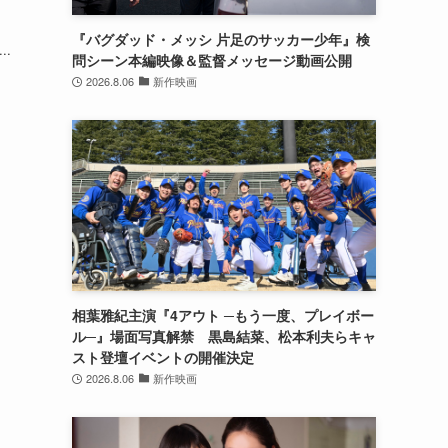
『バグダッド・メッシ 片足のサッカー少年』検
..
問シーン本編映像＆監督メッセージ動画公開
2026.8.06
新作映画
相葉雅紀主演『4アウト ─もう一度、プレイボー
ル─』場面写真解禁 黒島結菜、松本利夫らキャ
スト登壇イベントの開催決定
2026.8.06
新作映画