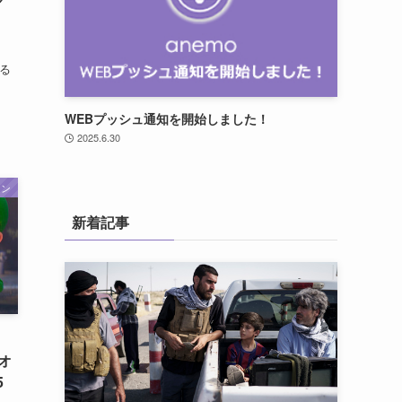
、
定
なる
WEBプッシュ通知を開始しました！
2025.6.30
ーン
新着記事
・
オ
5