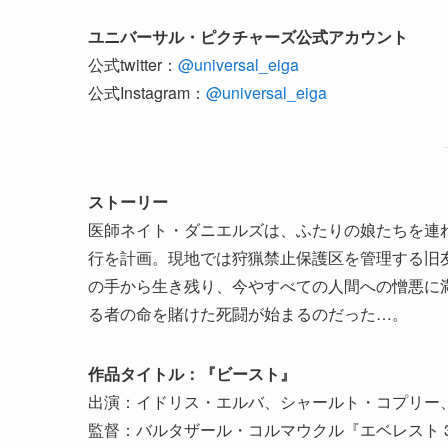
ユニバーサル・ピクチャーズ公式アカウント
公式twitter：
@universal_eiga
公式Instagram：
@universal_eiga
ストーリー
医師ネイト・ダニエルズは、ふたりの娘たちを連
行を計画。現地では狩猟禁止保護区を管理する旧
の手から生き残り、今やすべての人間への憎悪に
る者の命を賭けた死闘が始まるのだった…。
作品タイトル：『ビースト』
出演：イドリス・エルバ、シャールト・コプリー
監督：バルタザール・コルマウクル『エベレスト 