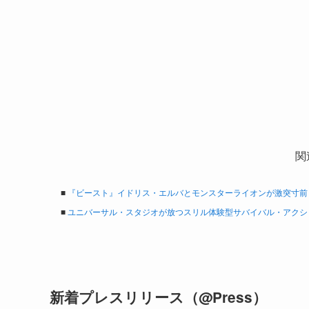
関
■
『ビースト』イドリス・エルバとモンスターライオンが激突寸前
■
ユニバーサル・スタジオが放つスリル体験型サバイバル・アクショ
新着プレスリリース（@Press）