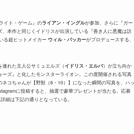
ライト・ゲーム』の
ライアン・イングル
が参加、さらに『ガー
ズ、本作と同じくイドリスが出演している『善き人に悪魔は訪
ている超ヒットメイカー
ウィル・パッカー
がプロデュースする、
を連れた主人公サミュエルズ（
イドリス・エルバ
）が立ち向か
ョーズ』と化したモンスターライオン。この度開催される写真
ネコちゃんが【野獣（8・10）】になった瞬間の写真を、ハ
かInstagramに投稿すると、抽選で豪華プレゼントが当たる。応募
59まで。詳細は下記の通りとなっている。