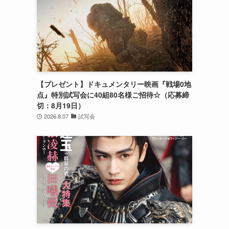
【プレゼント】ドキュメンタリー映画『戦場0地
点』特別試写会に40組80名様ご招待☆（応募締
切：8月19日）
2026.8.07
試写会