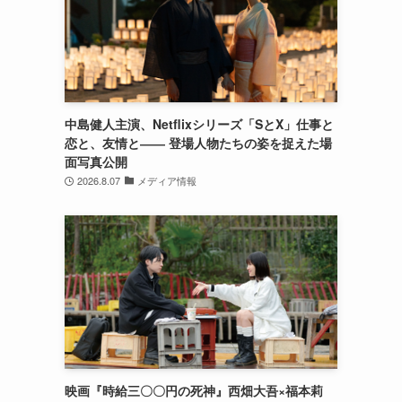
中島健人主演、Netflixシリーズ「SとX」仕事と
恋と、友情と―― 登場人物たちの姿を捉えた場
面写真公開
2026.8.07
メディア情報
映画『時給三〇〇円の死神』西畑大吾×福本莉