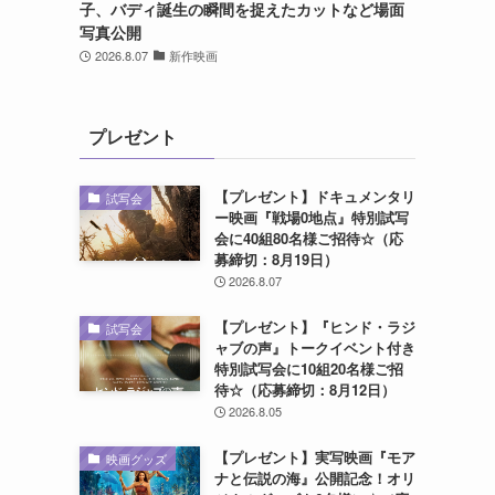
子、バディ誕生の瞬間を捉えたカットなど場面
写真公開
2026.8.07
新作映画
プレゼント
【プレゼント】ドキュメンタリ
試写会
ー映画『戦場0地点』特別試写
会に40組80名様ご招待☆（応
募締切：8月19日）
2026.8.07
【プレゼント】『ヒンド・ラジ
試写会
ャブの声』トークイベント付き
特別試写会に10組20名様ご招
待☆（応募締切：8月12日）
2026.8.05
【プレゼント】実写映画『モア
映画グッズ
ナと伝説の海』公開記念！オリ