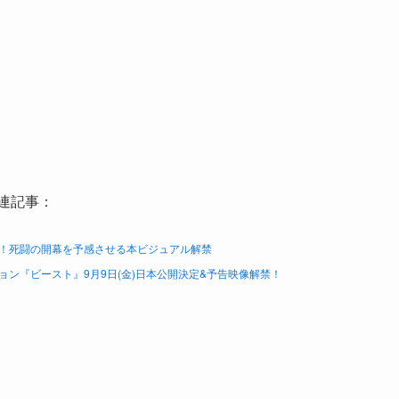
連記事：
！死闘の開幕を予感させる本ビジュアル解禁
ン『ビースト』9月9日(金)日本公開決定&予告映像解禁！