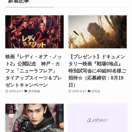
新着記事
映画『レディ・オア・ノッ
【プレゼント】ドキュメン
ト2』公開記念 神戸・カ
タリー映画『戦場0地点』
フェ「ニューラフレア」
特別試写会に40組80名様ご
タイアップスイーツ＆プレ
招待☆（応募締切：8月19
ゼントキャンペーン
日）
2026.8.07
新作映画
2026.8.07
試写会