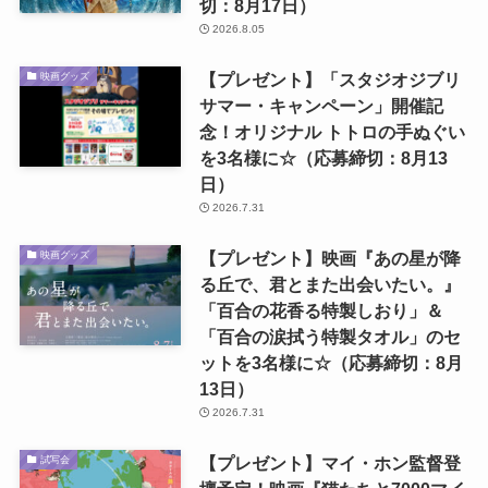
切：8月17日）
2026.8.05
【プレゼント】「スタジオジブリ
映画グッズ
サマー・キャンペーン」開催記
念！オリジナル トトロの手ぬぐい
を3名様に☆（応募締切：8月13
日）
2026.7.31
【プレゼント】映画『あの星が降
映画グッズ
る丘で、君とまた出会いたい。』
「百合の花香る特製しおり」＆
「百合の涙拭う特製タオル」のセ
ットを3名様に☆（応募締切：8月
13日）
2026.7.31
【プレゼント】マイ・ホン監督登
試写会