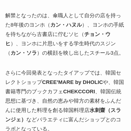
解禁となったのは、傘職人として自分の店を持っ
た8年後のヨンホ（
カン・ハヌル
）、ヨンホの手紙
を待ちながら古書店に佇むソヒ（
チョン・ウ
ヒ
）、ヨンホに片思いをする学生時代のスジン
（
カン・ソラ
）の横顔を映し出したスチール3点。
さらに今回発表となったタイアップでは、韓国セ
レクトショップ
CREE’MARE by DHOLIC
や、韓国
書籍専門のブックカフェ
CHEKCCORI
、韓国伝統
思想に基づき、自然の恵みや韓方の素材をふんだ
んに使用した料理を創る韓国料理店
水刺齋（スラ
ンジェ）
などバラエティに富んだショップとのコ
ラボとなっている。