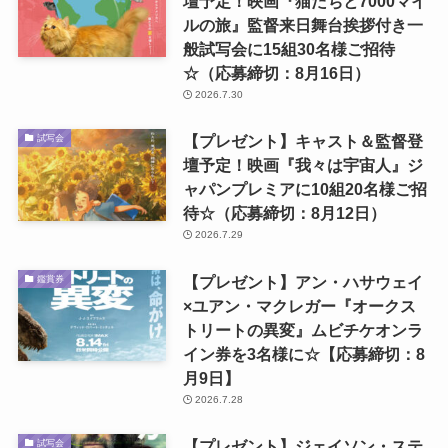
壇予定！映画『猫たちと7000マイ
ルの旅』監督来日舞台挨拶付き一
般試写会に15組30名様ご招待
☆（応募締切：8月16日）
2026.7.30
【プレゼント】キャスト＆監督登
試写会
壇予定！映画『我々は宇宙人』ジ
ャパンプレミアに10組20名様ご招
待☆（応募締切：8月12日）
2026.7.29
【プレゼント】アン・ハサウェイ
鑑賞券
×ユアン・マクレガー『オークス
トリートの異変』ムビチケオンラ
イン券を3名様に☆【応募締切：8
月9日】
2026.7.28
【プレゼント】ジェイソン・ステ
試写会