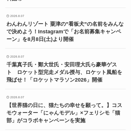
2026.8.07
わんわんリゾート 粟津の”看板犬”の名前をみんな
で決めよう！Instagramで「お名前募集キャンペ
ーン」を8月8日(土)より開催
2026.8.07
千葉真子氏・鄭大世氏・安田理大氏ら豪華ゲス
ト ロケット型完走メダル授与、ロケット風船を
飛ばせ！「ロケットマラソン2026」開催
2026.8.07
【世界猫の日に、猫たちの幸せを願って。】コス
モウォーター「にゃんモデル」×フェリシモ「猫
部」がコラボキャンペーンを実施