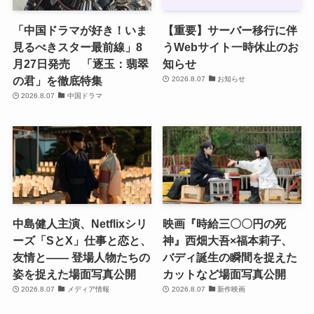
「中国ドラマが好き！いま
【重要】サーバー移行に伴
見るべきスター最前線」8
うWebサイト一時休止のお
月27日発売 「逐玉：翡翠
知らせ
の君」を徹底特集
2026.8.07
お知らせ
2026.8.07
中国ドラマ
中島健人主演、Netflixシリ
映画『時給三〇〇円の死
ーズ「SとX」仕事と恋と、
神』西畑大吾×福本莉子、
友情と―― 登場人物たちの
バディ誕生の瞬間を捉えた
姿を捉えた場面写真公開
カットなど場面写真公開
2026.8.07
メディア情報
2026.8.07
新作映画