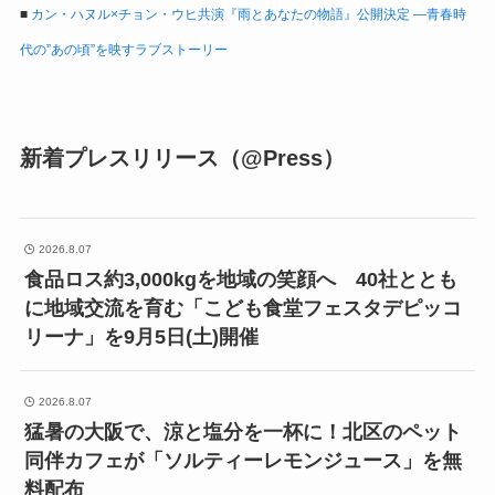
■
カン・ハヌル×チョン・ウヒ共演『雨とあなたの物語』公開決定 ―青春時
代の”あの頃”を映すラブストーリー
新着プレスリリース（@Press）
2026.8.07
食品ロス約3,000kgを地域の笑顔へ 40社ととも
に地域交流を育む「こども食堂フェスタデピッコ
リーナ」を9月5日(土)開催
2026.8.07
猛暑の大阪で、涼と塩分を一杯に！北区のペット
同伴カフェが「ソルティーレモンジュース」を無
料配布