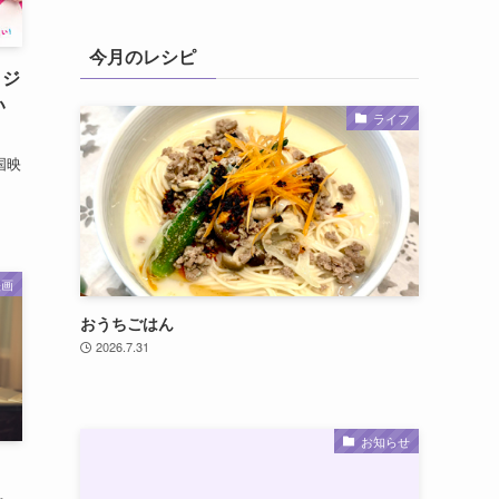
今月のレシピ
・ジ
い
ライフ
国映
映画
おうちごはん
2026.7.31
お知らせ
＆