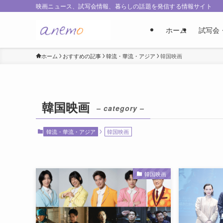
映画ニュース、試写会情報、暮らしの話題を発信する情報サイト
ホーム
試写会
ホーム
おすすめの記事
韓流・華流・アジア
韓国映画
韓国映画
– category –
韓流・華流・アジア
韓国映画
韓国映画