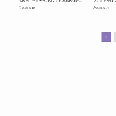
る映画『サヨナラの引力』の本編映像が...
プレミアが6月3
2026.6.19
2026.6.04
1