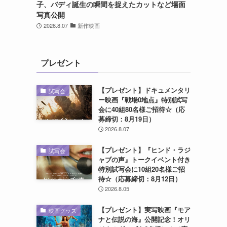
子、バディ誕生の瞬間を捉えたカットなど場面
写真公開
2026.8.07
新作映画
プレゼント
【プレゼント】ドキュメンタリ
試写会
ー映画『戦場0地点』特別試写
会に40組80名様ご招待☆（応
募締切：8月19日）
2026.8.07
【プレゼント】『ヒンド・ラジ
試写会
ャブの声』トークイベント付き
特別試写会に10組20名様ご招
待☆（応募締切：8月12日）
2026.8.05
【プレゼント】実写映画『モア
映画グッズ
ナと伝説の海』公開記念！オリ