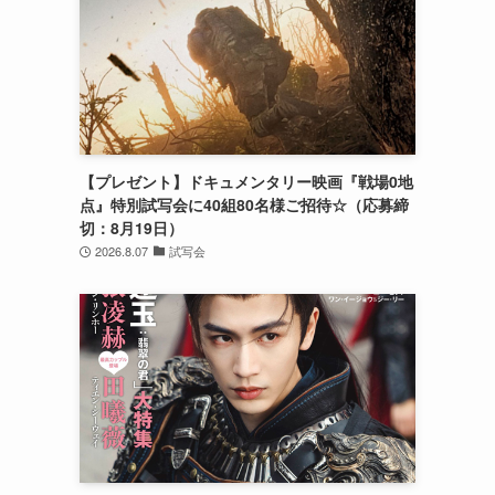
【プレゼント】ドキュメンタリー映画『戦場0地
点』特別試写会に40組80名様ご招待☆（応募締
切：8月19日）
2026.8.07
試写会