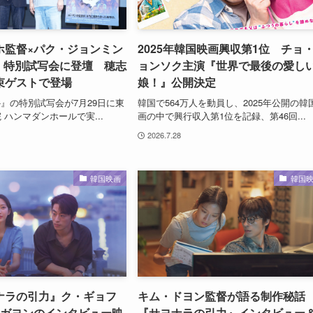
ホ監督×パク・ジョンミン
2025年韓国映画興収第1位 チョ
-』特別試写会に登壇 穂志
ョンソク主演『世界で最後の愛し
束ゲストで登場
娘！』公開決定
-』の特別試写会が7月29日に東
韓国で564万人を動員し、2025年公開の韓
 ハンマダンホールで実...
画の中で興行収入第1位を記録、第46回...
2026.7.28
韓国映画
韓国
ナラの引力』ク・ギョフ
キム・ドヨン監督が語る制作秘話
・ガヨンのインタビュー映
『サヨナラの引力』インタビュー