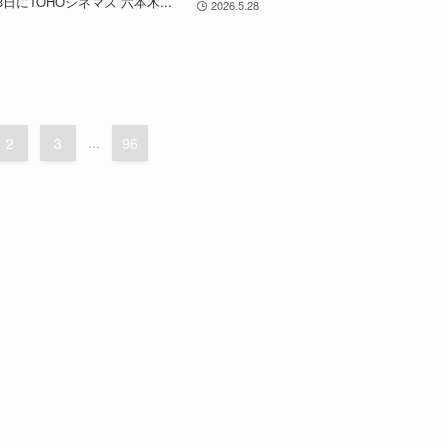
日にTOHOシネマズ 六本木...
2026.5.28
2
3
...
96