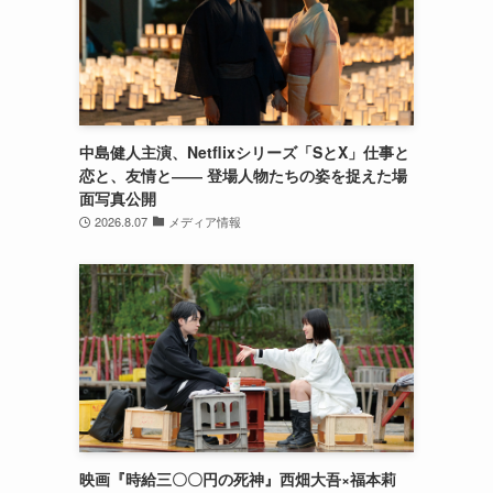
中島健人主演、Netflixシリーズ「SとX」仕事と
恋と、友情と―― 登場人物たちの姿を捉えた場
面写真公開
2026.8.07
メディア情報
映画『時給三〇〇円の死神』西畑大吾×福本莉