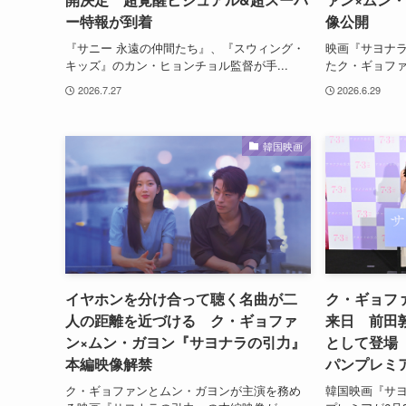
ー特報が到着
像公開
『サニー 永遠の仲間たち』、『スウィング・
映画『サヨナ
キッズ』のカン・ヒョンチョル監督が手...
たク・ギョファ
2026.7.27
2026.6.29
韓国映画
イヤホンを分け合って聴く名曲が二
ク・ギョフ
人の距離を近づける ク・ギョファ
来日 前田
ン×ムン・ガヨン『サヨナラの引力』
として登場
本編映像解禁
パンプレミ
ク・ギョファンとムン・ガヨンが主演を務め
韓国映画『サ