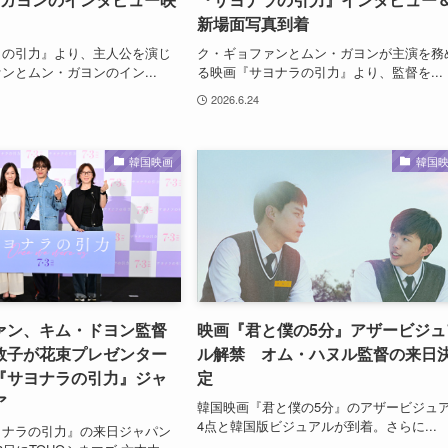
新場面写真到着
ラの引力』より、主人公を演じ
ク・ギョファンとムン・ガヨンが主演を務
ンとムン・ガヨンのイン...
る映画『サヨナラの引力』より、監督を...
2026.6.24
韓国映画
韓国
ァン、キム・ドヨン監督
映画『君と僕の5分』アザービジュ
敦子が花束プレゼンター
ル解禁 オム・ハヌル監督の来日
『サヨナラの引力』ジャ
定
ア
韓国映画『君と僕の5分』のアザービジュ
4点と韓国版ビジュアルが到着。さらに...
ヨナラの引力』の来日ジャパン