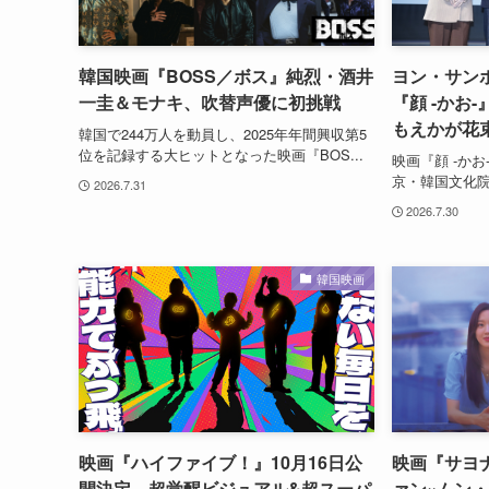
韓国映画『BOSS／ボス』純烈・酒井
ヨン・サン
一圭＆モナキ、吹替声優に初挑戦
『顔 -かお
もえかが花
韓国で244万人を動員し、2025年年間興収第5
位を記録する大ヒットとなった映画『BOS...
映画『顔 -かお
京・韓国文化院
2026.7.31
2026.7.30
韓国映画
映画『ハイファイブ！』10月16日公
映画『サヨ
開決定 超覚醒ビジュアル&超スーパ
ァン×ムン