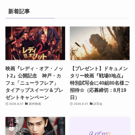
新着記事
映画『レディ・オア・ノッ
【プレゼント】ドキュメン
ト2』公開記念 神戸・カ
タリー映画『戦場0地点』
フェ「ニューラフレア」
特別試写会に40組80名様ご
タイアップスイーツ＆プレ
招待☆（応募締切：8月19
ゼントキャンペーン
日）
2026.8.07
新作映画
2026.8.07
試写会