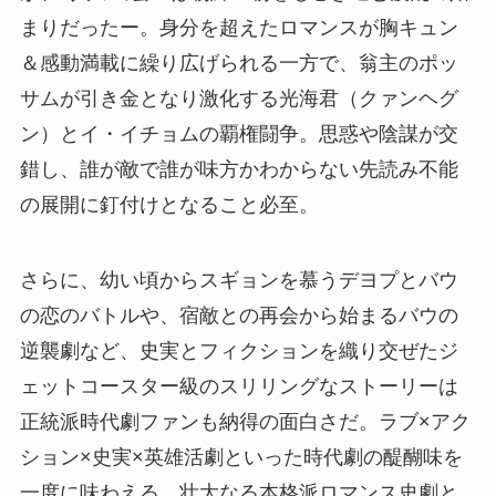
まりだったー。身分を超えたロマンスが胸キュン
＆感動満載に繰り広げられる一方で、翁主のポッ
サムが引き金となり激化する光海君（クァンヘグ
ン）とイ・イチョムの覇権闘争。思惑や陰謀が交
錯し、誰が敵で誰が味方かわからない先読み不能
の展開に釘付けとなること必至。
さらに、幼い頃からスギョンを慕うデヨプとバウ
の恋のバトルや、宿敵との再会から始まるバウの
逆襲劇など、史実とフィクションを織り交ぜたジ
ェットコースター級のスリリングなストーリーは
正統派時代劇ファンも納得の面白さだ。ラブ×アク
ション×史実×英雄活劇といった時代劇の醍醐味を
一度に味わえる、壮大なる本格派ロマンス史劇と