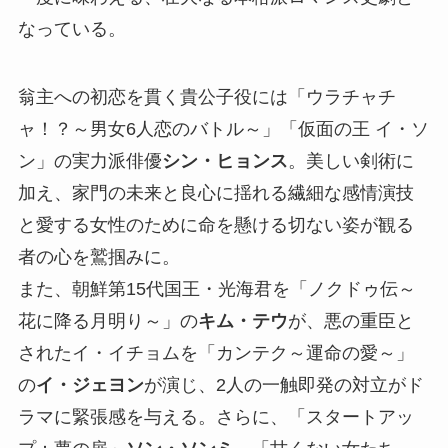
なっている。
翁主への初恋を貫く貴公子役には「ウラチャチ
ャ！？～男女6人恋のバトル～」「仮面の王 イ・ソ
ン」の実力派俳優
シン・ヒョンス
。美しい剣術に
加え、家門の未来と良心に揺れる繊細な感情演技
と愛する女性のために命を懸ける切ない姿が観る
者の心を鷲掴みに。
また、朝鮮第15代国王・光海君を「ノクドゥ伝～
花に降る月明り～」の
キム・テウ
が、悪の重臣と
されたイ・イチョムを「カンテク～運命の愛～」
の
イ・ジェヨン
が演じ、2人の一触即発の対立がド
ラマに緊張感を与える。さらに、「スタートアッ