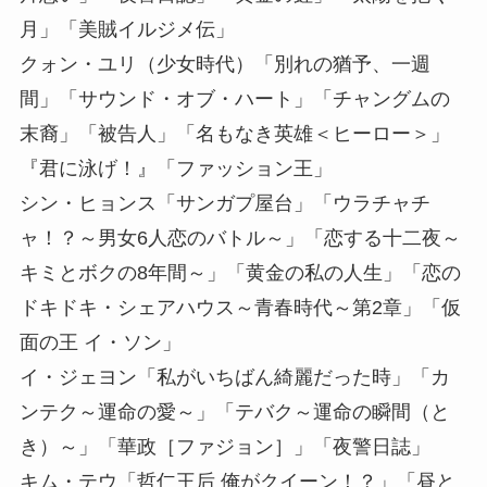
月」「美賊イルジメ伝」
クォン・ユリ（少女時代）「別れの猶予、一週
間」「サウンド・オブ・ハート」「チャングムの
末裔」「被告人」「名もなき英雄＜ヒーロー＞」
『君に泳げ！』「ファッション王」
シン・ヒョンス「サンガプ屋台」「ウラチャチ
ャ！？～男女6人恋のバトル～」「恋する十二夜～
キミとボクの8年間～」「黄金の私の人生」「恋の
ドキドキ・シェアハウス～青春時代～第2章」「仮
面の王 イ・ソン」
イ・ジェヨン「私がいちばん綺麗だった時」「カ
ンテク～運命の愛～」「テバク～運命の瞬間（と
き）～」「華政［ファジョン］」「夜警日誌」
キム・テウ「哲仁王后 俺がクイーン！？」「昼と