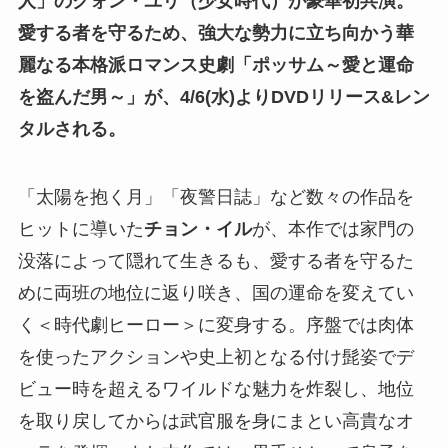
人」のクォン・ユリ（少女時代）が豪華初共演。
愛する者を守るため、強大な勢力に立ち向かう華
麗なる本格派ロマンス史劇「ポッサム～愛と運命
を盗んだ男～」が、4/6(水)よりDVDリリース&レン
タルされる。
「太陽を抱く月」「夜警日誌」など数々の作品を
ヒットに導いた
チョン・イル
が、本作では家門の
没落によって隠れて生きるも、愛する者を守るた
めに両班の地位に返り咲き、国の運命を変えてい
く＜時代劇ヒーロー＞に変身する。序盤では肉体
を使ったアクションや史上初となる付け髭姿でデ
ビュー時を超えるワイルドな魅力を炸裂し、地位
を取り戻してからは武官服を身にまとい高貴なオ