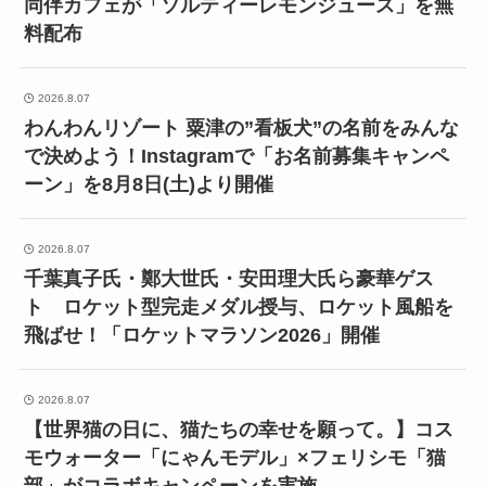
同伴カフェが「ソルティーレモンジュース」を無
料配布
2026.8.07
わんわんリゾート 粟津の”看板犬”の名前をみんな
で決めよう！Instagramで「お名前募集キャンペ
ーン」を8月8日(土)より開催
2026.8.07
千葉真子氏・鄭大世氏・安田理大氏ら豪華ゲス
ト ロケット型完走メダル授与、ロケット風船を
飛ばせ！「ロケットマラソン2026」開催
2026.8.07
【世界猫の日に、猫たちの幸せを願って。】コス
モウォーター「にゃんモデル」×フェリシモ「猫
部」がコラボキャンペーンを実施