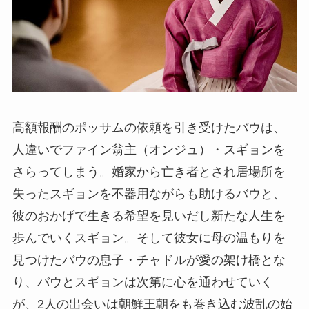
高額報酬のポッサムの依頼を引き受けたバウは、
人違いでファイン翁主（オンジュ）・スギョンを
さらってしまう。婚家から亡き者とされ居場所を
失ったスギョンを不器用ながらも助けるバウと、
彼のおかげで生きる希望を見いだし新たな人生を
歩んでいくスギョン。そして彼女に母の温もりを
見つけたバウの息子・チャドルが愛の架け橋とな
り、バウとスギョンは次第に心を通わせていく
が、2人の出会いは朝鮮王朝をも巻き込む波乱の始