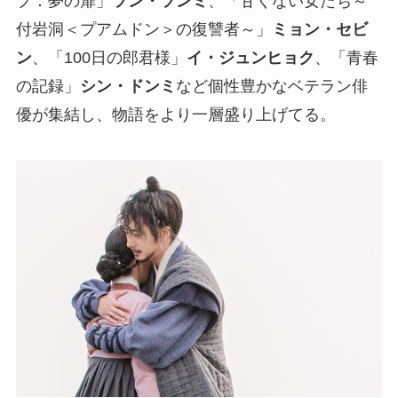
プ：夢の扉」
ソン・ソンミ
、「甘くない女たち～
付岩洞＜プアムドン＞の復讐者～」
ミョン・セビ
ン
、「100日の郎君様」
イ・ジュンヒョク
、「青春
の記録」
シン・ドンミ
など個性豊かなベテラン俳
優が集結し、物語をより一層盛り上げてる。