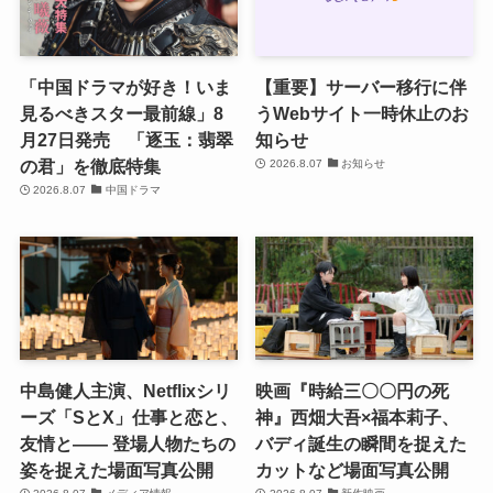
「中国ドラマが好き！いま
【重要】サーバー移行に伴
見るべきスター最前線」8
うWebサイト一時休止のお
月27日発売 「逐玉：翡翠
知らせ
の君」を徹底特集
2026.8.07
お知らせ
2026.8.07
中国ドラマ
中島健人主演、Netflixシリ
映画『時給三〇〇円の死
ーズ「SとX」仕事と恋と、
神』西畑大吾×福本莉子、
友情と―― 登場人物たちの
バディ誕生の瞬間を捉えた
姿を捉えた場面写真公開
カットなど場面写真公開