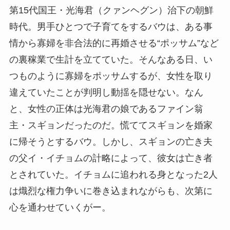
第15代国王・光海君（クァンヘグン）治下の朝鮮
時代。男手ひとつで子育てをするバウは、ある事
情から寡婦を非合法的に再婚させる“ポッサム”など
の裏稼業で生計を立てていた。そんなある日、い
つものように寡婦をポッサムするが、女性を取り
違えていたことが判明し動揺を隠せない。なん
と、女性の正体は光海君の娘であるファイン翁
主・スギョンだったのだ。慌ててスギョンを婚家
に帰そうとするバウ。しかし、スギョンの亡き夫
の父イ・イチョムの計略によって、彼女は亡き者
とされていた。イチョムに追われる身となった2人
は熾烈な権力争いに巻き込まれながらも、次第に
心を通わせていくがー。