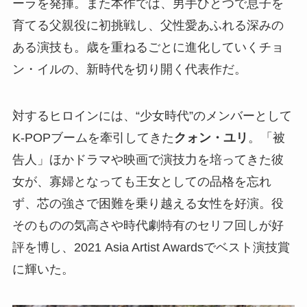
ーラを発揮。また本作では、男手ひとつで息子を
育てる父親役に初挑戦し、父性愛あふれる深みの
ある演技も。歳を重ねるごとに進化していくチョ
ン・イルの、新時代を切り開く代表作だ。
対するヒロインには、“少女時代”のメンバーとして
K-POPブームを牽引してきた
クォン・ユリ
。「被
告人」ほかドラマや映画で演技力を培ってきた彼
女が、寡婦となっても王女としての品格を忘れ
ず、芯の強さで困難を乗り越える女性を好演。役
そのものの気高さや時代劇特有のセリフ回しが好
評を博し、2021 Asia Artist Awardsでベスト演技賞
に輝いた。