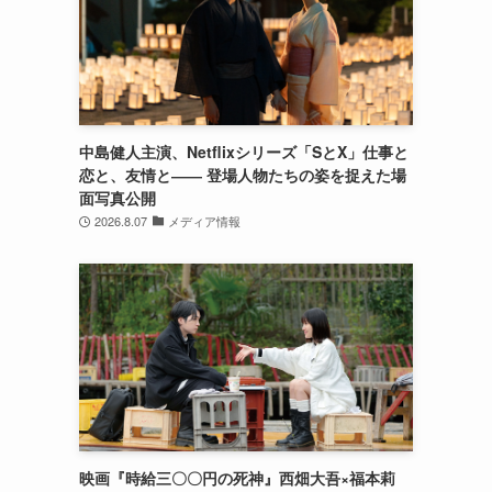
中島健人主演、Netflixシリーズ「SとX」仕事と
恋と、友情と―― 登場人物たちの姿を捉えた場
面写真公開
2026.8.07
メディア情報
も
映画『時給三〇〇円の死神』西畑大吾×福本莉