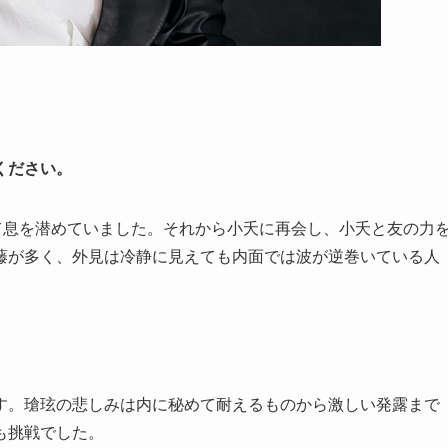
ください。
て息を潜めていました。それから小夭に再会し、小夭と友の力
藤が多く、外見は冷静に見えても内面では波が逆巻いている人
す。瑲玹の悲しみは内に秘めて耐えるものから激しい発露まで
も挑戦でした。