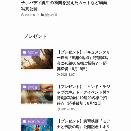
子、バディ誕生の瞬間を捉えたカットなど場面
写真公開
2026.8.07
新作映画
プレゼント
【プレゼント】ドキュメンタリ
試写会
ー映画『戦場0地点』特別試写
会に40組80名様ご招待☆（応
募締切：8月19日）
2026.8.07
【プレゼント】『ヒンド・ラジ
試写会
ャブの声』トークイベント付き
特別試写会に10組20名様ご招
待☆（応募締切：8月12日）
2026.8.05
【プレゼント】実写映画『モア
映画グッズ
ナと伝説の海』公開記念！オリ