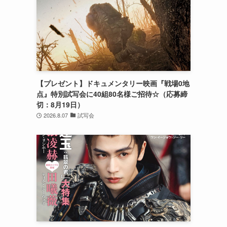
た
は
【プレゼント】ドキュメンタリー映画『戦場0地
点』特別試写会に40組80名様ご招待☆（応募締
切：8月19日）
2026.8.07
試写会