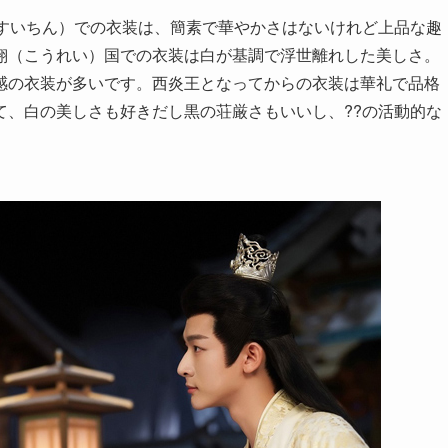
いすいちん）での衣装は、簡素で華やかさはないけれど上品な趣
翎（こうれい）国での衣装は白が基調で浮世離れした美しさ。
感の衣装が多いです。西炎王となってからの衣装は華礼で品格
て、白の美しさも好きだし黒の荘厳さもいいし、??の活動的な
。