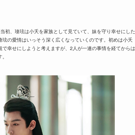
。当初、瑲玹は小夭を家族として見ていて、妹を守り幸せにし
瑲玹の愛情はいっそう深く広くなっていくのです。初めは小夭
観で幸せにしようと考えますが、2人が一連の事情を経てから
す。