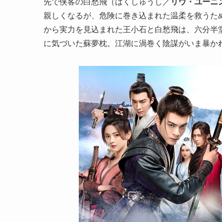
先で侠客の白愁飛（はくしゅうし／
リウ・ユーニ
親しくなるが、危険に巻き込まれた温柔を救うた
から実力を見込まれた王小石と白愁飛は、六分半
に気づいた蘇夢枕。江湖に渦巻く陰謀がいま暴か