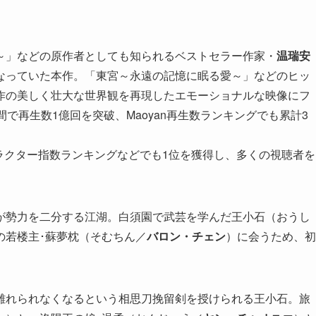
～」などの原作者としても知られるベストセラー作家・
温瑞安
なっていた本作。「東宮～永遠の記憶に眠る愛～」などのヒッ
作の美しく壮大な世界観を再現したエモーショナルな映像にフ
で再生数1億回を突破、Maoyan再生数ランキングでも累計3
ャラクター指数ランキングなどでも1位を獲得し、多くの視聴者を
が勢力を二分する江湖。白須園で武芸を学んだ王小石（おうし
の若楼主･蘇夢枕（そむちん／
バロン・チェン
）に会うため、初
離れられなくなるという相思刀挽留剣を授けられる王小石。旅