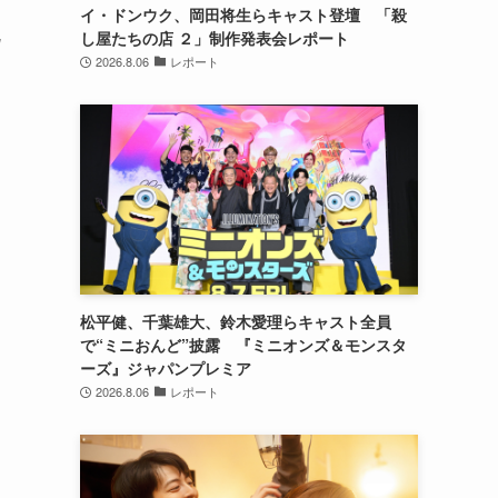
イ・ドンウク、岡田将生らキャスト登壇 「殺
枕
し屋たちの店 ２」制作発表会レポート
2026.8.06
レポート
松平健、千葉雄大、鈴木愛理らキャスト全員
で“ミニおんど”披露 『ミニオンズ＆モンスタ
ーズ』ジャパンプレミア
2026.8.06
レポート