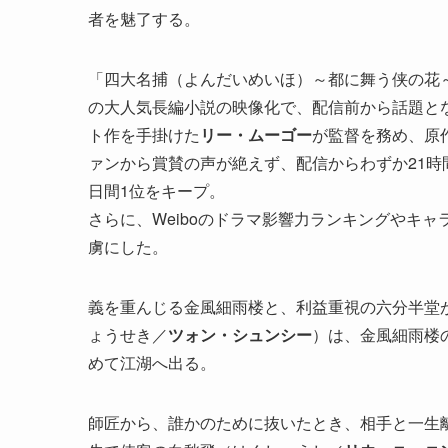
者を魅了する。
「四大名捕（よんだいめいほ）～都に舞う侠の花
の大人気長編小説の映像化で、配信前から話題と
ト作を手掛けた
リー・ムーゴー
が監督を務め、原
ァンから賞賛の声が絶えず、配信からわずか21時間
日間1位をキープ。
さらに、Weiboのドラマ影響力ランキングやキ
虜にした。
義を重んじる金風細雨楼と、利益重視の六分半堂
ょうせき／
ツォン・シュンシー
）は、金風細雨楼
めて江湖へ出る。
師匠から、誰かのために抜いたとき、相手と一生