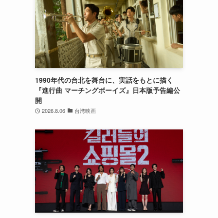
1990年代の台北を舞台に、実話をもとに描く
『進行曲 マーチングボーイズ』日本版予告編公
開
2026.8.06
台湾映画