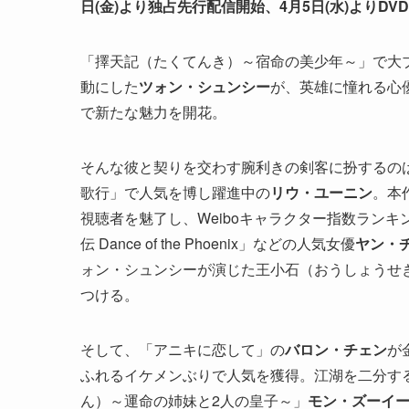
日(金)より独占先行配信開始、4月5日(水)よりD
「擇天記（たくてんき）～宿命の美少年～」で大
動にした
ツォン・シュンシー
が、英雄に憧れる心
で新たな魅力を開花。
そんな彼と契りを交わす腕利きの剣客に扮するの
歌行」で人気を博し躍進中の
リウ・ユーニン
。本
視聴者を魅了し、Weiboキャラクター指数ラン
伝 Dance of the Phoenix」などの人気女優
ヤン・
ォン・シュンシーが演じた王小石（おうしょうせ
つける。
そして、「アニキに恋して」の
バロン・チェン
が
ふれるイケメンぶりで人気を獲得。江湖を二分す
ん）～運命の姉妹と2人の皇子～」
モン・ズーイ