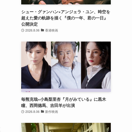
シュー・グァンハン×アンジェラ・ユン、時空を
超えた愛の軌跡を描く『僕の一年、君の一日』
公開決定
2026.8.06
香港映画
毎熊克哉×小島梨里杏『月がみている』に黒木
瞳、西岡德馬、吉田羊が出演
2026.8.06
新作映画
聴