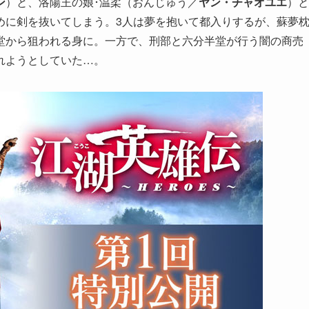
ン
）と、洛陽王の娘･温柔（おんじゅう／
ヤン・チャオユエ
）と
めに剣を抜いてしまう。3人は夢を抱いて都入りするが、蘇夢
堂から狙われる身に。一方で、刑部と六分半堂が行う闇の商売
れようとしていた…。