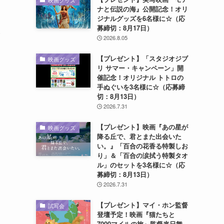
映画グッズ
ナと伝説の海』公開記念！オリ
ジナルグッズを6名様に☆（応
募締切：8月17日）
い
2026.8.05
【プレゼント】「スタジオジブ
映画グッズ
リ サマー・キャンペーン」開
催記念！オリジナル トトロの
手ぬぐいを3名様に☆（応募締
切：8月13日）
2026.7.31
【プレゼント】映画『あの星が
映画グッズ
降る丘で、君とまた出会いた
い。』「百合の花香る特製しお
り」＆「百合の涙拭う特製タオ
ル」のセットを3名様に☆（応
募締切：8月13日）
2026.7.31
【プレゼント】マイ・ホン監督
試写会
登壇予定！映画『猫たちと
7000マイルの旅』監督来日舞