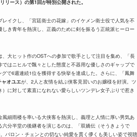
VDリリース）の第1回が特別公開された。
ブレイクし、「宮廷衛士の花嫁」のイケメン衛士役で人気を不
優しき青年を熱演し、正義のために剣を振るう正統派ヒーロー
は、大ヒット作のOSTへの参加で歌手として注目を集め、「長
作ではニヒルで飄々とした態度と不器用な優しさのギャップで
キングで6週連続1位を獲得する快挙を達成した。さらに、「鳳舞
チャオユエ
が、2人と友情を結ぶ侠客見習いのお嬢様を好演。ツ
き）に対して素直になれない愛らしいツンデレ女子ぶりで惹き
金風細雨楼を率いる大侠客を熱演し、義理と人情に厚い男気あ
る六分半堂の後継者を演じるのは、「双嬌伝（そうきょうで
ー
。バロン・チェンとの切ない純愛を貫く儚くも美しい姿で視