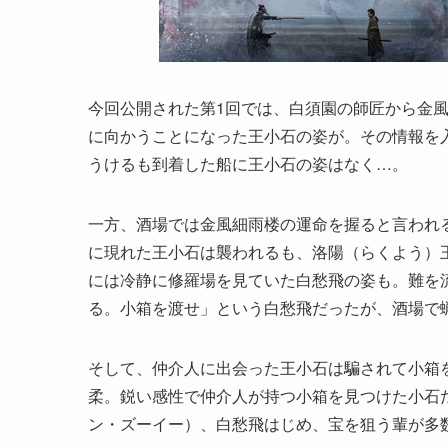
今回公開された第1回では、白須園の師匠から金
に向かうことになった王小石の姿が。その情報を
うけるも到着した船に王小石の姿はなく…。
一方、酒場では金風細雨楼の運命を握ると言われる
に現れた王小石は襲われるも、洛陽（らくよう）
には冷静に修羅場を見ていた白愁飛の姿も。難を
る。小箱を渡せ」という白愁飛だったが、酒場で
そして、仲介人に出会った王小石は騙されて小箱
柔。鋭い感性で仲介人が持つ小箱を見つけた小石
ン・ズーイー）、白愁飛はじめ、宝を狙う輩が多数