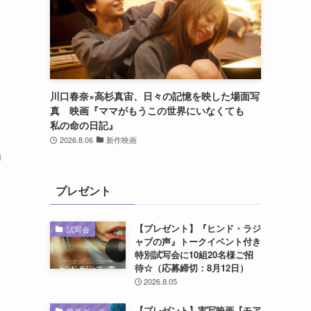
湖
川口春奈×高杉真宙、日々の記憶を映した場面写
真 映画『ママがもうこの世界にいなくても
私の命の日記』
2026.8.06
新作映画
場
プレゼント
【プレゼント】『ヒンド・ラジ
試写会
ャブの声』トークイベント付き
特別試写会に10組20名様ご招
待☆（応募締切：8月12日）
2026.8.05
【プレゼント】実写映画『モア