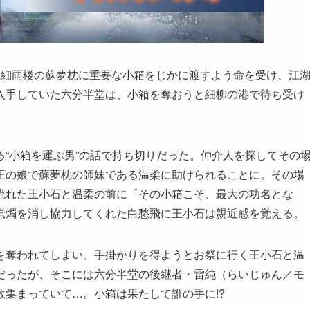
風細雨楼の蘇夢枕に重要な小箱をじかに渡すよう命を受け、江
入手していた六分半堂は、小箱を奪おうと細柳の港で待ち受け
“小箱を運ぶ男”の話で持ち切りだった。仲介人を探してその
王の娘で蘇夢枕の師妹である温柔に助けられることに。その場
流れた王小石と温柔の前に「その小箱こそ、最大の功名とな
蝋燭を消し協力してくれた白愁飛に王小石は親近感を覚える。
を奪われてしまい、手掛かりを得ようとお祭に行く王小石と温
だったが、そこには六分半堂の後継者・雷純（らいじゅん／モ
集まっていて…。小箱は果たして誰の手に!?