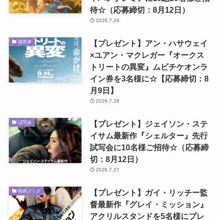
待☆（応募締切：8月12日）
2026.7.29
【プレゼント】アン・ハサウェイ
鑑賞券
×ユアン・マクレガー『オークス
トリートの異変』ムビチケオンラ
イン券を3名様に☆【応募締切：8
月9日】
2026.7.28
【プレゼント】ジェイソン・ステ
試写会
イサム最新作『シェルター』先行
試写会に10名様ご招待☆（応募締
切：8月12日）
2026.7.27
【プレゼント】ガイ・リッチー監
映画グッズ
督最新作『グレイ・ミッション』
アクリルスタンドを5名様にプレ