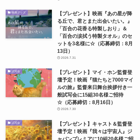
【プレゼント】映画『あの星が降
映画グッズ
る丘で、君とまた出会いたい。』
「百合の花香る特製しおり」＆
「百合の涙拭う特製タオル」のセ
ットを3名様に☆（応募締切：8月
13日）
2026.7.31
【プレゼント】マイ・ホン監督登
試写会
壇予定！映画『猫たちと7000マイ
ルの旅』監督来日舞台挨拶付き一
般試写会に15組30名様ご招待
☆（応募締切：8月16日）
2026.7.30
【プレゼント】キャスト＆監督登
試写会
壇予定！映画『我々は宇宙人』ジ
ャパンプレミアに10組20名様ご招