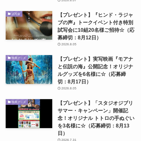
2026.8.07
【プレゼント】『ヒンド・ラジャ
試写会
ブの声』トークイベント付き特別
試写会に10組20名様ご招待☆（応
募締切：8月12日）
2026.8.05
【プレゼント】実写映画『モアナ
映画グッズ
と伝説の海』公開記念！オリジナ
ルグッズを6名様に☆（応募締
切：8月17日）
2026.8.05
【プレゼント】「スタジオジブリ
映画グッズ
サマー・キャンペーン」開催記
念！オリジナル トトロの手ぬぐい
を3名様に☆（応募締切：8月13
日）
2026.7.31