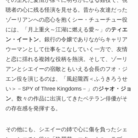
聴者の心に残る怪演を見せる。昔から友達だった
ゾーリアンへの恋心を抱くシー・チューチュー役
には、「月上重火～江湖に燃える愛～」の
ティエ
ン・イートン
。銀行の令嬢でありながらキャリア
ウーマンとして仕事をこなしていく一方で、友情
と恋に揺れる複雑な役柄を熱演。そして、ゾーリ
アンとシエイーの宿敵ともいえる会長のフオ・ジ
エン役を演じるのは、「風起隴西＜ふうきろうせ
い＞－SPY of Three Kingdoms－」の
ジャオ・ジョ
ン
。数々の作品に出演してきたベテラン俳優がそ
の存在感を発揮する。
その他にも、シエイーの姉で心に傷を負ったシェ