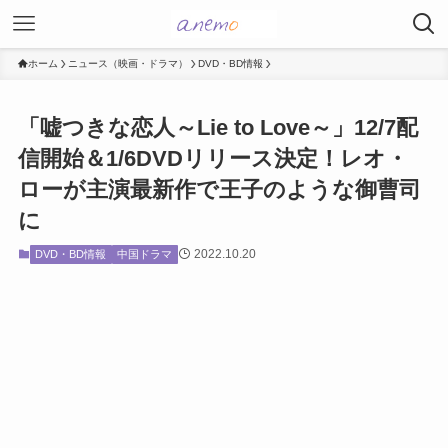
ホーム
ニュース（映画・ドラマ）
DVD・BD情報
「嘘つきな恋人～Lie to Love～」12/7配
信開始＆1/6DVDリリース決定！レオ・
ローが主演最新作で王子のような御曹司
に
2022.10.20
DVD・BD情報
中国ドラマ