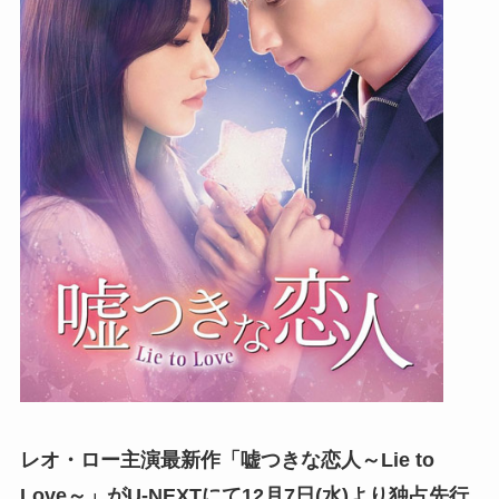
レオ・ロー主演最新作「嘘つきな恋人～Lie to
Love～」がU-NEXTにて12月7日(水)より独占先行