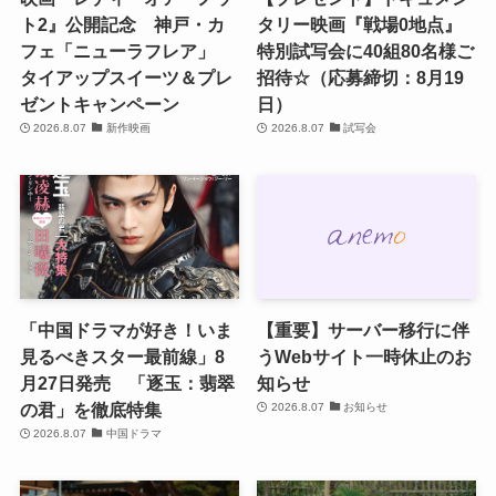
ト2』公開記念 神戸・カ
タリー映画『戦場0地点』
フェ「ニューラフレア」
特別試写会に40組80名様ご
タイアップスイーツ＆プレ
招待☆（応募締切：8月19
ゼントキャンペーン
日）
2026.8.07
新作映画
2026.8.07
試写会
「中国ドラマが好き！いま
【重要】サーバー移行に伴
見るべきスター最前線」8
うWebサイト一時休止のお
月27日発売 「逐玉：翡翠
知らせ
の君」を徹底特集
2026.8.07
お知らせ
2026.8.07
中国ドラマ