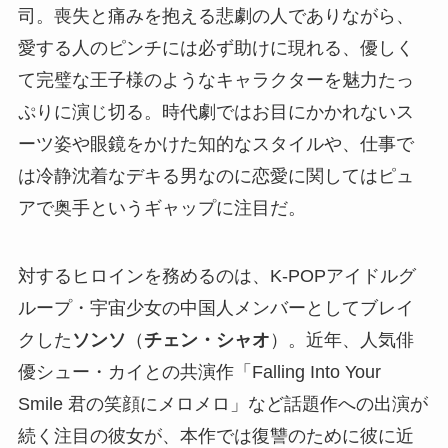
司。喪失と痛みを抱える悲劇の人でありながら、
愛する人のピンチには必ず助けに現れる、優しく
て完璧な王子様のようなキャラクターを魅力たっ
ぷりに演じ切る。時代劇ではお目にかかれないス
ーツ姿や眼鏡をかけた知的なスタイルや、仕事で
は冷静沈着なデキる男なのに恋愛に関してはピュ
アで奥手というギャップに注目だ。
対するヒロインを務めるのは、K-POPアイドルグ
ループ・宇宙少女の中国人メンバーとしてブレイ
クした
ソンソ
（
チェン・シャオ
）。近年、人気俳
優シュー・カイとの共演作「Falling Into Your
Smile 君の笑顔にメロメロ」など話題作への出演が
続く注目の彼女が、本作では復讐のために彼に近