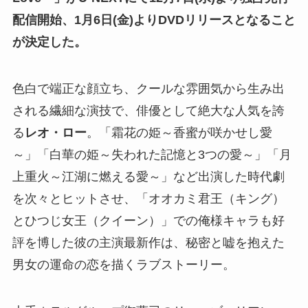
配信開始、1月6日(金)よりDVDリリースとなること
が決定した。
色白で端正な顔立ち、クールな雰囲気から生み出
される繊細な演技で、俳優として絶大な人気を誇
る
レオ・ロー
。「霜花の姫～香蜜が咲かせし愛
～」「白華の姫～失われた記憶と3つの愛～」「月
上重火～江湖に燃える愛～」など出演した時代劇
を次々とヒットさせ、「オオカミ君王（キング）
とひつじ女王（クイーン）」での俺様キャラも好
評を博した彼の主演最新作は、秘密と嘘を抱えた
男女の運命の恋を描くラブストーリー。