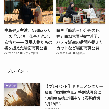
中島健人主演、Netflixシリ
映画『時給三〇〇円の死
ーズ「SとX」仕事と恋と、
神』西畑大吾×福本莉子、
友情と―― 登場人物たちの
バディ誕生の瞬間を捉えた
姿を捉えた場面写真公開
カットなど場面写真公開
2026.8.07
メディア情報
2026.8.07
新作映画
プレゼント
【プレゼント】ドキュメンタリー
試写会
映画『戦場0地点』特別試写会に
40組80名様ご招待☆（応募締切：
8月19日）