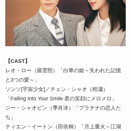
【CAST】
レオ・ロー（羅雲熙）「白華の姫～失われた記憶
と3つの愛～」
ソンソ[宇宙少女]／チェン・シャオ（程瀟）
「Falling Into Your Smile 君の笑顔にメロメロ」
ジー・シャオビン（季肖冰）「プラチナの恋人た
ち」
ティエン・イートン（田依桐）「月上重火～江湖