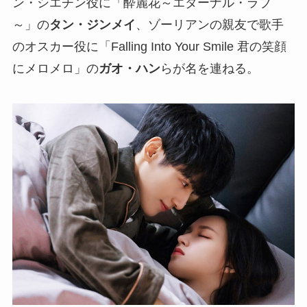
ン・シエチン役に「酔麗花～エターナル・ラブ
～」の
タン・ジンメイ
、ゾーリアンの親友で歌手
のオスカー役に「Falling Into Your Smile 君の笑顔
にメロメロ」の
ガオ・ハン
らが名を連ねる。