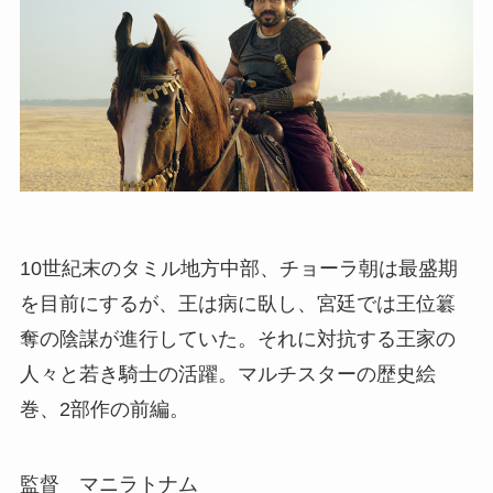
10世紀末のタミル地方中部、チョーラ朝は最盛期
を目前にするが、王は病に臥し、宮廷では王位簒
奪の陰謀が進行していた。それに対抗する王家の
人々と若き騎士の活躍。マルチスターの歴史絵
巻、2部作の前編。
監督 マニラトナム