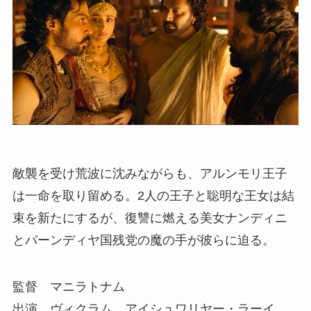
敵襲を受け荒波に沈みながらも、アルンモリ王子
は一命を取り留める。2人の王子と聡明な王女は結
束を新たにするが、復讐に燃える美女ナンディニ
とパーンディヤ国残党の魔の手が彼らに迫る。
監督 マニラトナム
出演 ヴィクラム、アイシュワリヤー・ラーイ、