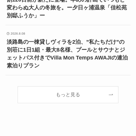
変わらぬ大人の冬旅を。ー夕日ヶ浦温泉「佳松苑
別邸ふうか」ー
2026.8.08
淡路島の一棟貸しヴィラを2泊、”私たちだけ”の
別荘に1日1組・最大8名様、プールとサウナとジ
ェットバス付きでVilla Mon Temps AWAJIの連泊
素泊りプラン
もっと見る