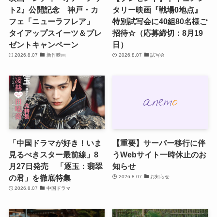
ト2』公開記念 神戸・カ
タリー映画『戦場0地点』
フェ「ニューラフレア」
特別試写会に40組80名様ご
タイアップスイーツ＆プレ
招待☆（応募締切：8月19
ゼントキャンペーン
日）
2026.8.07
新作映画
2026.8.07
試写会
「中国ドラマが好き！いま
【重要】サーバー移行に伴
見るべきスター最前線」8
うWebサイト一時休止のお
月27日発売 「逐玉：翡翠
知らせ
の君」を徹底特集
2026.8.07
お知らせ
2026.8.07
中国ドラマ