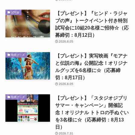
【プレゼント】『ヒンド・ラジャ
試写会
ブの声』トークイベント付き特別
試写会に10組20名様ご招待☆（応
募締切：8月12日）
2026.8.05
【プレゼント】実写映画『モアナ
映画グッズ
と伝説の海』公開記念！オリジナ
ルグッズを6名様に☆（応募締
切：8月17日）
2026.8.05
【プレゼント】「スタジオジブリ
映画グッズ
サマー・キャンペーン」開催記
念！オリジナル トトロの手ぬぐい
を3名様に☆（応募締切：8月13
日）
2026.7.31