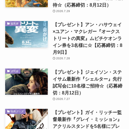
待☆（応募締切：8月12日）
2026.7.29
【プレゼント】アン・ハサウェイ
鑑賞券
×ユアン・マクレガー『オークス
トリートの異変』ムビチケオンラ
イン券を3名様に☆【応募締切：8
月9日】
2026.7.28
【プレゼント】ジェイソン・ステ
試写会
イサム最新作『シェルター』先行
試写会に10名様ご招待☆（応募締
切：8月12日）
2026.7.27
【プレゼント】ガイ・リッチー監
映画グッズ
督最新作『グレイ・ミッション』
アクリルスタンドを5名様にプレ