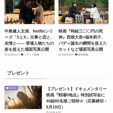
中島健人主演、Netflixシリ
映画『時給三〇〇円の死
ーズ「SとX」仕事と恋と、
神』西畑大吾×福本莉子、
友情と―― 登場人物たちの
バディ誕生の瞬間を捉えた
姿を捉えた場面写真公開
カットなど場面写真公開
2026.8.07
メディア情報
2026.8.07
新作映画
プレゼント
【プレゼント】ドキュメンタリー
試写会
映画『戦場0地点』特別試写会に
40組80名様ご招待☆（応募締切：
8月19日）
2026.8.07