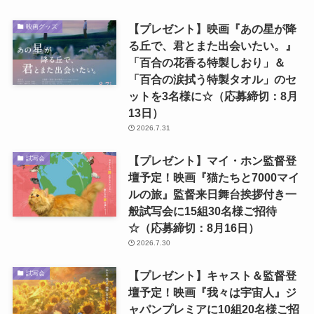
【プレゼント】映画『あの星が降
映画グッズ
る丘で、君とまた出会いたい。』
「百合の花香る特製しおり」＆
「百合の涙拭う特製タオル」のセ
ットを3名様に☆（応募締切：8月
13日）
2026.7.31
【プレゼント】マイ・ホン監督登
試写会
壇予定！映画『猫たちと7000マイ
ルの旅』監督来日舞台挨拶付き一
般試写会に15組30名様ご招待
☆（応募締切：8月16日）
2026.7.30
【プレゼント】キャスト＆監督登
試写会
壇予定！映画『我々は宇宙人』ジ
ャパンプレミアに10組20名様ご招