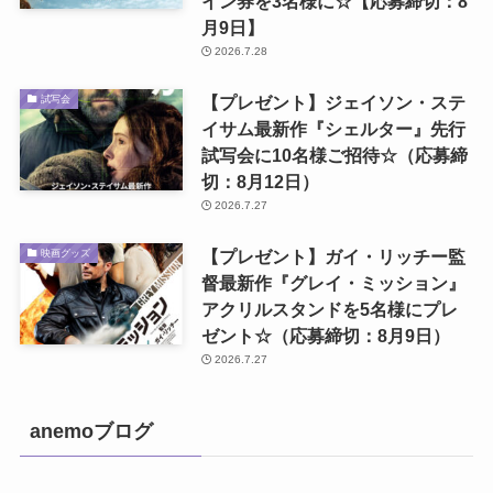
イン券を3名様に☆【応募締切：8
月9日】
2026.7.28
【プレゼント】ジェイソン・ステ
試写会
イサム最新作『シェルター』先行
試写会に10名様ご招待☆（応募締
切：8月12日）
2026.7.27
【プレゼント】ガイ・リッチー監
映画グッズ
督最新作『グレイ・ミッション』
アクリルスタンドを5名様にプレ
ゼント☆（応募締切：8月9日）
2026.7.27
anemoブログ