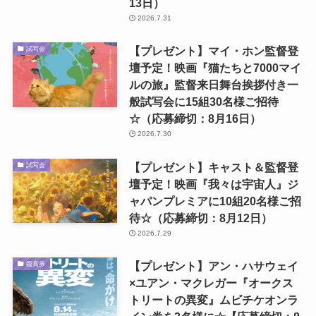
13日）
2026.7.31
【プレゼント】マイ・ホン監督登
試写会
壇予定！映画『猫たちと7000マイ
ルの旅』監督来日舞台挨拶付き一
般試写会に15組30名様ご招待
☆（応募締切：8月16日）
2026.7.30
【プレゼント】キャスト＆監督登
試写会
壇予定！映画『我々は宇宙人』ジ
ャパンプレミアに10組20名様ご招
待☆（応募締切：8月12日）
2026.7.29
【プレゼント】アン・ハサウェイ
鑑賞券
×ユアン・マクレガー『オークス
トリートの異変』ムビチケオンラ