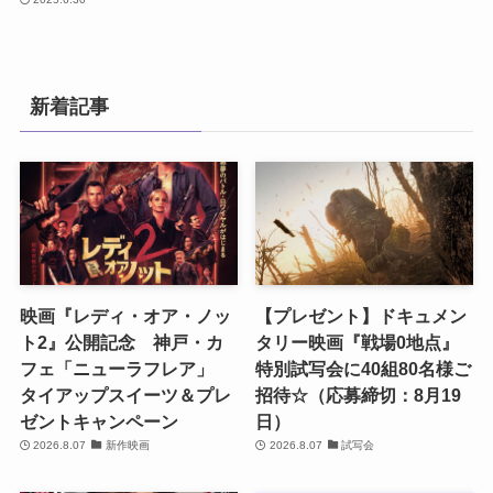
新着記事
映画『レディ・オア・ノッ
【プレゼント】ドキュメン
ト2』公開記念 神戸・カ
タリー映画『戦場0地点』
フェ「ニューラフレア」
特別試写会に40組80名様ご
タイアップスイーツ＆プレ
招待☆（応募締切：8月19
ゼントキャンペーン
日）
2026.8.07
新作映画
2026.8.07
試写会