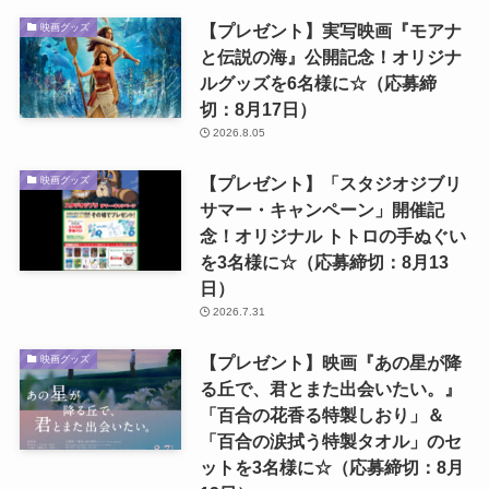
【プレゼント】実写映画『モアナ
映画グッズ
と伝説の海』公開記念！オリジナ
ルグッズを6名様に☆（応募締
切：8月17日）
2026.8.05
【プレゼント】「スタジオジブリ
映画グッズ
サマー・キャンペーン」開催記
念！オリジナル トトロの手ぬぐい
を3名様に☆（応募締切：8月13
日）
2026.7.31
【プレゼント】映画『あの星が降
映画グッズ
る丘で、君とまた出会いたい。』
「百合の花香る特製しおり」＆
「百合の涙拭う特製タオル」のセ
ットを3名様に☆（応募締切：8月