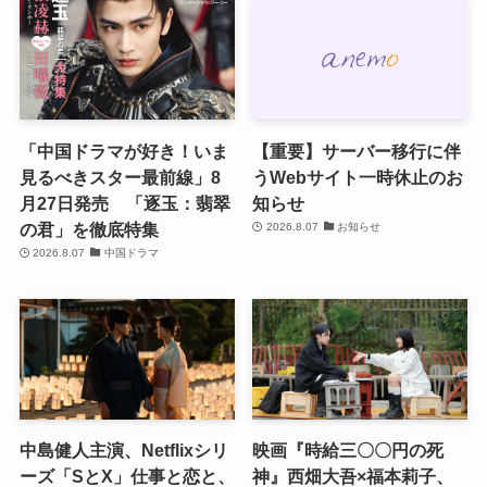
「中国ドラマが好き！いま
【重要】サーバー移行に伴
見るべきスター最前線」8
うWebサイト一時休止のお
月27日発売 「逐玉：翡翠
知らせ
の君」を徹底特集
2026.8.07
お知らせ
2026.8.07
中国ドラマ
中島健人主演、Netflixシリ
映画『時給三〇〇円の死
ーズ「SとX」仕事と恋と、
神』西畑大吾×福本莉子、