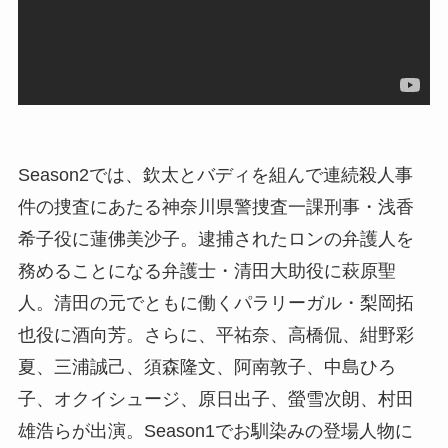
Season2では、欽太とバディを組んで連続殺人事
件の捜査にあたる神奈川県警捜査一課刑事・浅香
希子役に蓮佛美沙子。逮捕されたロンの弁護人を
務めることになる弁護士・清田大助役に萩原聖
人。清田の元でともに働くパラリーガル・梨岡拓
也役に酒向芳。さらに、平祐奈、高橋侃、紺野彩
夏、三浦誠己、須森隆文、阿南敦子、中島ひろ
子、オクイシュージ、原日出子、螢雪次朗、村田
雄浩らが出演。Season1でお馴染みの登場人物に