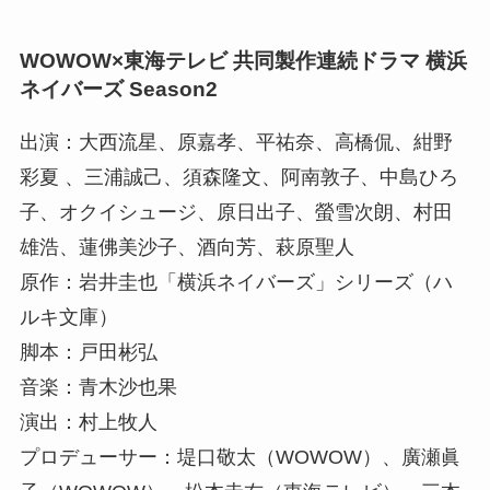
WOWOW×東海テレビ 共同製作連続ドラマ 横浜
ネイバーズ Season2
出演：大西流星、原嘉孝、平祐奈、高橋侃、紺野
彩夏 、三浦誠己、須森隆文、阿南敦子、中島ひろ
子、オクイシュージ、原日出子、螢雪次朗、村田
雄浩、蓮佛美沙子、酒向芳、萩原聖人
原作：岩井圭也「横浜ネイバーズ」シリーズ（ハ
ルキ文庫）
脚本：戸田彬弘
音楽：青木沙也果
演出：村上牧人
プロデューサー：堤口敬太（WOWOW）、廣瀬眞