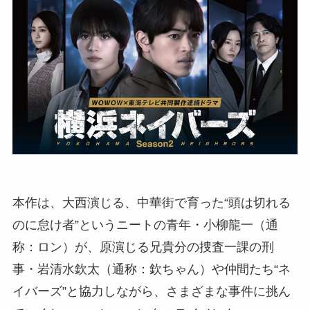
本作は、大西演じる、中華街で育った“頭は切れる
のに怠け者”というニートの青年・小柳龍一（通
称：ロン）が、原演じる兄貴分の捜査一課の刑
事・岩清水欽太（通称：欽ちゃん）や仲間たち“ネ
イバーズ”と協力しながら、さまざまな事件に挑ん