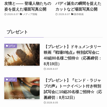
友情と―― 登場人物たちの
バディ誕生の瞬間を捉えた
姿を捉えた場面写真公開
カットなど場面写真公開
2026.8.07
メディア情報
2026.8.07
新作映画
プレゼント
【プレゼント】ドキュメンタリー
試写会
映画『戦場0地点』特別試写会に
40組80名様ご招待☆（応募締切：
8月19日）
2026.8.07
【プレゼント】『ヒンド・ラジャ
試写会
ブの声』トークイベント付き特別
試写会に10組20名様ご招待☆（応
募締切：8月12日）
2026.8.05