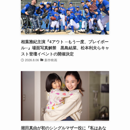
相葉雅紀主演『4アウト ─もう一度、プレイボー
ル─』場面写真解禁 黒島結菜、松本利夫らキャ
スト登壇イベントの開催決定
2026.8.06
新作映画
堀田真由が初のシングルマザー役に『私はあな