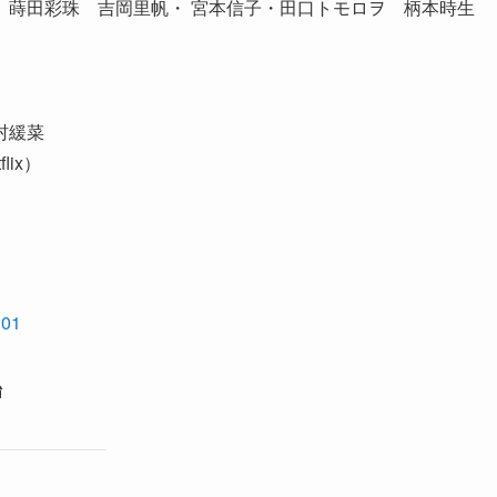
 蒔田彩珠 吉岡里帆・ 宮本信子・田口トモロヲ 柄本時生
村緩菜
ix）
101
始