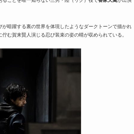
びが暗躍する裏の世界を体現したようなダークトーンで描かれ
に佇む賀来賢人演じる忍び装束の姿の晴が収められている。