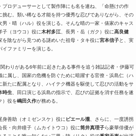
・プロデューサーとして製作陣にも名を連ね、「命懸けの作
に挑む。類い稀なる才能を持つ優秀な忍びでありながら、その
次男・晴（ハル）役を演じる。そんな晴の一家・俵家のキャス
洋子（ヨウコ）役に
木村多江
、長男・岳（ガク）役に
高良健
家を陰ながら見つめる謎めいた祖母・タキ役に
宮本信子
と、実
パイファミリーを演じる。
な関わりがある6年前に起きたある事件を追う雑誌記者・伊藤可
織に属し、国家の危機を防ぐために暗躍する官僚・浜島仁（ハ
に新たに配属となり、ハイテク機器を駆使して忍びの活動をサ
本時生
、田口演じる浜島の指示で、忍びの証拠を消す任務を遂
ク）役を
嶋田久作
が務める。
尾身善助（オミゼンスケ）役に
ピエール瀧
、さらに、一度誘拐
会長・向井瞳子（ムカイトウコ）役に
筒井真理子
ら豪華俳優が
あることを唯一知らない三男・陸（リク）役で
番家天嵩
が出演