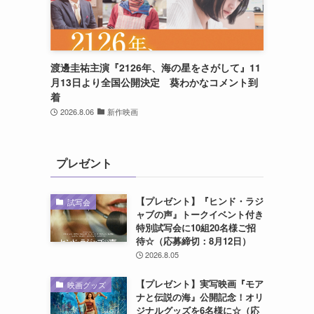
渡邊圭祐主演『2126年、海の星をさがして』11
月13日より全国公開決定 葵わかなコメント到
着
2026.8.06
新作映画
プレゼント
【プレゼント】『ヒンド・ラジ
試写会
ャブの声』トークイベント付き
特別試写会に10組20名様ご招
待☆（応募締切：8月12日）
2026.8.05
【プレゼント】実写映画『モア
映画グッズ
ナと伝説の海』公開記念！オリ
ジナルグッズを6名様に☆（応