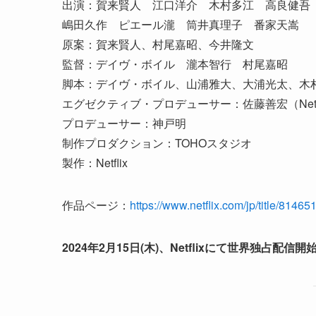
出演：賀来賢人 江口洋介 木村多江 高良健吾
嶋田久作 ピエール瀧 筒井真理子 番家天嵩
原案：賀来賢人、村尾嘉昭、今井隆文
監督：デイヴ・ボイル 瀧本智行 村尾嘉昭
脚本：デイヴ・ボイル、山浦雅大、大浦光太、木
エグゼクティブ・プロデューサー：佐藤善宏（Netfl
プロデューサー：神戸明
制作プロダクション：TOHOスタジオ
製作：Netflix
作品ページ：
https://www.netflix.com/jp/title/81465
2024年2月15日(木)、Netflixにて世界独占配信開