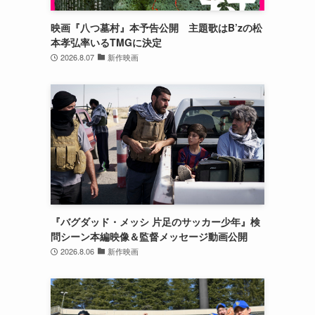
映画『八つ墓村』本予告公開 主題歌はB’zの松
本孝弘率いるTMGに決定
2026.8.07
新作映画
『バグダッド・メッシ 片足のサッカー少年』検
問シーン本編映像＆監督メッセージ動画公開
2026.8.06
新作映画