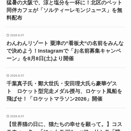
猛暑の大阪で、涼と塩分を一杯に！北区のペット
同伴カフェが「ソルティーレモンジュース」を無
料配布
2026.8.07
わんわんリゾート 粟津の”看板犬”の名前をみんな
で決めよう！Instagramで「お名前募集キャンペ
ーン」を8月8日(土)より開催
2026.8.07
千葉真子氏・鄭大世氏・安田理大氏ら豪華ゲス
ト ロケット型完走メダル授与、ロケット風船を
飛ばせ！「ロケットマラソン2026」開催
2026.8.07
【世界猫の日に、猫たちの幸せを願って。】コス