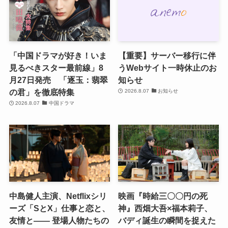
「中国ドラマが好き！いま
【重要】サーバー移行に伴
見るべきスター最前線」8
うWebサイト一時休止のお
月27日発売 「逐玉：翡翠
知らせ
の君」を徹底特集
2026.8.07
お知らせ
2026.8.07
中国ドラマ
中島健人主演、Netflixシリ
映画『時給三〇〇円の死
ーズ「SとX」仕事と恋と、
神』西畑大吾×福本莉子、
友情と―― 登場人物たちの
バディ誕生の瞬間を捉えた