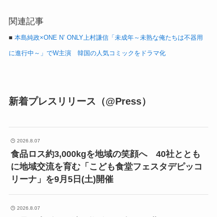
関連記事
■
本島純政×ONE N’ ONLY上村謙信「未成年～未熟な俺たちは不器用
に進行中～」でW主演 韓国の人気コミックをドラマ化
新着プレスリリース（@Press）
2026.8.07
食品ロス約3,000kgを地域の笑顔へ 40社ととも
に地域交流を育む「こども食堂フェスタデピッコ
リーナ」を9月5日(土)開催
2026.8.07