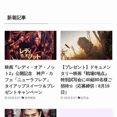
新着記事
映画『レディ・オア・ノッ
【プレゼント】ドキュメン
ト2』公開記念 神戸・カ
タリー映画『戦場0地点』
フェ「ニューラフレア」
特別試写会に40組80名様ご
タイアップスイーツ＆プレ
招待☆（応募締切：8月19
ゼントキャンペーン
日）
2026.8.07
新作映画
2026.8.07
試写会