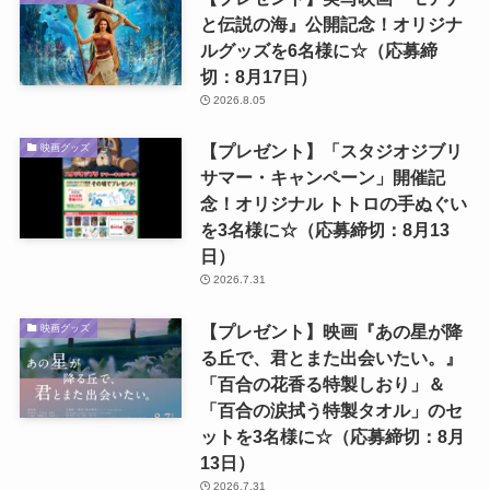
と伝説の海』公開記念！オリジナ
ルグッズを6名様に☆（応募締
切：8月17日）
2026.8.05
【プレゼント】「スタジオジブリ
映画グッズ
サマー・キャンペーン」開催記
念！オリジナル トトロの手ぬぐい
を3名様に☆（応募締切：8月13
日）
2026.7.31
【プレゼント】映画『あの星が降
映画グッズ
る丘で、君とまた出会いたい。』
「百合の花香る特製しおり」＆
「百合の涙拭う特製タオル」のセ
ットを3名様に☆（応募締切：8月
13日）
2026.7.31