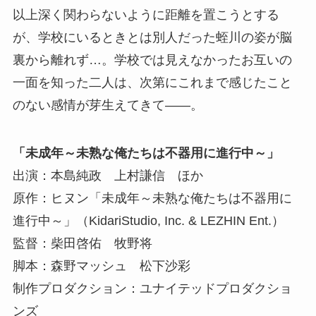
以上深く関わらないように距離を置こうとする
が、学校にいるときとは別人だった蛭川の姿が脳
裏から離れず…。学校では見えなかったお互いの
一面を知った二人は、次第にこれまで感じたこと
のない感情が芽生えてきて――。
「未成年～未熟な俺たちは不器用に進行中～」
出演：本島純政 上村謙信 ほか
原作：ヒヌン「未成年～未熟な俺たちは不器用に
進行中～」（KidariStudio, Inc. & LEZHIN Ent.）
監督：柴田啓佑 牧野将
脚本：森野マッシュ 松下沙彩
制作プロダクション：ユナイテッドプロダクショ
ンズ