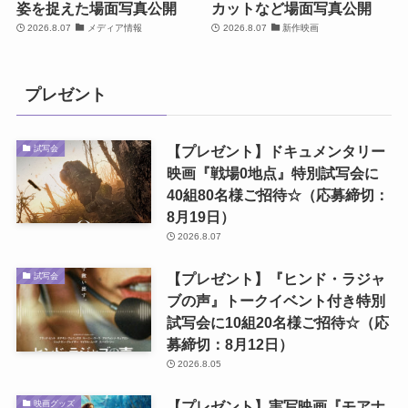
姿を捉えた場面写真公開
カットなど場面写真公開
2026.8.07
メディア情報
2026.8.07
新作映画
プレゼント
【プレゼント】ドキュメンタリー
試写会
映画『戦場0地点』特別試写会に
40組80名様ご招待☆（応募締切：
8月19日）
2026.8.07
【プレゼント】『ヒンド・ラジャ
試写会
ブの声』トークイベント付き特別
試写会に10組20名様ご招待☆（応
募締切：8月12日）
2026.8.05
【プレゼント】実写映画『モアナ
映画グッズ