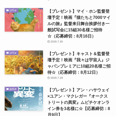
【プレゼント】マイ・ホン監督登
試写会
壇予定！映画『猫たちと7000マイ
ルの旅』監督来日舞台挨拶付き一
般試写会に15組30名様ご招待
☆（応募締切：8月16日）
2026.7.30
【プレゼント】キャスト＆監督登
試写会
壇予定！映画『我々は宇宙人』ジ
ャパンプレミアに10組20名様ご招
待☆（応募締切：8月12日）
2026.7.29
【プレゼント】アン・ハサウェイ
鑑賞券
×ユアン・マクレガー『オークス
トリートの異変』ムビチケオンラ
イン券を3名様に☆【応募締切：8
月9日】