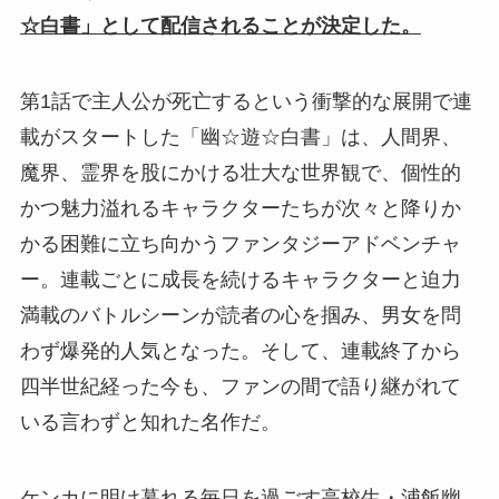
☆白書」として配信されることが決定した。
第1話で主人公が死亡するという衝撃的な展開で連
載がスタートした「幽☆遊☆白書」は、人間界、
魔界、霊界を股にかける壮大な世界観で、個性的
かつ魅力溢れるキャラクターたちが次々と降りか
かる困難に立ち向かうファンタジーアドベンチャ
ー。連載ごとに成長を続けるキャラクターと迫力
満載のバトルシーンが読者の心を掴み、男女を問
わず爆発的人気となった。そして、連載終了から
四半世紀経った今も、ファンの間で語り継がれて
いる言わずと知れた名作だ。
ケンカに明け暮れる毎日を過ごす高校生・浦飯幽