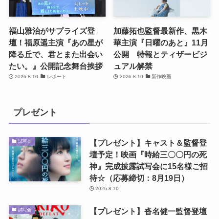
福山雅治がサプライズ登
加藤拓也監督最新作、黒木
壇！福原遥主演『あの星が
華主演『日曜のあと』11月
降る丘で、君とまた出会い
公開 特報とティザービジ
たい。』公開記念舞台挨拶
ュアル解禁
2026.8.10
レポート
2026.8.10
新作映画
プレゼント
【プレゼント】キャスト＆監督登
試写会
壇予定！映画『時給三〇〇円の死
神』完成披露試写会に15名様ご招
待☆（応募締切：8月19日）
2026.8.10
【プレゼント】沓名健一監督登壇
試写会