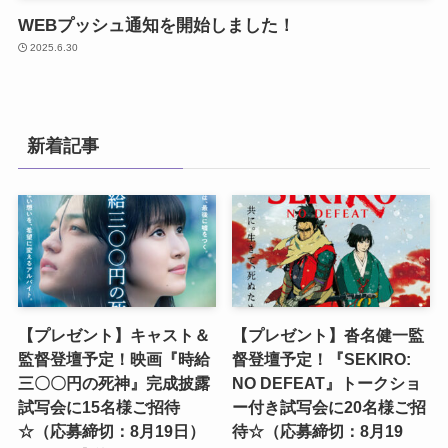
WEBプッシュ通知を開始しました！
2025.6.30
新着記事
【プレゼント】キャスト＆
【プレゼント】沓名健一監
監督登壇予定！映画『時給
督登壇予定！『SEKIRO:
三〇〇円の死神』完成披露
NO DEFEAT』トークショ
試写会に15名様ご招待
ー付き試写会に20名様ご招
☆（応募締切：8月19日）
待☆（応募締切：8月19