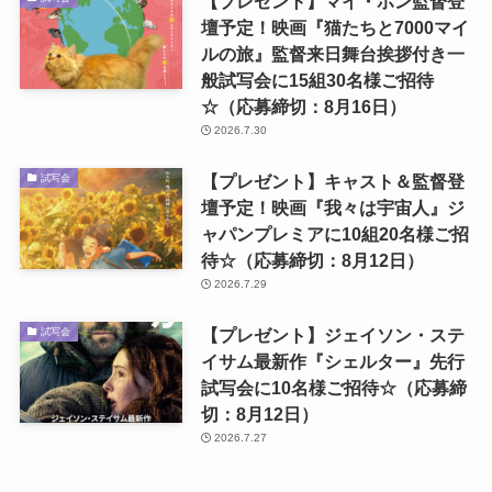
【プレゼント】マイ・ホン監督登
壇予定！映画『猫たちと7000マイ
ルの旅』監督来日舞台挨拶付き一
般試写会に15組30名様ご招待
☆（応募締切：8月16日）
2026.7.30
【プレゼント】キャスト＆監督登
試写会
壇予定！映画『我々は宇宙人』ジ
ャパンプレミアに10組20名様ご招
待☆（応募締切：8月12日）
2026.7.29
【プレゼント】ジェイソン・ステ
試写会
イサム最新作『シェルター』先行
試写会に10名様ご招待☆（応募締
切：8月12日）
2026.7.27