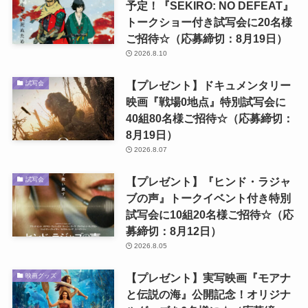
予定！『SEKIRO: NO DEFEAT』
トークショー付き試写会に20名様
ご招待☆（応募締切：8月19日）
2026.8.10
【プレゼント】ドキュメンタリー
試写会
映画『戦場0地点』特別試写会に
40組80名様ご招待☆（応募締切：
8月19日）
2026.8.07
【プレゼント】『ヒンド・ラジャ
試写会
ブの声』トークイベント付き特別
試写会に10組20名様ご招待☆（応
募締切：8月12日）
2026.8.05
【プレゼント】実写映画『モアナ
映画グッズ
と伝説の海』公開記念！オリジナ