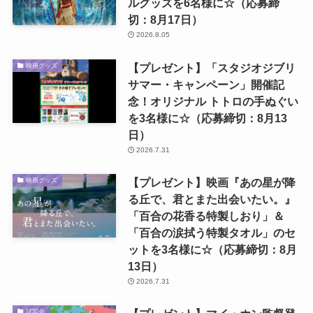
ルグッズを6名様に☆（応募締
切：8月17日）
2026.8.05
【プレゼント】「スタジオジブリ
映画グッズ
サマー・キャンペーン」開催記
念！オリジナル トトロの手ぬぐい
を3名様に☆（応募締切：8月13
日）
2026.7.31
【プレゼント】映画『あの星が降
映画グッズ
る丘で、君とまた出会いたい。』
「百合の花香る特製しおり」＆
「百合の涙拭う特製タオル」のセ
ットを3名様に☆（応募締切：8月
13日）
2026.7.31
試写会