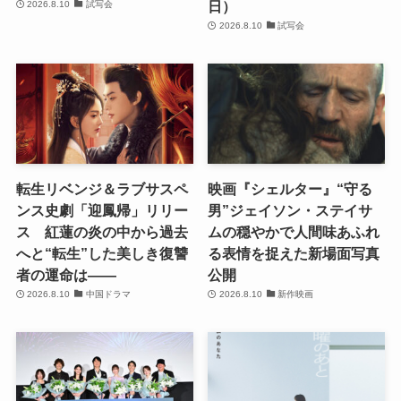
日）
2026.8.10
試写会
2026.8.10
試写会
転生リベンジ＆ラブサスペ
映画『シェルター』“守る
ンス史劇「迎鳳帰」リリー
男”ジェイソン・ステイサ
ス 紅蓮の炎の中から過去
ムの穏やかで人間味あふれ
へと“転生”した美しき復讐
る表情を捉えた新場面写真
者の運命は――
公開
2026.8.10
中国ドラマ
2026.8.10
新作映画