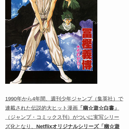
1990年から4年間、週刊少年ジャンプ（集英社）で
連載された伝説的大ヒット漫画
「幽☆遊☆白書」
（ジャンプ・コミックス刊）がついに実写シリー
ズ化となり、
Netflixオリジナルシリーズ「幽☆遊