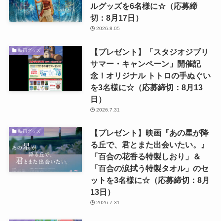
ルグッズを6名様に☆（応募締
切：8月17日）
2026.8.05
【プレゼント】「スタジオジブリ
映画グッズ
サマー・キャンペーン」開催記
念！オリジナル トトロの手ぬぐい
を3名様に☆（応募締切：8月13
日）
2026.7.31
【プレゼント】映画『あの星が降
映画グッズ
る丘で、君とまた出会いたい。』
「百合の花香る特製しおり」＆
「百合の涙拭う特製タオル」のセ
ットを3名様に☆（応募締切：8月
13日）
2026.7.31