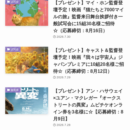
【プレゼント】マイ・ホン監督登
試写会
壇予定！映画『猫たちと7000マイ
ルの旅』監督来日舞台挨拶付き一
般試写会に15組30名様ご招待
☆（応募締切：8月16日）
2026.7.30
【プレゼント】キャスト＆監督登
試写会
壇予定！映画『我々は宇宙人』ジ
ャパンプレミアに10組20名様ご招
待☆（応募締切：8月12日）
2026.7.29
【プレゼント】アン・ハサウェイ
鑑賞券
×ユアン・マクレガー『オークス
トリートの異変』ムビチケオンラ
イン券を3名様に☆【応募締切：8
月9日】
2026.7.28