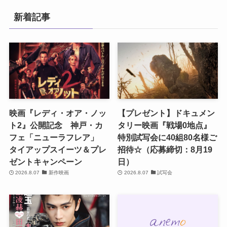
新着記事
映画『レディ・オア・ノッ
【プレゼント】ドキュメン
ト2』公開記念 神戸・カ
タリー映画『戦場0地点』
フェ「ニューラフレア」
特別試写会に40組80名様ご
タイアップスイーツ＆プレ
招待☆（応募締切：8月19
ゼントキャンペーン
日）
2026.8.07
新作映画
2026.8.07
試写会