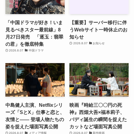
「中国ドラマが好き！いま
【重要】サーバー移行に伴
見るべきスター最前線」8
うWebサイト一時休止のお
月27日発売 「逐玉：翡翠
知らせ
の君」を徹底特集
2026.8.07
お知らせ
2026.8.07
中国ドラマ
中島健人主演、Netflixシリ
映画『時給三〇〇円の死
ーズ「SとX」仕事と恋と、
神』西畑大吾×福本莉子、
友情と―― 登場人物たちの
バディ誕生の瞬間を捉えた
姿を捉えた場面写真公開
カットなど場面写真公開
2026.8.07
メディア情報
2026.8.07
新作映画