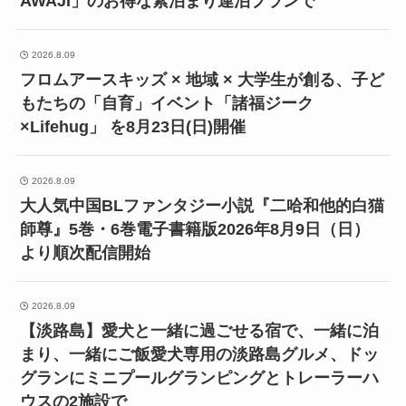
AWAJI」のお得な素泊まり連泊プランで
2026.8.09
フロムアースキッズ × 地域 × 大学生が創る、子ど
もたちの「自育」イベント「諸福ジーク
×Lifehug」 を8月23日(日)開催
2026.8.09
大人気中国BLファンタジー小説『二哈和他的白猫
師尊』5巻・6巻電子書籍版2026年8月9日（日）
より順次配信開始
2026.8.09
【淡路島】愛犬と一緒に過ごせる宿で、一緒に泊
まり、一緒にご飯愛犬専用の淡路島グルメ、ドッ
グランにミニプールグランピングとトレーラーハ
ウスの2施設で