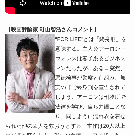
【映画評論家 町山智浩さんコメント】
“FOR LIFE”とは「終身刑」を
意味する。主人公アーロン・
ウォレスは妻子あるビジネス
マンだったが、ある日突然、
悪徳検事が警察と仕組み、無
実の罪で終身刑を宣告されて
しまう。アーロンは刑務所で
法律を学び、自ら弁護士とな
り、同じように濡れ衣を着せ
られた他の囚人を救おうとする。本作は20人以上