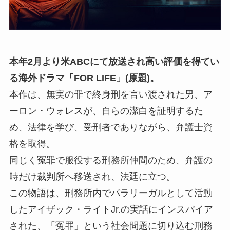
本年2月より米ABCにて放送され高い評価を得てい
る海外ドラマ「FOR LIFE」(原題)。
本作は、無実の罪で終身刑を言い渡された男、ア
ーロン・ウォレスが、自らの潔白を証明するた
め、法律を学び、受刑者でありながら、弁護士資
格を取得。
同じく冤罪で服役する刑務所仲間のため、弁護の
時だけ裁判所へ移送され、法廷に立つ。
この物語は、刑務所内でパラリーガルとして活動
したアイザック・ライトJr.の実話にインスパイア
された、「冤罪」という社会問題に切り込む刑務