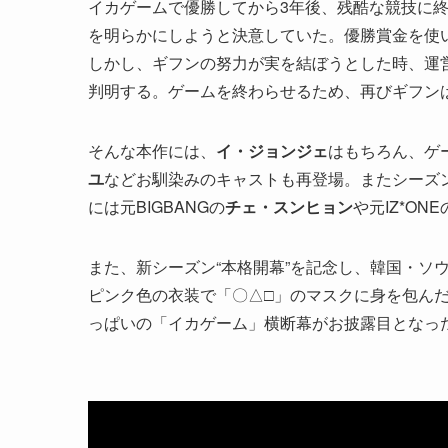
イカゲームで優勝してから3年後、残酷な競技に終
を明らかにしようと決意していた。優勝賞金を使
しかし、ギフンの努力が実を結ぼうとした時、運
判明する。ゲームを終わらせるため、再びギフン
そんな本作には、
イ・ジョンジェ
はもちろん、ゲ
ユ
などお馴染みのキャストも再登場。またシーズ
には元BIGBANGの
チェ・スンヒョン
や元IZ*ONE
また、新シーズン“本格開幕”を記念し、韓国・ソ
ピンク色の衣装で「〇△□」のマスクに身を包ん
っぱいの「イカゲーム」横断幕がお披露目となっ