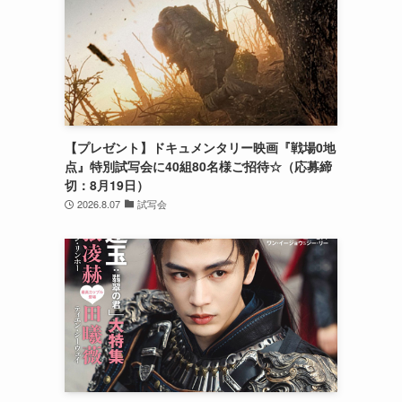
【プレゼント】ドキュメンタリー映画『戦場0地
点』特別試写会に40組80名様ご招待☆（応募締
切：8月19日）
2026.8.07
試写会