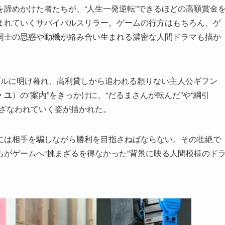
諦めかけた者たちが、“人生一発逆転”できるほどの高額賞金
まれていくサバイバルスリラー。ゲームの行方はもちろん、ゲ
同士の思惑や動機が絡み合い生まれる濃密な人間ドラマも描か
ブルに明け暮れ、高利貸しから追われる頼りない主人公ギフン
・ユ
）の“案内”をきっかけに、“だるまさんが転んだ”や“綱引
いざなわれていく姿が描かれた。
には相手を騙しながら勝利を目指さねばならない。その壮絶で
がゲームへ“挑まざるを得なかった”背景に映る人間模様のド