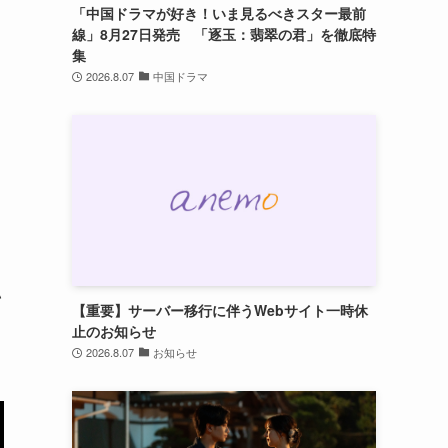
「中国ドラマが好き！いま見るべきスター最前
線」8月27日発売 「逐玉：翡翠の君」を徹底特
集
2026.8.07
中国ドラマ
・
ら
い
【重要】サーバー移行に伴うWebサイト一時休
止のお知らせ
2026.8.07
お知らせ