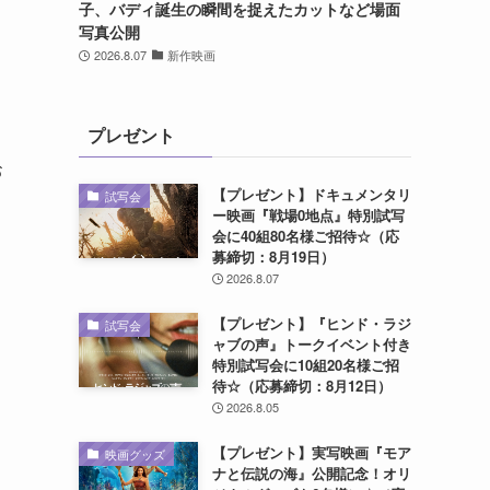
子、バディ誕生の瞬間を捉えたカットなど場面
写真公開
2026.8.07
新作映画
プレゼント
、
お
【プレゼント】ドキュメンタリ
試写会
ー映画『戦場0地点』特別試写
会に40組80名様ご招待☆（応
募締切：8月19日）
2026.8.07
【プレゼント】『ヒンド・ラジ
試写会
ャブの声』トークイベント付き
特別試写会に10組20名様ご招
待☆（応募締切：8月12日）
2026.8.05
【プレゼント】実写映画『モア
映画グッズ
ナと伝説の海』公開記念！オリ