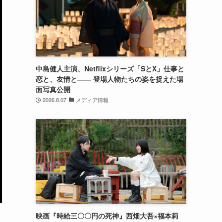
中島健人主演、Netflixシリーズ「SとX」仕事と
恋と、友情と―― 登場人物たちの姿を捉えた場
面写真公開
2026.8.07
メディア情報
映画『時給三〇〇円の死神』西畑大吾×福本莉