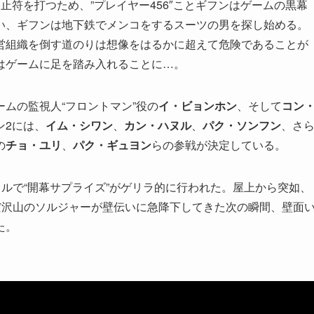
止符を打つため、”プレイヤー456″ことギフンはゲームの黒幕
い、ギフンは地下鉄でメンコをするスーツの男を探し始める。
営組織を倒す道のりは想像をはるかに超えて危険であることが
はゲームに足を踏み入れることに…。
ームの監視人“フロントマン”役の
イ・ビョンホン
、そして
コン
ン2には、
イム・シワン
、
カン・ハヌル
、
パク・ソンフン
、さ
の
チョ・ユリ
、
パク・ギュヨン
らの参戦が決定している。
ウルで“開幕サプライズ”がゲリラ的に行われた。屋上から突如、
だ沢山のソルジャーが壁伝いに急降下してきた次の瞬間、壁面
た。