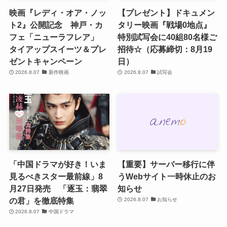
映画『レディ・オア・ノッ
【プレゼント】ドキュメン
ト2』公開記念 神戸・カ
タリー映画『戦場0地点』
フェ「ニューラフレア」
特別試写会に40組80名様ご
タイアップスイーツ＆プレ
招待☆（応募締切：8月19
ゼントキャンペーン
日）
2026.8.07
新作映画
2026.8.07
試写会
「中国ドラマが好き！いま
【重要】サーバー移行に伴
見るべきスター最前線」8
うWebサイト一時休止のお
月27日発売 「逐玉：翡翠
知らせ
の君」を徹底特集
2026.8.07
お知らせ
2026.8.07
中国ドラマ