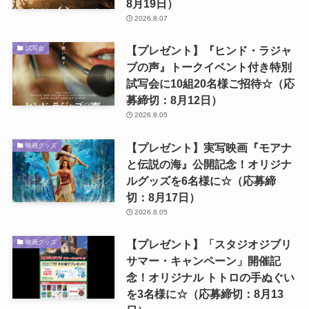
8月19日）
2026.8.07
【プレゼント】『ヒンド・ラジャ
試写会
ブの声』トークイベント付き特別
試写会に10組20名様ご招待☆（応
募締切：8月12日）
2026.8.05
【プレゼント】実写映画『モアナ
映画グッズ
と伝説の海』公開記念！オリジナ
ルグッズを6名様に☆（応募締
切：8月17日）
2026.8.05
【プレゼント】「スタジオジブリ
映画グッズ
サマー・キャンペーン」開催記
念！オリジナル トトロの手ぬぐい
を3名様に☆（応募締切：8月13