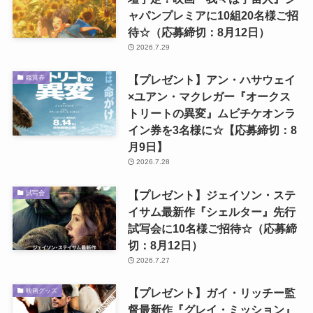
ャパンプレミアに10組20名様ご招
待☆（応募締切：8月12日）
2026.7.29
【プレゼント】アン・ハサウェイ
鑑賞券
×ユアン・マクレガー『オークス
トリートの異変』ムビチケオンラ
イン券を3名様に☆【応募締切：8
月9日】
2026.7.28
【プレゼント】ジェイソン・ステ
試写会
イサム最新作『シェルター』先行
試写会に10名様ご招待☆（応募締
切：8月12日）
2026.7.27
【プレゼント】ガイ・リッチー監
映画グッズ
督最新作『グレイ・ミッション』