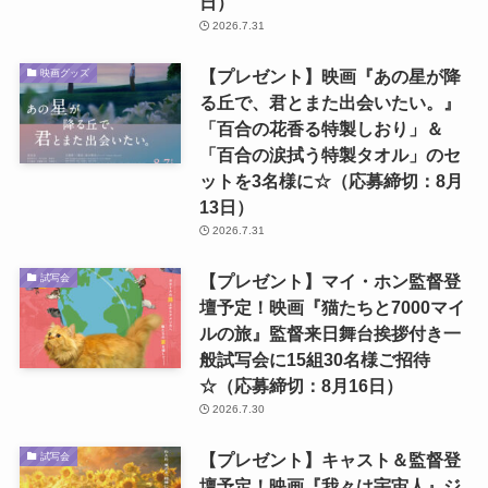
日）
2026.7.31
【プレゼント】映画『あの星が降
映画グッズ
る丘で、君とまた出会いたい。』
「百合の花香る特製しおり」＆
「百合の涙拭う特製タオル」のセ
ットを3名様に☆（応募締切：8月
13日）
2026.7.31
【プレゼント】マイ・ホン監督登
試写会
壇予定！映画『猫たちと7000マイ
ルの旅』監督来日舞台挨拶付き一
般試写会に15組30名様ご招待
☆（応募締切：8月16日）
2026.7.30
【プレゼント】キャスト＆監督登
試写会
壇予定！映画『我々は宇宙人』ジ