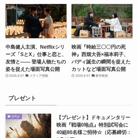
中島健人主演、Netflixシリ
映画『時給三〇〇円の死
ーズ「SとX」仕事と恋と、
神』西畑大吾×福本莉子、
友情と―― 登場人物たちの
バディ誕生の瞬間を捉えた
姿を捉えた場面写真公開
カットなど場面写真公開
2026.8.07
メディア情報
2026.8.07
新作映画
プレゼント
【プレゼント】ドキュメンタリー
試写会
映画『戦場0地点』特別試写会に
40組80名様ご招待☆（応募締切：