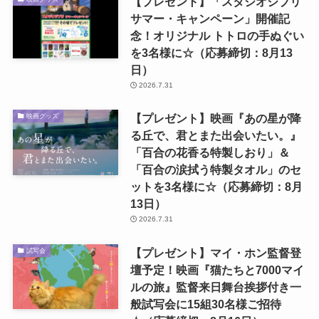
【プレゼント】「スタジオジブリ
サマー・キャンペーン」開催記
念！オリジナル トトロの手ぬぐい
を3名様に☆（応募締切：8月13
日）
2026.7.31
【プレゼント】映画『あの星が降
映画グッズ
る丘で、君とまた出会いたい。』
「百合の花香る特製しおり」＆
「百合の涙拭う特製タオル」のセ
ットを3名様に☆（応募締切：8月
13日）
2026.7.31
【プレゼント】マイ・ホン監督登
試写会
壇予定！映画『猫たちと7000マイ
ルの旅』監督来日舞台挨拶付き一
般試写会に15組30名様ご招待