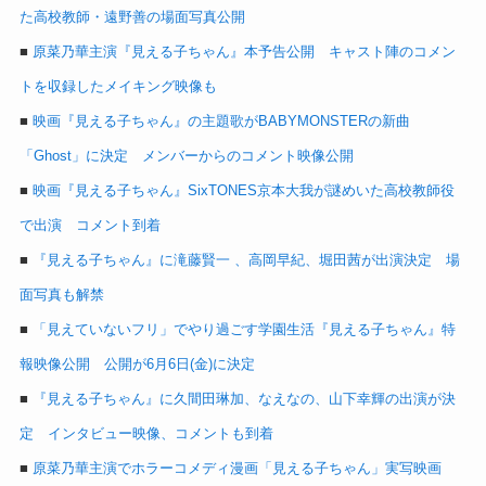
た高校教師・遠野善の場面写真公開
■
原菜乃華主演『見える子ちゃん』本予告公開 キャスト陣のコメン
トを収録したメイキング映像も
■
映画『見える子ちゃん』の主題歌がBABYMONSTERの新曲
「Ghost」に決定 メンバーからのコメント映像公開
■
映画『見える子ちゃん』SixTONES京本大我が謎めいた高校教師役
で出演 コメント到着
■
『見える子ちゃん』に滝藤賢一 、高岡早紀、堀田茜が出演決定 場
面写真も解禁
■
「見えていないフリ」でやり過ごす学園生活『見える子ちゃん』特
報映像公開 公開が6月6日(金)に決定
■
『見える子ちゃん』に久間田琳加、なえなの、山下幸輝の出演が決
定 インタビュー映像、コメントも到着
■
原菜乃華主演でホラーコメディ漫画「見える子ちゃん」実写映画