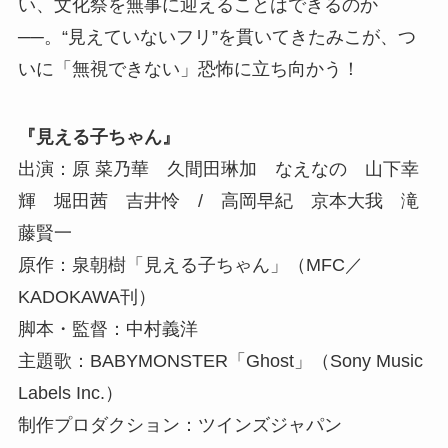
い、文化祭を無事に迎えることはできるのか
──。“見えていないフリ”を貫いてきたみこが、つ
いに「無視できない」恐怖に立ち向かう！
『見える子ちゃん』
出演：原 菜乃華 久間田琳加 なえなの 山下幸
輝 堀田茜 吉井怜 / 高岡早紀 京本大我 滝
藤賢一
原作：泉朝樹「見える子ちゃん」（MFC／
KADOKAWA刊）
脚本・監督：中村義洋
主題歌：BABYMONSTER「Ghost」（Sony Music
Labels Inc.）
制作プロダクション：ツインズジャパン