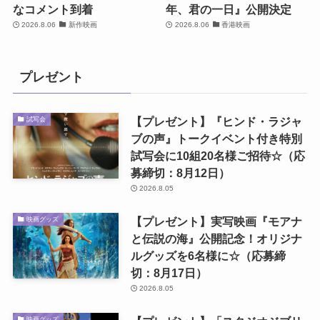
なコメント到着
年、君の一日』公開決定
2026.8.06
新作映画
2026.8.06
香港映画
プレゼント
【プレゼント】『ヒンド・ラジャ
試写会
ブの声』トークイベント付き特別
試写会に10組20名様ご招待☆（応
募締切：8月12日）
2026.8.05
【プレゼント】実写映画『モアナ
映画グッズ
と伝説の海』公開記念！オリジナ
ルグッズを6名様に☆（応募締
切：8月17日）
2026.8.05
映画グッズ