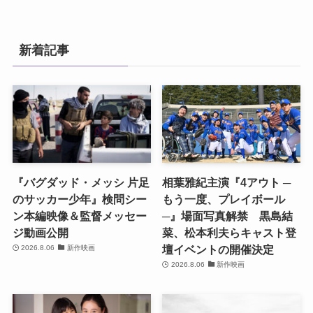
新着記事
『バグダッド・メッシ 片足
相葉雅紀主演『4アウト ─
のサッカー少年』検問シー
もう一度、プレイボール
ン本編映像＆監督メッセー
─』場面写真解禁 黒島結
ジ動画公開
菜、松本利夫らキャスト登
壇イベントの開催決定
2026.8.06
新作映画
2026.8.06
新作映画