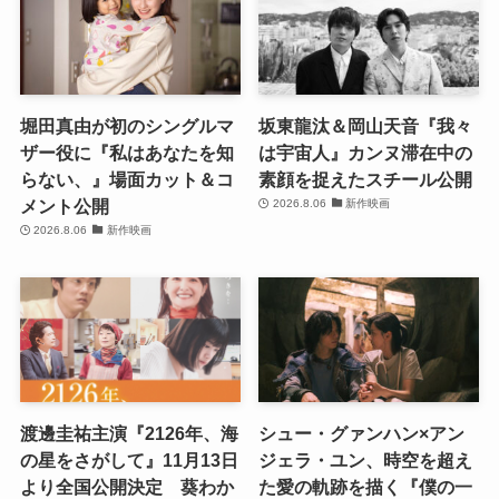
堀田真由が初のシングルマ
坂東龍汰＆岡山天音『我々
ザー役に『私はあなたを知
は宇宙人』カンヌ滞在中の
らない、』場面カット＆コ
素顔を捉えたスチール公開
メント公開
2026.8.06
新作映画
2026.8.06
新作映画
渡邊圭祐主演『2126年、海
シュー・グァンハン×アン
の星をさがして』11月13日
ジェラ・ユン、時空を超え
より全国公開決定 葵わか
た愛の軌跡を描く『僕の一