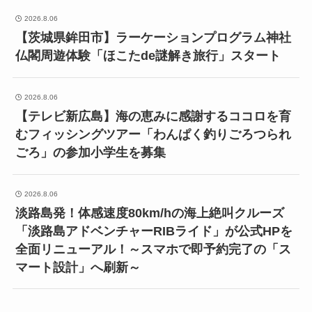
2026.8.06
【茨城県鉾田市】ラーケーションプログラム神社
仏閣周遊体験「ほこたde謎解き旅行」スタート
2026.8.06
【テレビ新広島】海の恵みに感謝するココロを育
むフィッシングツアー「わんぱく釣りごろつられ
ごろ」の参加小学生を募集
2026.8.06
淡路島発！体感速度80km/hの海上絶叫クルーズ
「淡路島アドベンチャーRIBライド」が公式HPを
全面リニューアル！～スマホで即予約完了の「ス
マート設計」へ刷新～