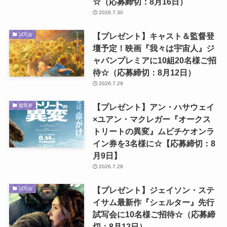
☆（応募締切：8月16日）
2026.7.30
【プレゼント】キャスト＆監督登
試写会
壇予定！映画『我々は宇宙人』ジ
ャパンプレミアに10組20名様ご招
待☆（応募締切：8月12日）
2026.7.29
【プレゼント】アン・ハサウェイ
鑑賞券
×ユアン・マクレガー『オークス
トリートの異変』ムビチケオンラ
イン券を3名様に☆【応募締切：8
月9日】
2026.7.28
【プレゼント】ジェイソン・ステ
試写会
イサム最新作『シェルター』先行
試写会に10名様ご招待☆（応募締
切：8月12日）