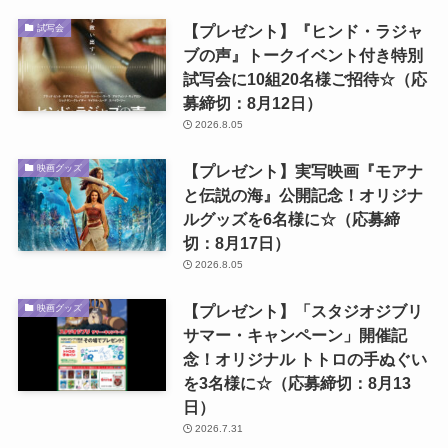
【プレゼント】『ヒンド・ラジャ
試写会
ブの声』トークイベント付き特別
試写会に10組20名様ご招待☆（応
募締切：8月12日）
2026.8.05
【プレゼント】実写映画『モアナ
映画グッズ
と伝説の海』公開記念！オリジナ
ルグッズを6名様に☆（応募締
切：8月17日）
2026.8.05
【プレゼント】「スタジオジブリ
映画グッズ
サマー・キャンペーン」開催記
念！オリジナル トトロの手ぬぐい
を3名様に☆（応募締切：8月13
日）
2026.7.31