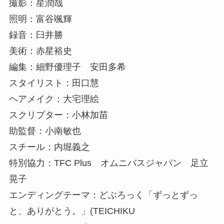
撮影：星潤哉
照明：富谷颯輝
録音：臼井勝
美術：赤星裕史
編集：細野優理子 安田多希
スタイリスト：田口慧
ヘアメイク：大宅理絵
スクリプター：小林加苗
助監督：小南敏也
スチール：内堀義之
特別協力：TFC Plus オムニバスジャパン 足立
晃子
エンディングテーマ：どぶろっく「ずっとずっ
と、ありがとう。」(TEICHIKU