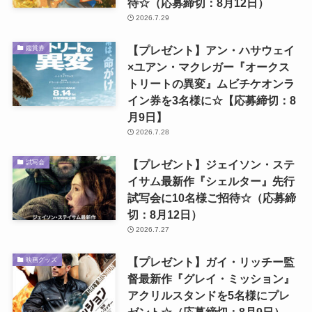
待☆（応募締切：8月12日）
2026.7.29
【プレゼント】アン・ハサウェイ
鑑賞券
×ユアン・マクレガー『オークス
トリートの異変』ムビチケオンラ
イン券を3名様に☆【応募締切：8
月9日】
2026.7.28
【プレゼント】ジェイソン・ステ
試写会
イサム最新作『シェルター』先行
試写会に10名様ご招待☆（応募締
切：8月12日）
2026.7.27
【プレゼント】ガイ・リッチー監
映画グッズ
督最新作『グレイ・ミッション』
アクリルスタンドを5名様にプレ