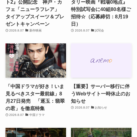
ト2』公開記念 神戸・カ
タリー映画『戦場0地点』
フェ「ニューラフレア」
特別試写会に40組80名様ご
タイアップスイーツ＆プレ
招待☆（応募締切：8月19
ゼントキャンペーン
日）
2026.8.07
新作映画
2026.8.07
試写会
「中国ドラマが好き！いま
【重要】サーバー移行に伴
見るべきスター最前線」8
うWebサイト一時休止のお
月27日発売 「逐玉：翡翠
知らせ
の君」を徹底特集
2026.8.07
お知らせ
2026.8.07
中国ドラマ