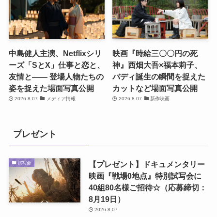
中島健人主演、Netflixシリ
映画『時給三〇〇円の死
ーズ「SとX」仕事と恋と、
神』西畑大吾×福本莉子、
友情と―― 登場人物たちの
バディ誕生の瞬間を捉えた
姿を捉えた場面写真公開
カットなど場面写真公開
2026.8.07
メディア情報
2026.8.07
新作映画
プレゼント
【プレゼント】ドキュメンタリー
試写会
映画『戦場0地点』特別試写会に
40組80名様ご招待☆（応募締切：
8月19日）
2026.8.07