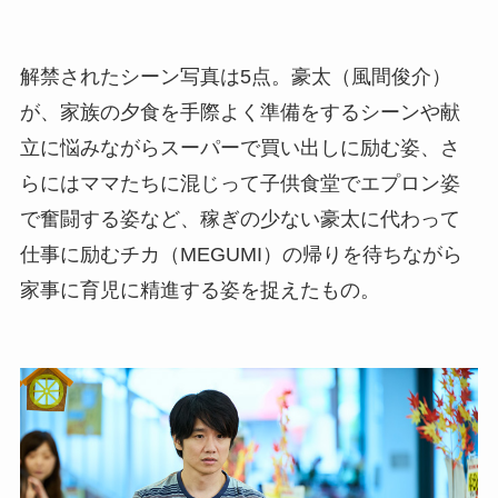
解禁されたシーン写真は5点。豪太（風間俊介）
が、家族の夕食を手際よく準備をするシーンや献
立に悩みながらスーパーで買い出しに励む姿、さ
らにはママたちに混じって子供食堂でエプロン姿
で奮闘する姿など、稼ぎの少ない豪太に代わって
仕事に励むチカ（MEGUMI）の帰りを待ちながら
家事に育児に精進する姿を捉えたもの。