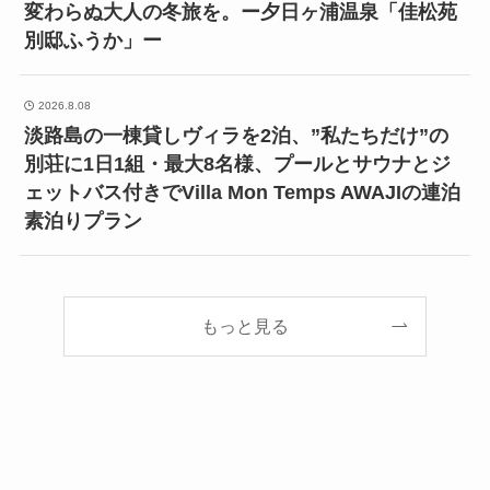
変わらぬ大人の冬旅を。ー夕日ヶ浦温泉「佳松苑
別邸ふうか」ー
2026.8.08
淡路島の一棟貸しヴィラを2泊、”私たちだけ”の
別荘に1日1組・最大8名様、プールとサウナとジ
ェットバス付きでVilla Mon Temps AWAJIの連泊
素泊りプラン
もっと見る