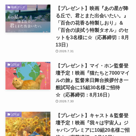
【プレゼント】映画『あの星が降
映画グッズ
る丘で、君とまた出会いたい。』
「百合の花香る特製しおり」＆
「百合の涙拭う特製タオル」のセ
ットを3名様に☆（応募締切：8月
13日）
2026.7.31
【プレゼント】マイ・ホン監督登
試写会
壇予定！映画『猫たちと7000マイ
ルの旅』監督来日舞台挨拶付き一
般試写会に15組30名様ご招待
☆（応募締切：8月16日）
2026.7.30
【プレゼント】キャスト＆監督登
試写会
壇予定！映画『我々は宇宙人』ジ
ャパンプレミアに10組20名様ご招