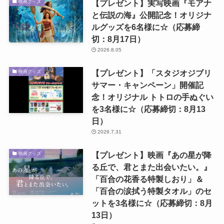
【プレゼント】実写映画『モアナ
映画グッズ
と伝説の海』公開記念！オリジナ
ルグッズを6名様に☆（応募締
切：8月17日）
2026.8.05
【プレゼント】「スタジオジブリ
映画グッズ
サマー・キャンペーン」開催記
念！オリジナル トトロの手ぬぐい
を3名様に☆（応募締切：8月13
日）
2026.7.31
【プレゼント】映画『あの星が降
映画グッズ
る丘で、君とまた出会いたい。』
「百合の花香る特製しおり」＆
「百合の涙拭う特製タオル」のセ
ットを3名様に☆（応募締切：8月
13日）