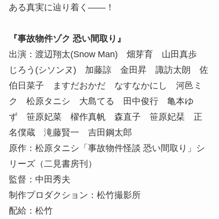
ある真実に辿り着く――！
『事故物件ゾク 恐い間取り』
出演：渡辺翔太(Snow Man) 畑芽育 山田真歩
じろう(シソンヌ) 加藤諒 金田昇 諏訪太朗 佐
伯日菜子 ますだおかだ なすなかにし 河邑ミ
ク 松原タニシ 大島てる 田中俊行 亀本ゆ
ず 笹原妃菜 櫂作真帆 森直子 笹原妃栞 正
名僕蔵 滝藤賢一 吉田鋼太郎
原作：松原タニシ「事故物件怪談 恐い間取り」シ
リーズ（二見書房刊）
監督：中田秀夫
制作プロダクション：松竹撮影所
配給：松竹