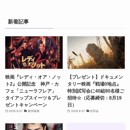
新着記事
映画『レディ・オア・ノッ
【プレゼント】ドキュメン
ト2』公開記念 神戸・カ
タリー映画『戦場0地点』
フェ「ニューラフレア」
特別試写会に40組80名様ご
タイアップスイーツ＆プレ
招待☆（応募締切：8月19
ゼントキャンペーン
日）
2026.8.07
新作映画
2026.8.07
試写会