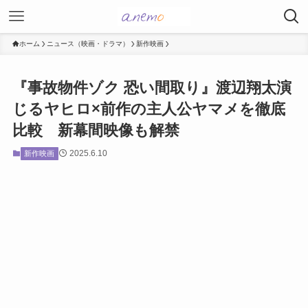
ホーム
ニュース（映画・ドラマ）
新作映画
『事故物件ゾク 恐い間取り』渡辺翔太演
じるヤヒロ×前作の主人公ヤマメを徹底
比較 新幕間映像も解禁
2025.6.10
新作映画