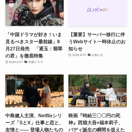
「中国ドラマが好き！いま
【重要】サーバー移行に伴
見るべきスター最前線」8
うWebサイト一時休止のお
月27日発売 「逐玉：翡翠
知らせ
の君」を徹底特集
2026.8.07
お知らせ
2026.8.07
中国ドラマ
中島健人主演、Netflixシリ
映画『時給三〇〇円の死
ーズ「SとX」仕事と恋と、
神』西畑大吾×福本莉子、
友情と―― 登場人物たちの
バディ誕生の瞬間を捉えた