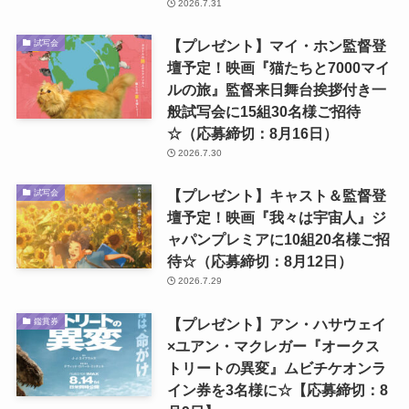
2026.7.31
【プレゼント】マイ・ホン監督登
試写会
壇予定！映画『猫たちと7000マイ
ルの旅』監督来日舞台挨拶付き一
般試写会に15組30名様ご招待
☆（応募締切：8月16日）
2026.7.30
【プレゼント】キャスト＆監督登
試写会
壇予定！映画『我々は宇宙人』ジ
ャパンプレミアに10組20名様ご招
待☆（応募締切：8月12日）
2026.7.29
【プレゼント】アン・ハサウェイ
鑑賞券
×ユアン・マクレガー『オークス
トリートの異変』ムビチケオンラ
イン券を3名様に☆【応募締切：8