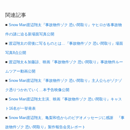
関連記事
■
Snow Man渡辺翔太『事故物件ゾク 恐い間取り』ヤヒロが各事故物
件の謎に迫る新場面写真公開
■
渡辺翔太の背後に写るものとは…『事故物件ゾク 恐い間取り』場面
写真8点公開
■
渡辺翔太＆加藤諒、映画『事故物件ゾク 恐い間取り』事故物件ルー
ムツアー動画公開
■
Snow Man渡辺翔太『事故物件ゾク 恐い間取り』主人公らがゾクゾ
ク憑りつかれていく…本予告映像公開
■
Snow Man渡辺翔太主演、映画『事故物件ゾク 恐い間取り』キャス
ト16名が一挙発表
■
Snow Man渡辺翔太、亀梨和也からのビデオメッセージに感謝 『事
故物件ゾク 恐い間取り』製作報告会見レポート