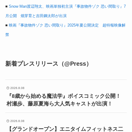
■
Snow Man渡辺翔太、映画単独初主演『事故物件ゾク 恐い間取り』7
月公開 畑芽育と吉田鋼太郎が出演
■
映画『事故物件ゾク 恐い間取り』2025年夏公開決定 超特報映像解
禁
新着プレスリリース（@Press）
2026.8.08
『8歳から始める魔法学』ボイスコミック公開！
村瀬歩、藤原夏海ら大人気キャストが出演！
2026.8.08
【グランドオープン】エニタイムフィットネス二