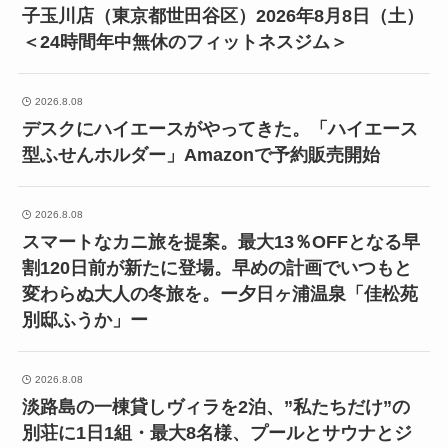
子玉川店（東京都世田谷区）2026年8月8日（土）
＜24時間年中無休のフィットネスジム＞
2026.8.08
デスクにハイエースがやってきた。「ハイエース
型ふせんホルダー」Amazonで予約販売開始
2026.8.08
スマートなカニ旅を提案。最大13％OFFとなる早
割120日前が新たに登場。早めの計画でいつもと
変わらぬ大人の冬旅を。ー夕日ヶ浦温泉「佳松苑
別邸ふうか」ー
2026.8.08
淡路島の一棟貸しヴィラを2泊、”私たちだけ”の
別荘に1日1組・最大8名様、プールとサウナとジ