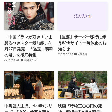
「中国ドラマが好き！いま
【重要】サーバー移行に伴
見るべきスター最前線」8
うWebサイト一時休止のお
月27日発売 「逐玉：翡翠
知らせ
の君」を徹底特集
2026.8.07
お知らせ
2026.8.07
中国ドラマ
中島健人主演、Netflixシリ
映画『時給三〇〇円の死