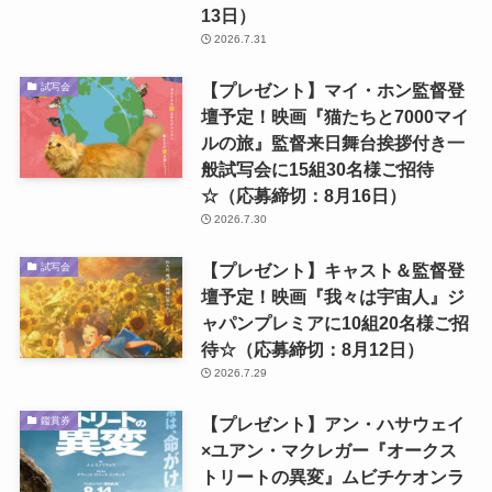
13日）
2026.7.31
【プレゼント】マイ・ホン監督登
試写会
壇予定！映画『猫たちと7000マイ
ルの旅』監督来日舞台挨拶付き一
般試写会に15組30名様ご招待
☆（応募締切：8月16日）
2026.7.30
【プレゼント】キャスト＆監督登
試写会
壇予定！映画『我々は宇宙人』ジ
ャパンプレミアに10組20名様ご招
待☆（応募締切：8月12日）
2026.7.29
【プレゼント】アン・ハサウェイ
鑑賞券
×ユアン・マクレガー『オークス
トリートの異変』ムビチケオンラ