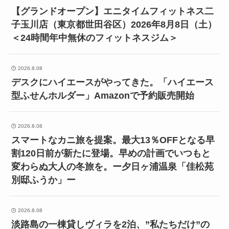
【グランドオープン】エニタイムフィットネス二
子玉川店（東京都世田谷区）2026年8月8日（土）
＜24時間年中無休のフィットネスジム＞
2026.8.08
デスクにハイエースがやってきた。「ハイエース
型ふせんホルダー」Amazonで予約販売開始
2026.8.08
スマートなカニ旅を提案。最大13％OFFとなる早
割120日前が新たに登場。早めの計画でいつもと
変わらぬ大人の冬旅を。ー夕日ヶ浦温泉「佳松苑
別邸ふうか」ー
2026.8.08
淡路島の一棟貸しヴィラを2泊、”私たちだけ”の