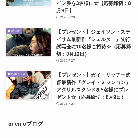
イン券を3名様に☆【応募締切：8
月9日】
2026.7.28
【プレゼント】ジェイソン・ステ
試写会
イサム最新作『シェルター』先行
試写会に10名様ご招待☆（応募締
切：8月12日）
2026.7.27
【プレゼント】ガイ・リッチー監
映画グッズ
督最新作『グレイ・ミッション』
アクリルスタンドを5名様にプレ
ゼント☆（応募締切：8月9日）
2026.7.27
anemoブログ