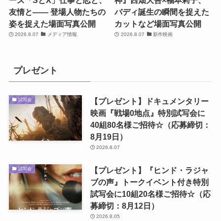
ーズ「SとX」仕事と恋と、
神』西畑大吾×福本莉子、
友情と―― 登場人物たちの
バディ誕生の瞬間を捉えた
姿を捉えた場面写真公開
カットなど場面写真公開
2026.8.07
メディア情報
2026.8.07
新作映画
プレゼント
【プレゼント】ドキュメンタリー
試写会
映画『戦場0地点』特別試写会に
40組80名様ご招待☆（応募締切：
8月19日）
2026.8.07
【プレゼント】『ヒンド・ラジャ
試写会
ブの声』トークイベント付き特別
試写会に10組20名様ご招待☆（応
募締切：8月12日）
2026.8.05