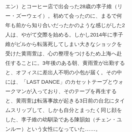
エン）とコーヒー店で出会った28歳の李子維（リ
ー・ズーウェイ）。初めて会ったのに、まるで何
年も前から知り合いだったかのような感じがした2
人は、やがて交際を始める。しかし2014年に李子
維がビルから転落死してしまい大きなショックを
受けた黄雨萱は、心の整理をつけるため上海へ赴
任することに。3年後のある朝、黄雨萱が出勤する
と、オフィスに差出人不明の小包が届く。その中
には、「LAST DANCE」のカセットテープとウォ
ークマンが入っており、そのテープを再生する
と、黄雨萱は転落事故が起きる3日前の台北にタイ
ムスリップして、しかも自分とまったく同じ顔を
した、李子維の幼馴染である陳韻如（チェン・ユ
ンルー）という女性になっていた……。