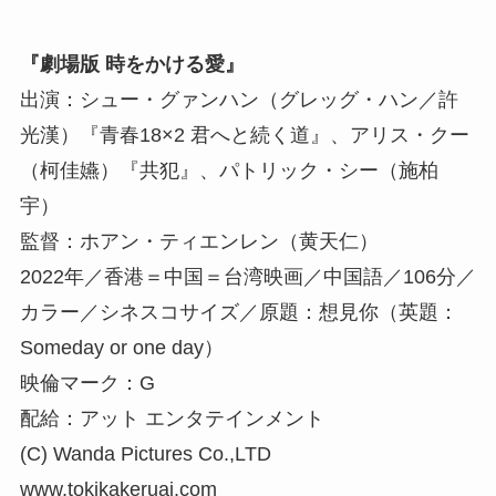
『劇場版 時をかける愛』
出演：シュー・グァンハン（グレッグ・ハン／許
光漢）『青春18×2 君へと続く道』、アリス・クー
（柯佳嬿）『共犯』、パトリック・シー（施柏
宇）
監督：ホアン・ティエンレン（黄天仁）
2022年／香港＝中国＝台湾映画／中国語／106分／
カラー／シネスコサイズ／原題：想見你（英題：
Someday or one day）
映倫マーク：G
配給：アット エンタテインメント
(C) Wanda Pictures Co.,LTD
www.tokikakeruai.com