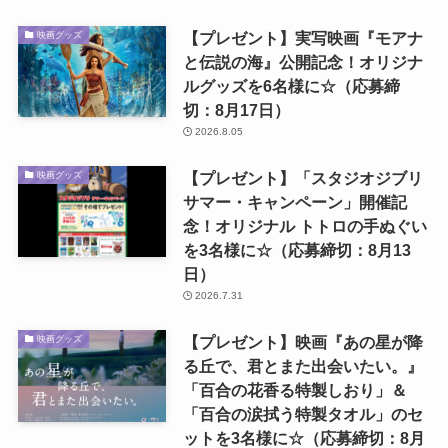
【プレゼント】実写映画『モアナ
映画グッズ
と伝説の海』公開記念！オリジナ
ルグッズを6名様に☆（応募締
切：8月17日）
2026.8.05
【プレゼント】「スタジオジブリ
映画グッズ
サマー・キャンペーン」開催記
念！オリジナル トトロの手ぬぐい
を3名様に☆（応募締切：8月13
日）
2026.7.31
【プレゼント】映画『あの星が降
映画グッズ
る丘で、君とまた出会いたい。』
「百合の花香る特製しおり」＆
「百合の涙拭う特製タオル」のセ
ットを3名様に☆（応募締切：8月