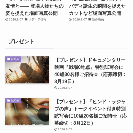
友情と―― 登場人物たちの
バディ誕生の瞬間を捉えた
姿を捉えた場面写真公開
カットなど場面写真公開
2026.8.07
メディア情報
2026.8.07
新作映画
プレゼント
【プレゼント】ドキュメンタリー
試写会
映画『戦場0地点』特別試写会に
40組80名様ご招待☆（応募締切：
8月19日）
2026.8.07
【プレゼント】『ヒンド・ラジャ
試写会
ブの声』トークイベント付き特別
試写会に10組20名様ご招待☆（応
募締切：8月12日）
2026.8.05