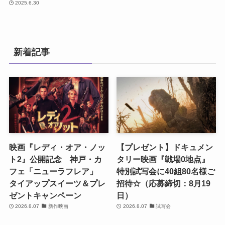
2025.6.30
新着記事
映画『レディ・オア・ノッ
【プレゼント】ドキュメン
ト2』公開記念 神戸・カ
タリー映画『戦場0地点』
フェ「ニューラフレア」
特別試写会に40組80名様ご
タイアップスイーツ＆プレ
招待☆（応募締切：8月19
ゼントキャンペーン
日）
2026.8.07
新作映画
2026.8.07
試写会