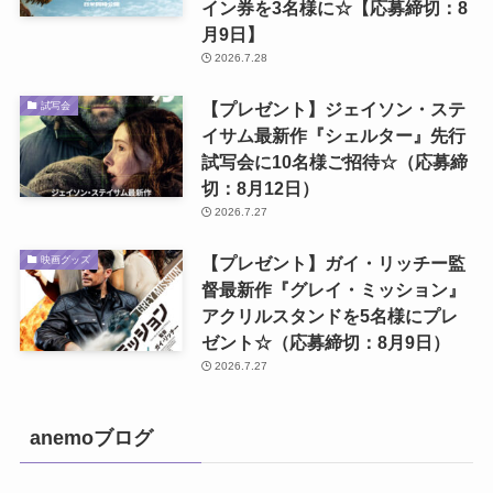
イン券を3名様に☆【応募締切：8
月9日】
2026.7.28
【プレゼント】ジェイソン・ステ
試写会
イサム最新作『シェルター』先行
試写会に10名様ご招待☆（応募締
切：8月12日）
2026.7.27
【プレゼント】ガイ・リッチー監
映画グッズ
督最新作『グレイ・ミッション』
アクリルスタンドを5名様にプレ
ゼント☆（応募締切：8月9日）
2026.7.27
anemoブログ