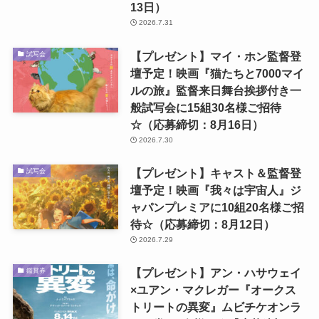
13日）
2026.7.31
【プレゼント】マイ・ホン監督登
試写会
壇予定！映画『猫たちと7000マイ
ルの旅』監督来日舞台挨拶付き一
般試写会に15組30名様ご招待
☆（応募締切：8月16日）
2026.7.30
【プレゼント】キャスト＆監督登
試写会
壇予定！映画『我々は宇宙人』ジ
ャパンプレミアに10組20名様ご招
待☆（応募締切：8月12日）
2026.7.29
【プレゼント】アン・ハサウェイ
鑑賞券
×ユアン・マクレガー『オークス
トリートの異変』ムビチケオンラ