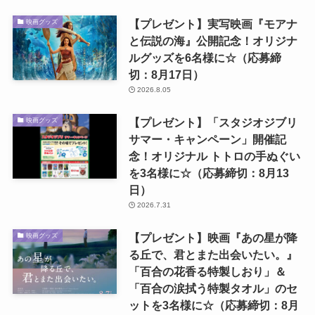
【プレゼント】実写映画『モアナ
映画グッズ
と伝説の海』公開記念！オリジナ
ルグッズを6名様に☆（応募締
切：8月17日）
2026.8.05
【プレゼント】「スタジオジブリ
映画グッズ
サマー・キャンペーン」開催記
念！オリジナル トトロの手ぬぐい
を3名様に☆（応募締切：8月13
日）
2026.7.31
【プレゼント】映画『あの星が降
映画グッズ
る丘で、君とまた出会いたい。』
「百合の花香る特製しおり」＆
「百合の涙拭う特製タオル」のセ
ットを3名様に☆（応募締切：8月