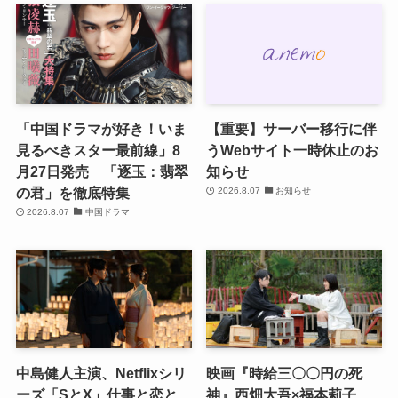
「中国ドラマが好き！いま
【重要】サーバー移行に伴
見るべきスター最前線」8
うWebサイト一時休止のお
月27日発売 「逐玉：翡翠
知らせ
の君」を徹底特集
2026.8.07
お知らせ
2026.8.07
中国ドラマ
中島健人主演、Netflixシリ
映画『時給三〇〇円の死
ーズ「SとX」仕事と恋と、
神』西畑大吾×福本莉子、