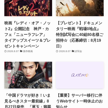
映画『レディ・オア・ノッ
【プレゼント】ドキュメン
ト2』公開記念 神戸・カ
タリー映画『戦場0地点』
フェ「ニューラフレア」
特別試写会に40組80名様ご
タイアップスイーツ＆プレ
招待☆（応募締切：8月19
ゼントキャンペーン
日）
2026.8.07
新作映画
2026.8.07
試写会
「中国ドラマが好き！いま
【重要】サーバー移行に伴
見るべきスター最前線」8
うWebサイト一時休止のお
月27日発売 「逐玉：翡翠
知らせ