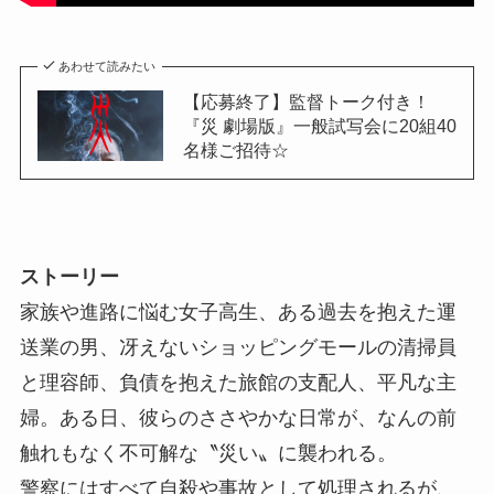
あわせて読みたい
【応募終了】監督トーク付き！
『災 劇場版』一般試写会に20組40
名様ご招待☆
ストーリー
家族や進路に悩む女子高生、ある過去を抱えた運
送業の男、冴えないショッピングモールの清掃員
と理容師、負債を抱えた旅館の支配人、平凡な主
婦。ある日、彼らのささやかな日常が、なんの前
触れもなく不可解な〝災い〟に襲われる。
警察にはすべて自殺や事故として処理されるが、