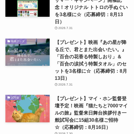
サマー・キャンペーン」開催記
念！オリジナル トトロの手ぬぐい
を3名様に☆（応募締切：8月13
日）
2026.7.31
【プレゼント】映画『あの星が降
映画グッズ
る丘で、君とまた出会いたい。』
「百合の花香る特製しおり」＆
「百合の涙拭う特製タオル」のセ
ットを3名様に☆（応募締切：8月
13日）
2026.7.31
【プレゼント】マイ・ホン監督登
試写会
壇予定！映画『猫たちと7000マイ
ルの旅』監督来日舞台挨拶付き一
般試写会に15組30名様ご招待
☆（応募締切：8月16日）
2026.7.30