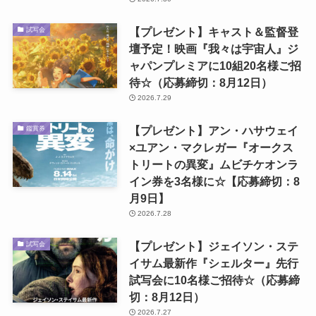
【プレゼント】キャスト＆監督登
試写会
壇予定！映画『我々は宇宙人』ジ
ャパンプレミアに10組20名様ご招
待☆（応募締切：8月12日）
2026.7.29
【プレゼント】アン・ハサウェイ
鑑賞券
×ユアン・マクレガー『オークス
トリートの異変』ムビチケオンラ
イン券を3名様に☆【応募締切：8
月9日】
2026.7.28
【プレゼント】ジェイソン・ステ
試写会
イサム最新作『シェルター』先行
試写会に10名様ご招待☆（応募締
切：8月12日）
2026.7.27