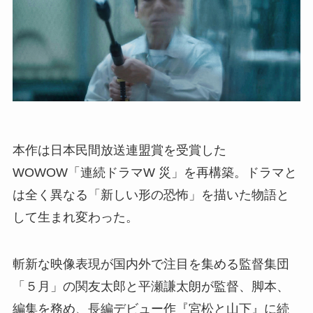
本作は日本民間放送連盟賞を受賞した
WOWOW「連続ドラマW 災」を再構築。ドラマと
は全く異なる「新しい形の恐怖」を描いた物語と
して生まれ変わった。
斬新な映像表現が国内外で注目を集める監督集団
「５月」の関友太郎と平瀬謙太朗が監督、脚本、
編集を務め、長編デビュー作『宮松と山下』に続