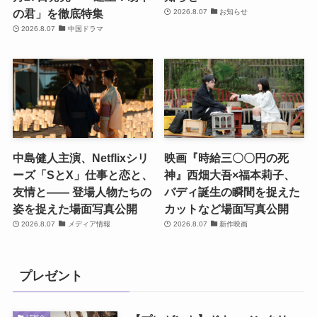
の君」を徹底特集
2026.8.07
お知らせ
2026.8.07
中国ドラマ
中島健人主演、Netflixシリ
映画『時給三〇〇円の死
ーズ「SとX」仕事と恋と、
神』西畑大吾×福本莉子、
友情と―― 登場人物たちの
バディ誕生の瞬間を捉えた
姿を捉えた場面写真公開
カットなど場面写真公開
2026.8.07
メディア情報
2026.8.07
新作映画
プレゼント