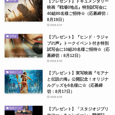
【プレゼント】ドキュメンタリー
試写会
映画『戦場0地点』特別試写会に
40組80名様ご招待☆（応募締切：
8月19日）
2026.8.07
【プレゼント】『ヒンド・ラジャ
試写会
ブの声』トークイベント付き特別
試写会に10組20名様ご招待☆（応
募締切：8月12日）
2026.8.05
【プレゼント】実写映画『モアナ
映画グッズ
と伝説の海』公開記念！オリジナ
ルグッズを6名様に☆（応募締
切：8月17日）
2026.8.05
【プレゼント】「スタジオジブリ
映画グッズ