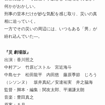
何かがおかしい。
刑事の堂本だけが妙な気配を感じ取り、災いの真
相に迫っていく。
一方でその災いの周辺には、いつもある「男」が
紛れ込んでいた―。
『災 劇場版』
出演：香川照之
中村アン 竹原ピストル 宮近海斗
中島セナ 松田龍平 内田慈 藤原季節 じろう
（シソンヌ） 坂井真紀／安達祐実 井之脇海
監督・脚本・編集：関友太郎、平瀬謙太朗
音楽：豊田真之
原案：５月