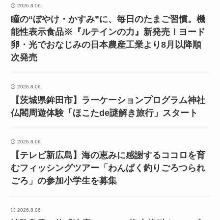
2026.8.06
瞳の“ぼやけ・かすみ”に、毎日のたまご習慣。機
能性表示食品※『ルテインの力』新発売！ヨード
卵・光でおなじみの日本農産工業より8月以降順
次発売
2026.8.06
【茨城県鉾田市】ラーケーションプログラム神社
仏閣周遊体験「ほこたde謎解き旅行」スタート
2026.8.06
【テレビ新広島】海の恵みに感謝するココロを育
むフィッシングツアー「わんぱく釣りごろつられ
ごろ」の参加小学生を募集
2026.8.06