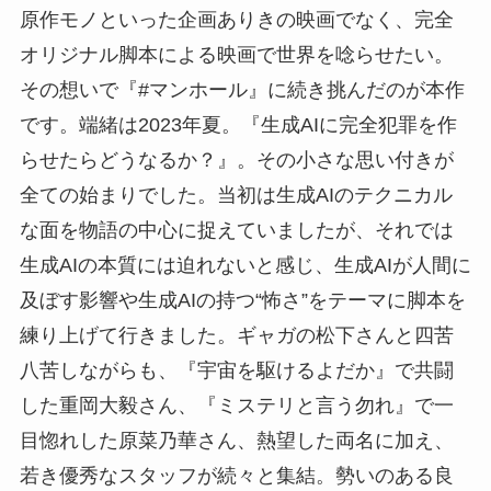
原作モノといった企画ありきの映画でなく、完全
オリジナル脚本による映画で世界を唸らせたい。
その想いで『#マンホール』に続き挑んだのが本作
です。端緒は2023年夏。『生成AIに完全犯罪を作
らせたらどうなるか？』。その小さな思い付きが
全ての始まりでした。当初は生成AIのテクニカル
な面を物語の中心に捉えていましたが、それでは
生成AIの本質には迫れないと感じ、生成AIが人間に
及ぼす影響や生成AIの持つ“怖さ”をテーマに脚本を
練り上げて行きました。ギャガの松下さんと四苦
八苦しながらも、『宇宙を駆けるよだか』で共闘
した重岡大毅さん、『ミステリと言う勿れ』で一
目惚れした原菜乃華さん、熱望した両名に加え、
若き優秀なスタッフが続々と集結。勢いのある良