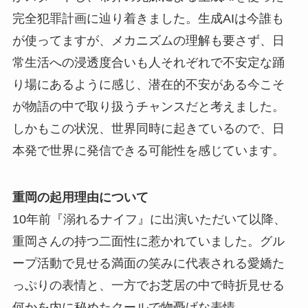
完全犯罪計画に辿り着きました。生成AIは今誰も
が使ってますが、メカニズムの理解も要さず、日
常生活への浸透度合いも人それぞれで不安定な踊
り場にあるように感じ、潜在的不安がある今こそ
が物語の中で取り扱うチャンスだと考えました。
しかもこの状況、世界同時に起きているので、日
本発で世界に発信できる可能性を感じています。
重岡の起用理由について
10年前『溺れるナイフ』に出演いただいて以降、
重岡さんの持つ二面性に惹かれていました。グル
ープ活動で見せる満面の笑みに代表される愛嬌た
っぷりの表情と、一方でお芝居の中で時折見せる
何かを内に秘めたクールで物憂げな表情。