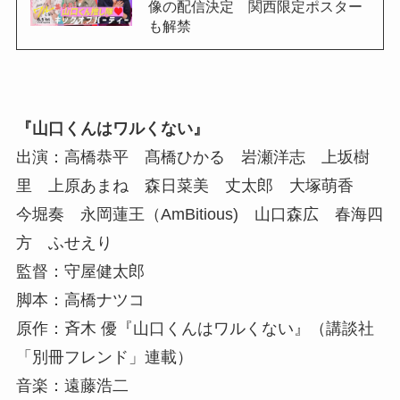
像の配信決定 関西限定ポスター
も解禁
『山口くんはワルくない』
出演：高橋恭平 髙橋ひかる 岩瀬洋志 上坂樹
里 上原あまね 森日菜美 丈太郎 大塚萌香
今堀奏 永岡蓮王（AmBitious) 山口森広 春海四
方 ふせえり
監督：守屋健太郎
脚本：高橋ナツコ
原作：斉木 優『山口くんはワルくない』（講談社
「別冊フレンド」連載）
音楽：遠藤浩二