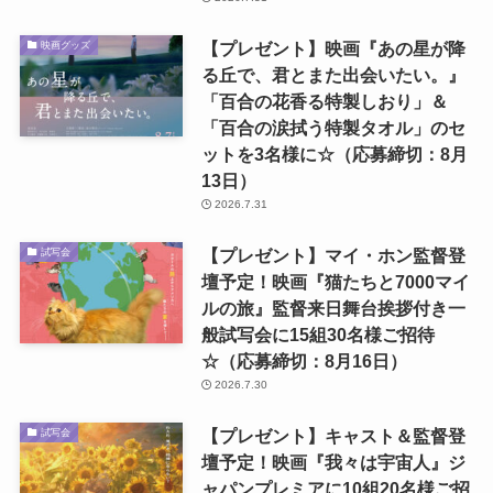
【プレゼント】映画『あの星が降
映画グッズ
る丘で、君とまた出会いたい。』
「百合の花香る特製しおり」＆
「百合の涙拭う特製タオル」のセ
ットを3名様に☆（応募締切：8月
13日）
2026.7.31
【プレゼント】マイ・ホン監督登
試写会
壇予定！映画『猫たちと7000マイ
ルの旅』監督来日舞台挨拶付き一
般試写会に15組30名様ご招待
☆（応募締切：8月16日）
2026.7.30
【プレゼント】キャスト＆監督登
試写会
壇予定！映画『我々は宇宙人』ジ
ャパンプレミアに10組20名様ご招