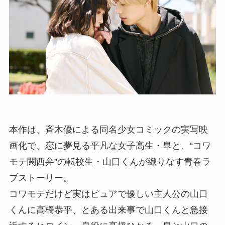
本作は、斉木優による同名少女コミックの実写映
画化で、恋に夢見る平凡な女子高生・皐と、“コワ
モテ関西弁”の転校生・山口くんが織りなす青春ラ
ブストーリー。
コワモテだけど実はピュアで優しい主人公の山口
くんに高橋恭平、とある出来事で山口くんと急接