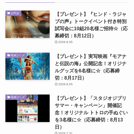
【プレゼント】『ヒンド・ラジャ
試写会
ブの声』トークイベント付き特別
試写会に10組20名様ご招待☆（応
募締切：8月12日）
2026.8.05
【プレゼント】実写映画『モアナ
映画グッズ
と伝説の海』公開記念！オリジナ
ルグッズを6名様に☆（応募締
切：8月17日）
2026.8.05
【プレゼント】「スタジオジブリ
映画グッズ
サマー・キャンペーン」開催記
念！オリジナル トトロの手ぬぐい
を3名様に☆（応募締切：8月13
日）
2026.7.31