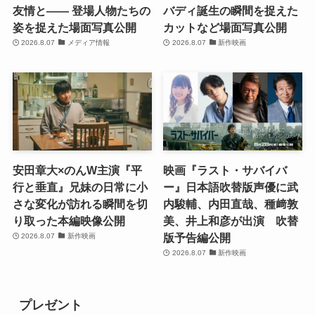
友情と―― 登場人物たちの
バディ誕生の瞬間を捉えた
姿を捉えた場面写真公開
カットなど場面写真公開
2026.8.07
メディア情報
2026.8.07
新作映画
安田章大×のんW主演『平
映画『ラスト・サバイバ
行と垂直』兄妹の日常に小
ー』日本語吹替版声優に武
さな変化が訪れる瞬間を切
内駿輔、内田直哉、種﨑敦
り取った本編映像公開
美、井上和彦が出演 吹替
版予告編公開
2026.8.07
新作映画
2026.8.07
新作映画
プレゼント