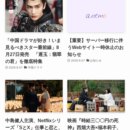
「中国ドラマが好き！いま
【重要】サーバー移行に伴
見るべきスター最前線」8
うWebサイト一時休止のお
月27日発売 「逐玉：翡翠
知らせ
の君」を徹底特集
2026.8.07
お知らせ
2026.8.07
中国ドラマ
中島健人主演、Netflixシリ
映画『時給三〇〇円の死
ーズ「SとX」仕事と恋と、
神』西畑大吾×福本莉子、