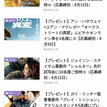
待☆（応募締切：8月12日）
2026.7.29
【プレゼント】アン・ハサウェイ
鑑賞券
×ユアン・マクレガー『オークス
トリートの異変』ムビチケオンラ
イン券を3名様に☆【応募締切：8
月9日】
2026.7.28
【プレゼント】ジェイソン・ステ
試写会
イサム最新作『シェルター』先行
試写会に10名様ご招待☆（応募締
切：8月12日）
2026.7.27
【プレゼント】ガイ・リッチー監
映画グッズ
督最新作『グレイ・ミッション』
アクリルスタンドを5名様にプレ