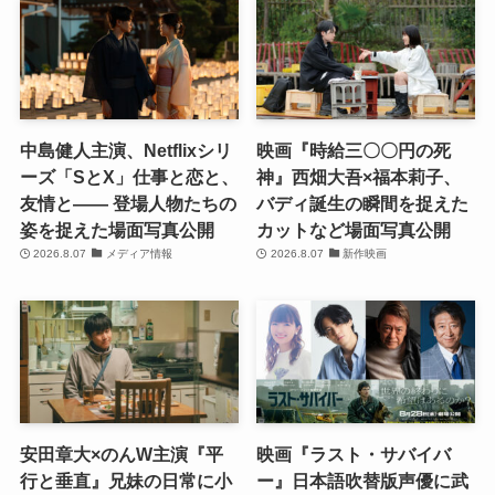
中島健人主演、Netflixシリ
映画『時給三〇〇円の死
ーズ「SとX」仕事と恋と、
神』西畑大吾×福本莉子、
友情と―― 登場人物たちの
バディ誕生の瞬間を捉えた
姿を捉えた場面写真公開
カットなど場面写真公開
2026.8.07
メディア情報
2026.8.07
新作映画
安田章大×のんW主演『平
映画『ラスト・サバイバ
行と垂直』兄妹の日常に小
ー』日本語吹替版声優に武