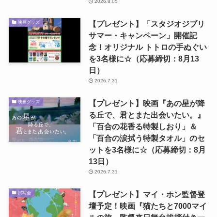
2026.8.05
【プレゼント】「スタジオジブリ
映画グッズ
サマー・キャンペーン」開催記
念！オリジナル トトロの手ぬぐい
を3名様に☆（応募締切：8月13
日）
2026.7.31
【プレゼント】映画『あの星が降
映画グッズ
る丘で、君とまた出会いたい。』
「百合の花香る特製しおり」＆
「百合の涙拭う特製タオル」のセ
ットを3名様に☆（応募締切：8月
13日）
2026.7.31
【プレゼント】マイ・ホン監督登
試写会
壇予定！映画『猫たちと7000マイ