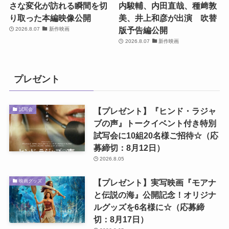
さな変化が訪れる瞬間を切
内駿輔、内田直哉、種﨑敦
り取った本編映像公開
美、井上和彦が出演 吹替
版予告編公開
2026.8.07
新作映画
2026.8.07
新作映画
プレゼント
【プレゼント】『ヒンド・ラジャ
試写会
ブの声』トークイベント付き特別
試写会に10組20名様ご招待☆（応
募締切：8月12日）
2026.8.05
【プレゼント】実写映画『モアナ
映画グッズ
と伝説の海』公開記念！オリジナ
ルグッズを6名様に☆（応募締
切：8月17日）