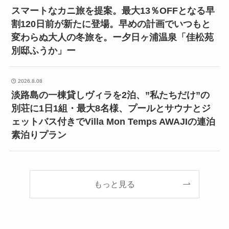
スマートなカニ旅を提案。最大13％OFFとなる早
割120日前が新たに登場。早めの計画でいつもと
変わらぬ大人の冬旅を。ー夕日ヶ浦温泉「佳松苑
別邸ふうか」ー
2026.8.08
淡路島の一棟貸しヴィラを2泊、”私たちだけ”の
別荘に1日1組・最大8名様、プールとサウナとジ
ェットバス付きでVilla Mon Temps AWAJIの連泊
素泊りプラン
もっと見る