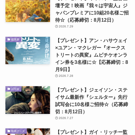
壇予定！映画『我々は宇宙人』ジ
ャパンプレミアに10組20名様ご招
待☆（応募締切：8月12日）
2026.7.29
【プレゼント】アン・ハサウェイ
鑑賞券
×ユアン・マクレガー『オークス
トリートの異変』ムビチケオンラ
イン券を3名様に☆【応募締切：8
月9日】
2026.7.28
【プレゼント】ジェイソン・ステ
試写会
イサム最新作『シェルター』先行
試写会に10名様ご招待☆（応募締
切：8月12日）
2026.7.27
【プレゼント】ガイ・リッチー監
映画グッズ