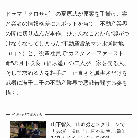
ドラマ「クロサギ」の夏原武が原案を手掛け、客
と業者の情報格差にスポットを当て、不動産業界
の闇に切り込んだ本作。ひょんなことから“嘘がつ
けなくなってしまった”不動産営業マン永瀬財地
（山下）と、後輩社員で“カスタマーファースト
命”の月下咲良（福原遥）の二人が、家を売る人、
そして求める人を相手に、正直さと誠実さだけを
武器に海千山千の不動産業界で悪戦苦闘する姿を
描く。
あわせて読みたい
山下智久、山﨑努とスクリーンで
再共演 映画『正直不動産』場面
写真＆メイキング写真解禁