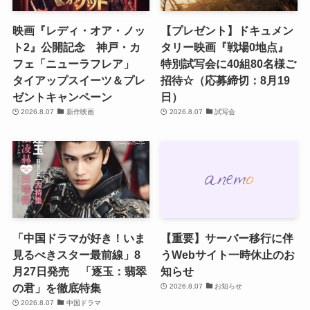
映画『レディ・オア・ノッ
【プレゼント】ドキュメン
ト2』公開記念 神戸・カ
タリー映画『戦場0地点』
フェ「ニューラフレア」
特別試写会に40組80名様ご
タイアップスイーツ＆プレ
招待☆（応募締切：8月19
ゼントキャンペーン
日）
2026.8.07
新作映画
2026.8.07
試写会
「中国ドラマが好き！いま
【重要】サーバー移行に伴
見るべきスター最前線」8
うWebサイト一時休止のお
月27日発売 「逐玉：翡翠
知らせ
の君」を徹底特集
2026.8.07
お知らせ
2026.8.07
中国ドラマ