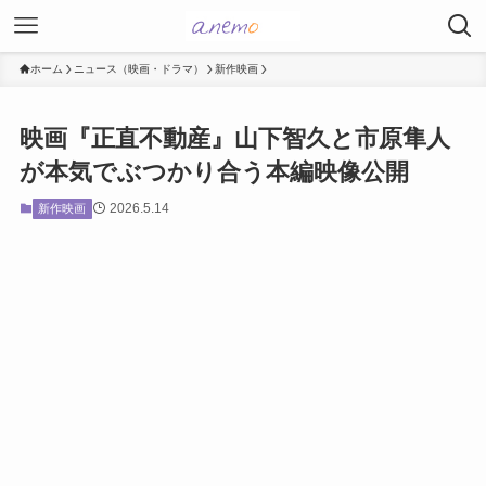
ホーム
ニュース（映画・ドラマ）
新作映画
映画『正直不動産』山下智久と市原隼人
が本気でぶつかり合う本編映像公開
2026.5.14
新作映画