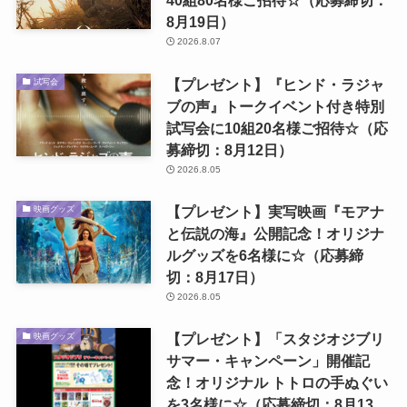
40組80名様ご招待☆（応募締切：
8月19日）
2026.8.07
【プレゼント】『ヒンド・ラジャ
試写会
ブの声』トークイベント付き特別
試写会に10組20名様ご招待☆（応
募締切：8月12日）
2026.8.05
【プレゼント】実写映画『モアナ
映画グッズ
と伝説の海』公開記念！オリジナ
ルグッズを6名様に☆（応募締
切：8月17日）
2026.8.05
【プレゼント】「スタジオジブリ
映画グッズ
サマー・キャンペーン」開催記
念！オリジナル トトロの手ぬぐい
を3名様に☆（応募締切：8月13