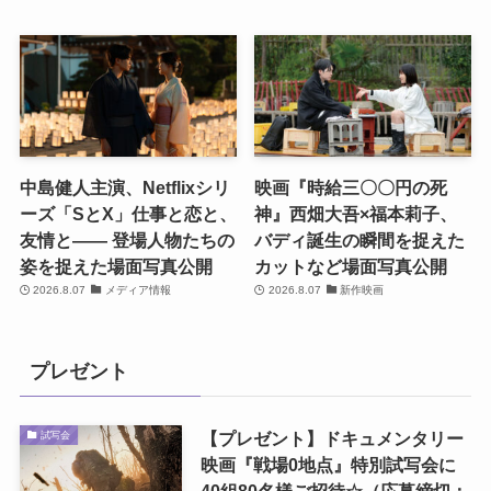
中島健人主演、Netflixシリ
映画『時給三〇〇円の死
ーズ「SとX」仕事と恋と、
神』西畑大吾×福本莉子、
友情と―― 登場人物たちの
バディ誕生の瞬間を捉えた
姿を捉えた場面写真公開
カットなど場面写真公開
2026.8.07
メディア情報
2026.8.07
新作映画
プレゼント
【プレゼント】ドキュメンタリー
試写会
映画『戦場0地点』特別試写会に