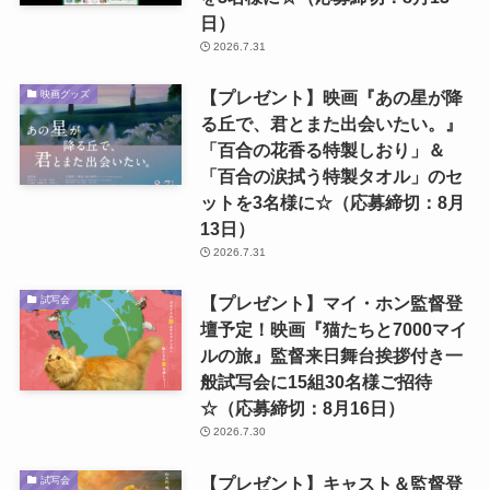
日）
2026.7.31
【プレゼント】映画『あの星が降
映画グッズ
る丘で、君とまた出会いたい。』
「百合の花香る特製しおり」＆
「百合の涙拭う特製タオル」のセ
ットを3名様に☆（応募締切：8月
13日）
2026.7.31
【プレゼント】マイ・ホン監督登
試写会
壇予定！映画『猫たちと7000マイ
ルの旅』監督来日舞台挨拶付き一
般試写会に15組30名様ご招待
☆（応募締切：8月16日）
2026.7.30
【プレゼント】キャスト＆監督登
試写会