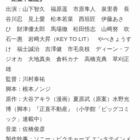
出演：山下智久 福原遥 市原隼人 泉里香 長
谷川忍 見上愛 松本若菜 西垣匠 伊藤あさ
ひ 財津優太郎 馬場徹 松田悟志 山﨑努 吹
石一惠 岩﨑大昇（KEY TO LIT） やべきょうす
け 福士誠治 吉澤健 市毛良枝 ディーン・フ
ジオカ 大地真央 倉科カナ 高橋克典 草刈正
雄
監督：川村泰祐
脚本：根本ノンジ
原作：大谷アキラ（漫画）夏原武（原案）水野光
博（脚本）『正直不動産』（小学館「ビッグコミ
ック」連載中）
音楽：佐橋俊彦
製作幹事：ソニー・ピクチャーズ エンタテインメ