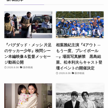
『バグダッド・メッシ 片足
相葉雅紀主演『4アウト ─
のサッカー少年』検問シー
もう一度、プレイボール
ン本編映像＆監督メッセー
─』場面写真解禁 黒島結
ジ動画公開
菜、松本利夫らキャスト登
壇イベントの開催決定
2026.8.06
新作映画
2026.8.06
新作映画