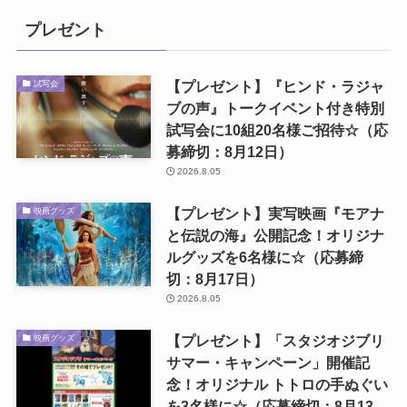
プレゼント
【プレゼント】『ヒンド・ラジャ
試写会
ブの声』トークイベント付き特別
試写会に10組20名様ご招待☆（応
募締切：8月12日）
2026.8.05
【プレゼント】実写映画『モアナ
映画グッズ
と伝説の海』公開記念！オリジナ
ルグッズを6名様に☆（応募締
切：8月17日）
2026.8.05
【プレゼント】「スタジオジブリ
映画グッズ
サマー・キャンペーン」開催記
念！オリジナル トトロの手ぬぐい
を3名様に☆（応募締切：8月13