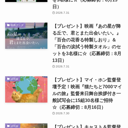
日）
2026.7.31
【プレゼント】映画『あの星が降
映画グッズ
る丘で、君とまた出会いたい。』
「百合の花香る特製しおり」＆
「百合の涙拭う特製タオル」のセ
ットを3名様に☆（応募締切：8月
13日）
2026.7.31
【プレゼント】マイ・ホン監督登
試写会
壇予定！映画『猫たちと7000マイ
ルの旅』監督来日舞台挨拶付き一
般試写会に15組30名様ご招待
☆（応募締切：8月16日）
2026.7.30
【プレゼント】キャスト＆監督登
試写会