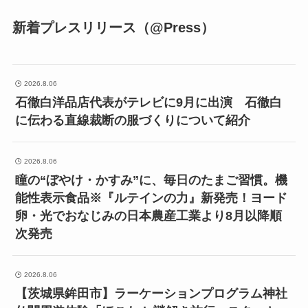
新着プレスリリース（@Press）
2026.8.06
石徹白洋品店代表がテレビに9月に出演 石徹白
に伝わる直線裁断の服づくりについて紹介
2026.8.06
瞳の“ぼやけ・かすみ”に、毎日のたまご習慣。機
能性表示食品※『ルテインの力』新発売！ヨード
卵・光でおなじみの日本農産工業より8月以降順
次発売
2026.8.06
【茨城県鉾田市】ラーケーションプログラム神社