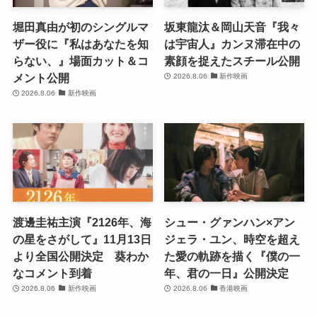
堀田真由が初のシングルマ
坂東龍汰＆岡山天音『我々
ザー役に『私はあなたを知
は宇宙人』カンヌ滞在中の
らない、』場面カット＆コ
素顔を捉えたスチール公開
メント公開
2026.8.06
新作映画
2026.8.06
新作映画
渡邊圭祐主演『2126年、海
シュー・グァンハン×アン
の星をさがして』11月13日
ジェラ・ユン、時空を超え
より全国公開決定 葵わか
た愛の軌跡を描く『僕の一
なコメント到着
年、君の一日』公開決定
2026.8.06
新作映画
2026.8.06
香港映画