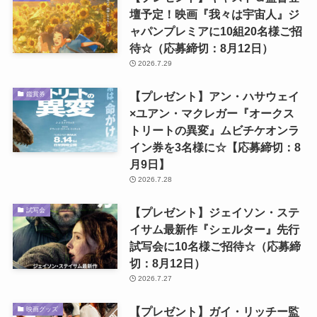
壇予定！映画『我々は宇宙人』ジ
ャパンプレミアに10組20名様ご招
待☆（応募締切：8月12日）
2026.7.29
【プレゼント】アン・ハサウェイ
鑑賞券
×ユアン・マクレガー『オークス
トリートの異変』ムビチケオンラ
イン券を3名様に☆【応募締切：8
月9日】
2026.7.28
【プレゼント】ジェイソン・ステ
試写会
イサム最新作『シェルター』先行
試写会に10名様ご招待☆（応募締
切：8月12日）
2026.7.27
【プレゼント】ガイ・リッチー監
映画グッズ