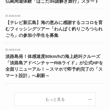
仏閣周遊体験「ほこたde謎解き旅行」スタート
2026.8.06
【テレビ新広島】海の恵みに感謝するココロを育
むフィッシングツアー「わんぱく釣りごろつられ
ごろ」の参加小学生を募集
2026.8.06
淡路島発！体感速度80km/hの海上絶叫クルーズ
「淡路島アドベンチャーRIBライド」が公式HPを
全面リニューアル！～スマホで即予約完了の「ス
マート設計」へ刷新～
もっと見る