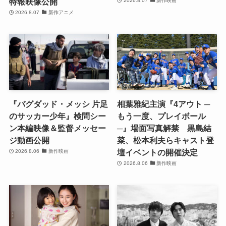
特報映像公開
2026.8.07
新作映画
2026.8.07
新作アニメ
『バグダッド・メッシ 片足
相葉雅紀主演『4アウト ─
のサッカー少年』検問シー
もう一度、プレイボール
ン本編映像＆監督メッセー
─』場面写真解禁 黒島結
ジ動画公開
菜、松本利夫らキャスト登
壇イベントの開催決定
2026.8.06
新作映画
2026.8.06
新作映画