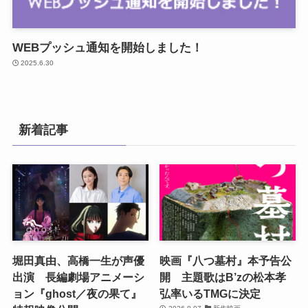
WEBプッシュ通知を開始しました！
2025.6.30
新着記事
堀田真由、高橋一生が声優
映画『八つ墓村』本予告公
出演 長編劇場アニメーシ
開 主題歌はB’zの松本孝
ョン『ghost／夜の果て』
弘率いるTMGに決定