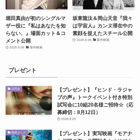
堀田真由が初のシングルマ
坂東龍汰＆岡山天音『我々
ザー役に『私はあなたを知
は宇宙人』カンヌ滞在中の
らない、』場面カット＆コ
素顔を捉えたスチール公開
メント公開
2026.8.06
新作映画
2026.8.06
新作映画
プレゼント
【プレゼント】『ヒンド・ラジャ
試写会
ブの声』トークイベント付き特別
試写会に10組20名様ご招待☆（応
募締切：8月12日）
2026.8.05
【プレゼント】実写映画『モアナ
映画グッズ