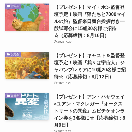
【プレゼント】マイ・ホン監督登
試写会
壇予定！映画『猫たちと7000マイ
ルの旅』監督来日舞台挨拶付き一
般試写会に15組30名様ご招待
☆（応募締切：8月16日）
2026.7.30
【プレゼント】キャスト＆監督登
試写会
壇予定！映画『我々は宇宙人』ジ
ャパンプレミアに10組20名様ご招
待☆（応募締切：8月12日）
2026.7.29
【プレゼント】アン・ハサウェイ
鑑賞券
×ユアン・マクレガー『オークス
トリートの異変』ムビチケオンラ
イン券を3名様に☆【応募締切：8
月9日】
2026.7.28