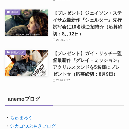
【プレゼント】ジェイソン・ステ
試写会
イサム最新作『シェルター』先行
試写会に10名様ご招待☆（応募締
切：8月12日）
2026.7.27
【プレゼント】ガイ・リッチー監
映画グッズ
督最新作『グレイ・ミッション』
アクリルスタンドを5名様にプレ
ゼント☆（応募締切：8月9日）
2026.7.27
anemoブログ
・
ちゅまろぐ
・
シカゴつぶやきブログ