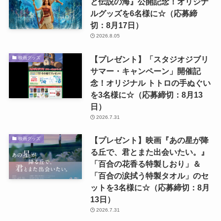
と伝説の海』公開記念！オリジナ
ルグッズを6名様に☆（応募締
切：8月17日）
2026.8.05
【プレゼント】「スタジオジブリ
映画グッズ
サマー・キャンペーン」開催記
念！オリジナル トトロの手ぬぐい
を3名様に☆（応募締切：8月13
日）
2026.7.31
【プレゼント】映画『あの星が降
映画グッズ
る丘で、君とまた出会いたい。』
「百合の花香る特製しおり」＆
「百合の涙拭う特製タオル」のセ
ットを3名様に☆（応募締切：8月
13日）
2026.7.31