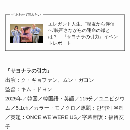
あわせて読みたい
エレガント人生、“親友から伴侶
へ”映画さながらの運命の縁と
は？ 『サヨナラの引力』イベン
トレポート
『サヨナラの引力』
出演：ク・ギョファン、ムン・ガヨン
監督：キム・ドヨン
2025年／韓国／韓国語・英語／115分／ユニビジウ
ム／5.1ch／カラー・モノクロ／原題：만약에 우리
／英題：ONCE WE WERE US／字幕翻訳：福留友
子