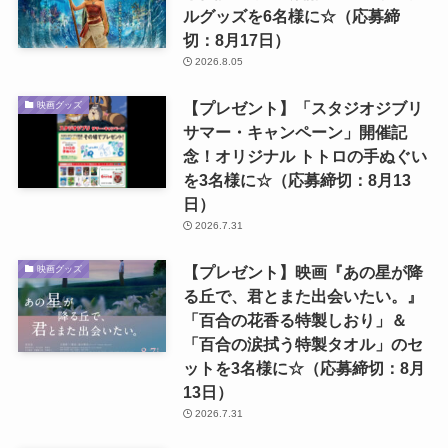
ルグッズを6名様に☆（応募締
切：8月17日）
2026.8.05
【プレゼント】「スタジオジブリ
映画グッズ
サマー・キャンペーン」開催記
念！オリジナル トトロの手ぬぐい
を3名様に☆（応募締切：8月13
日）
2026.7.31
【プレゼント】映画『あの星が降
映画グッズ
る丘で、君とまた出会いたい。』
「百合の花香る特製しおり」＆
「百合の涙拭う特製タオル」のセ
ットを3名様に☆（応募締切：8月
13日）
2026.7.31