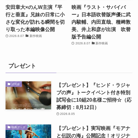
安田章大×のんW主演『平
映画『ラスト・サバイバ
行と垂直』兄妹の日常に小
ー』日本語吹替版声優に武
さな変化が訪れる瞬間を切
内駿輔、内田直哉、種﨑敦
り取った本編映像公開
美、井上和彦が出演 吹替
版予告編公開
2026.8.07
新作映画
2026.8.07
新作映画
プレゼント
【プレゼント】『ヒンド・ラジャ
試写会
ブの声』トークイベント付き特別
試写会に10組20名様ご招待☆（応
募締切：8月12日）
2026.8.05
【プレゼント】実写映画『モアナ
映画グッズ
と伝説の海』公開記念！オリジナ