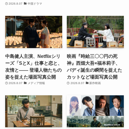
2026.8.07
中国ドラマ
中島健人主演、Netflixシリ
映画『時給三〇〇円の死
ーズ「SとX」仕事と恋と、
神』西畑大吾×福本莉子、
友情と―― 登場人物たちの
バディ誕生の瞬間を捉えた
姿を捉えた場面写真公開
カットなど場面写真公開
2026.8.07
メディア情報
2026.8.07
新作映画