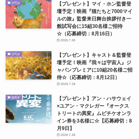
【プレゼント】マイ・ホン監督登
試写会
壇予定！映画『猫たちと7000マイ
ルの旅』監督来日舞台挨拶付き一
般試写会に15組30名様ご招待
☆（応募締切：8月16日）
2026.7.30
【プレゼント】キャスト＆監督登
試写会
壇予定！映画『我々は宇宙人』ジ
ャパンプレミアに10組20名様ご招
待☆（応募締切：8月12日）
2026.7.29
【プレゼント】アン・ハサウェイ
鑑賞券
×ユアン・マクレガー『オークス
トリートの異変』ムビチケオンラ
イン券を3名様に☆【応募締切：8
月9日】
2026.7.28