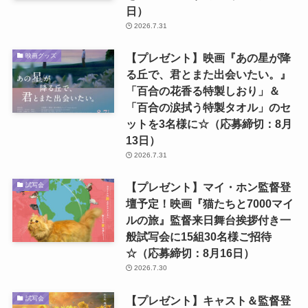
日）
2026.7.31
【プレゼント】映画『あの星が降
映画グッズ
る丘で、君とまた出会いたい。』
「百合の花香る特製しおり」＆
「百合の涙拭う特製タオル」のセ
ットを3名様に☆（応募締切：8月
13日）
2026.7.31
【プレゼント】マイ・ホン監督登
試写会
壇予定！映画『猫たちと7000マイ
ルの旅』監督来日舞台挨拶付き一
般試写会に15組30名様ご招待
☆（応募締切：8月16日）
2026.7.30
【プレゼント】キャスト＆監督登
試写会