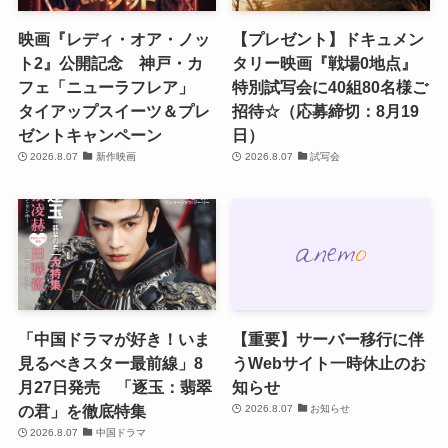
映画『レディ・オア・ノッ
【プレゼント】ドキュメン
ト2』公開記念 神戸・カ
タリー映画『戦場0地点』
フェ「ニューラフレア」
特別試写会に40組80名様ご
タイアップスイーツ＆プレ
招待☆（応募締切：8月19
ゼントキャンペーン
日）
2026.8.07
新作映画
2026.8.07
試写会
「中国ドラマが好き！いま
【重要】サーバー移行に伴
見るべきスター最前線」8
うWebサイト一時休止のお
月27日発売 「逐玉：翡翠
知らせ
の君」を徹底特集
2026.8.07
お知らせ
2026.8.07
中国ドラマ