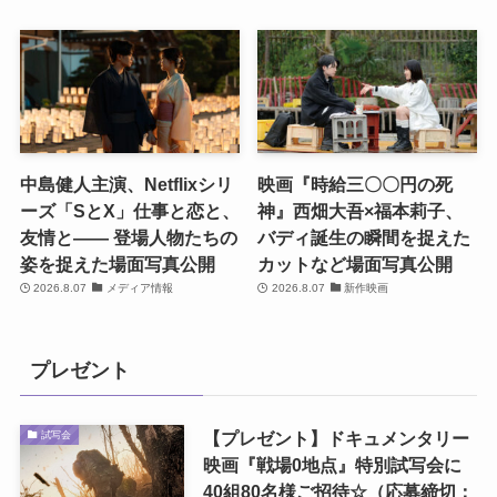
中島健人主演、Netflixシリ
映画『時給三〇〇円の死
ーズ「SとX」仕事と恋と、
神』西畑大吾×福本莉子、
友情と―― 登場人物たちの
バディ誕生の瞬間を捉えた
姿を捉えた場面写真公開
カットなど場面写真公開
2026.8.07
メディア情報
2026.8.07
新作映画
プレゼント
【プレゼント】ドキュメンタリー
試写会
映画『戦場0地点』特別試写会に
40組80名様ご招待☆（応募締切：