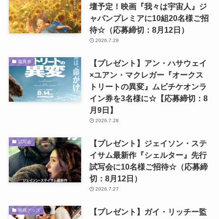
壇予定！映画『我々は宇宙人』ジ
ャパンプレミアに10組20名様ご招
待☆（応募締切：8月12日）
2026.7.29
【プレゼント】アン・ハサウェイ
鑑賞券
×ユアン・マクレガー『オークス
トリートの異変』ムビチケオンラ
イン券を3名様に☆【応募締切：8
月9日】
2026.7.28
【プレゼント】ジェイソン・ステ
試写会
イサム最新作『シェルター』先行
試写会に10名様ご招待☆（応募締
切：8月12日）
2026.7.27
【プレゼント】ガイ・リッチー監
映画グッズ