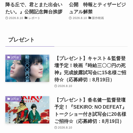
降る丘で、君とまた出会い
公開 特報とティザービジ
たい。』公開記念舞台挨拶
ュアル解禁
2026.8.10
レポート
2026.8.10
新作映画
プレゼント
【プレゼント】キャスト＆監督登
試写会
壇予定！映画『時給三〇〇円の死
神』完成披露試写会に15名様ご招
待☆（応募締切：8月19日）
2026.8.10
【プレゼント】沓名健一監督登壇
試写会
予定！『SEKIRO: NO DEFEAT』
トークショー付き試写会に20名様
ご招待☆（応募締切：8月19日）
2026.8.10