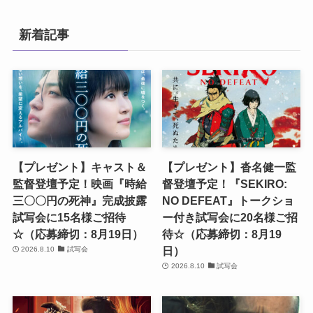
新着記事
【プレゼント】キャスト＆
【プレゼント】沓名健一監
監督登壇予定！映画『時給
督登壇予定！『SEKIRO:
三〇〇円の死神』完成披露
NO DEFEAT』トークショ
試写会に15名様ご招待
ー付き試写会に20名様ご招
☆（応募締切：8月19日）
待☆（応募締切：8月19
日）
2026.8.10
試写会
2026.8.10
試写会