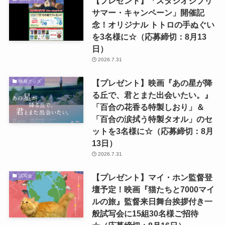
【プレゼント】「スタジオジブリ
サマー・キャンペーン」開催記
念！オリジナル トトロの手ぬぐい
を3名様に☆（応募締切：8月13
日）
2026.7.31
【プレゼント】映画『あの星が降
映画グッズ
る丘で、君とまた出会いたい。』
「百合の花香る特製しおり」＆
「百合の涙拭う特製タオル」のセ
ットを3名様に☆（応募締切：8月
13日）
2026.7.31
【プレゼント】マイ・ホン監督登
試写会
壇予定！映画『猫たちと7000マイ
ルの旅』監督来日舞台挨拶付き一
般試写会に15組30名様ご招待