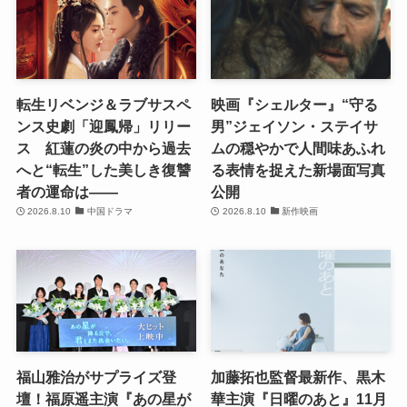
転生リベンジ＆ラブサスペ
映画『シェルター』“守る
ンス史劇「迎鳳帰」リリー
男”ジェイソン・ステイサ
ス 紅蓮の炎の中から過去
ムの穏やかで人間味あふれ
へと“転生”した美しき復讐
る表情を捉えた新場面写真
者の運命は――
公開
2026.8.10
中国ドラマ
2026.8.10
新作映画
福山雅治がサプライズ登
加藤拓也監督最新作、黒木
壇！福原遥主演『あの星が
華主演『日曜のあと』11月