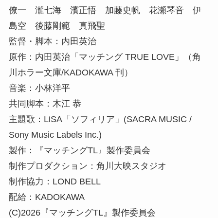
僚一 瀧七海 濱正悟 加藤史帆 花瀬琴音 伊
島空 後藤剛範 真飛聖
監督・脚本：内田英治
原作：内田英治「マッチング TRUE LOVE」（角
川ホラー文庫/KADOKAWA 刊）
音楽：小林洋平
共同脚本：木江 恭
主題歌：LiSA「ソフィリア」(SACRA MUSIC /
Sony Music Labels Inc.)
製作：『マッチングTL』製作委員会
制作プロダクション：角川大映スタジオ
制作協力：LOND BELL
配給：KADOKAWA
(C)2026『マッチングTL』製作委員会