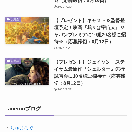
☆（応募締切：8月16日）
2026.7.30
【プレゼント】キャスト＆監督登
試写会
壇予定！映画『我々は宇宙人』ジ
ャパンプレミアに10組20名様ご招
待☆（応募締切：8月12日）
2026.7.29
【プレゼント】ジェイソン・ステ
試写会
イサム最新作『シェルター』先行
試写会に10名様ご招待☆（応募締
切：8月12日）
2026.7.27
anemoブログ
・
ちゅまろぐ