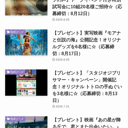
試写会に10組20名様ご招待☆（応
募締切：8月12日）
2026.8.05
【プレゼント】実写映画『モアナ
映画グッズ
と伝説の海』公開記念！オリジナ
ルグッズを6名様に☆（応募締
切：8月17日）
2026.8.05
【プレゼント】「スタジオジブリ
映画グッズ
サマー・キャンペーン」開催記
念！オリジナル トトロの手ぬぐい
を3名様に☆（応募締切：8月13
日）
2026.7.31
【プレゼント】映画『あの星が降
映画グッズ
る丘で、君とまた出会いたい。』