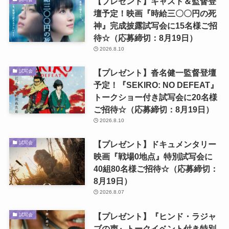
【プレゼント】キャスト＆監督登
壇予定！映画『時給三〇〇円の死
神』完成披露試写会に15名様ご招
待☆（応募締切：8月19日）
2026.8.10
【プレゼント】沓名健一監督登壇
試写会
予定！『SEKIRO: NO DEFEAT』
トークショー付き試写会に20名様
ご招待☆（応募締切：8月19日）
2026.8.10
【プレゼント】ドキュメンタリー
試写会
映画『戦場0地点』特別試写会に
40組80名様ご招待☆（応募締切：
8月19日）
2026.8.07
【プレゼント】『ヒンド・ラジャ
試写会
ブの声』トークイベント付き特別