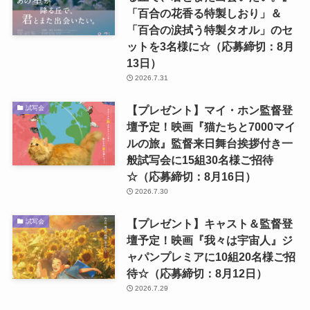
「百合の花香る特製しおり」＆
「百合の涙拭う特製タオル」のセ
ットを3名様に☆（応募締切：8月
13日）
2026.7.31
【プレゼント】マイ・ホン監督登
試写会
壇予定！映画『猫たちと7000マイ
ルの旅』監督来日舞台挨拶付き一
般試写会に15組30名様ご招待
☆（応募締切：8月16日）
2026.7.30
【プレゼント】キャスト＆監督登
試写会
壇予定！映画『我々は宇宙人』ジ
ャパンプレミアに10組20名様ご招
待☆（応募締切：8月12日）
2026.7.29