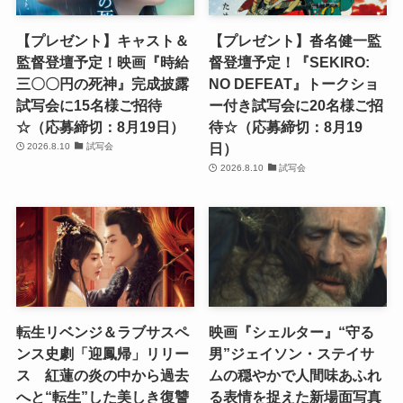
【プレゼント】キャスト＆
【プレゼント】沓名健一監
監督登壇予定！映画『時給
督登壇予定！『SEKIRO:
三〇〇円の死神』完成披露
NO DEFEAT』トークショ
試写会に15名様ご招待
ー付き試写会に20名様ご招
☆（応募締切：8月19日）
待☆（応募締切：8月19
日）
2026.8.10
試写会
2026.8.10
試写会
転生リベンジ＆ラブサスペ
映画『シェルター』“守る
ンス史劇「迎鳳帰」リリー
男”ジェイソン・ステイサ
ス 紅蓮の炎の中から過去
ムの穏やかで人間味あふれ
へと“転生”した美しき復讐
る表情を捉えた新場面写真