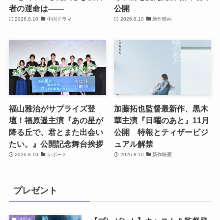
者の運命は――
公開
2026.8.10
中国ドラマ
2026.8.10
新作映画
福山雅治がサプライズ登
加藤拓也監督最新作、黒木
壇！福原遥主演『あの星が
華主演『日曜のあと』11月
降る丘で、君とまた出会い
公開 特報とティザービジ
たい。』公開記念舞台挨拶
ュアル解禁
2026.8.10
レポート
2026.8.10
新作映画
プレゼント
試写会